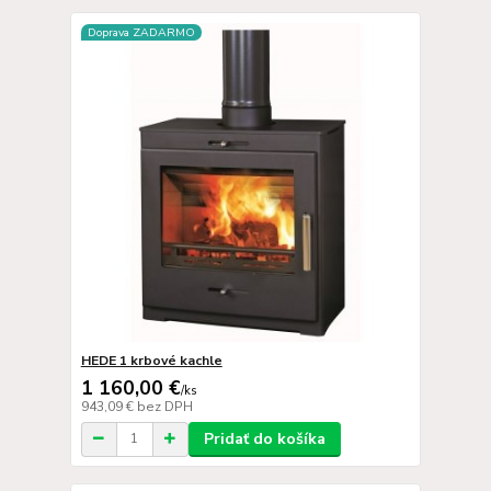
Doprava ZADARMO
HEDE 1 krbové kachle
1 160,00 €
/
ks
943,09 €
bez DPH
Pridať do košíka