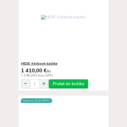
HEDE 4 krbové kachle
1 410,00 €
/
ks
1 146,34 €
bez DPH
Pridať do košíka
Doprava ZADARMO