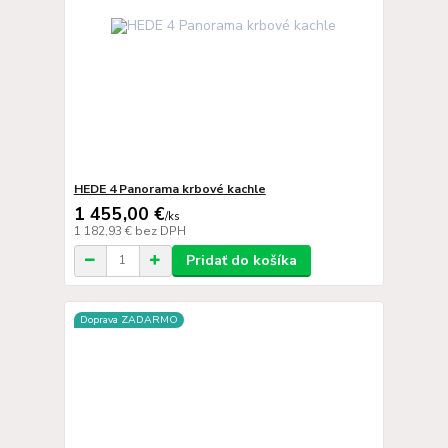
HEDE 4 Panorama krbové kachle
1 455,00 €
/
ks
1 182,93 €
bez DPH
Pridať do košíka
Doprava ZADARMO