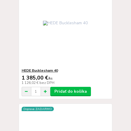
HEDE Bucklesham 40
1 385,00 €
/
ks
1 126,02 €
bez DPH
Pridať do košíka
Doprava ZADARMO