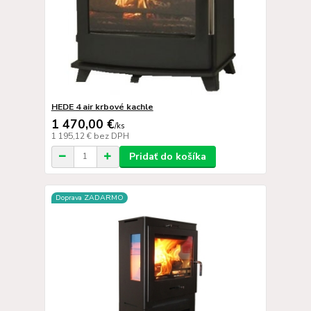
HEDE 4 air krbové kachle
1 470,00 €
/
ks
1 195,12 €
bez DPH
Pridať do košíka
Doprava ZADARMO