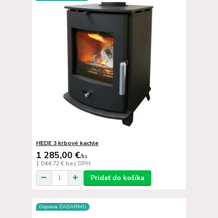
HEDE 3 krbové kachle
1 285,00 €
/
ks
1 044,72 €
bez DPH
Pridať do košíka
Doprava ZADARMO