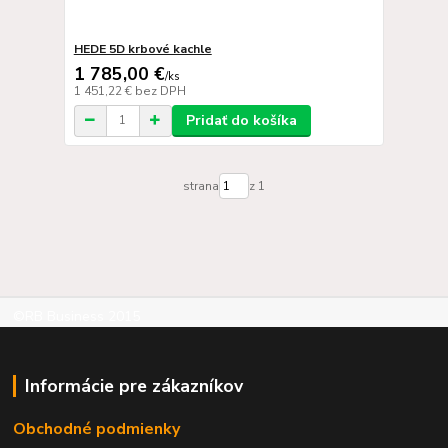
HEDE 5D krbové kachle
1 785,00 €
/
ks
1 451,22 €
bez DPH
Pridať do košíka
strana
z 1
©RB Business 2015
Informácie pre zákazníkov
Obchodné podmienky