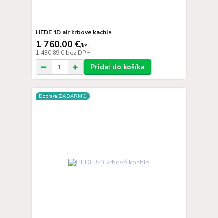
HEDE 4D air krbové kachle
1 760,00 €
/
ks
1 430,89 €
bez DPH
Pridať do košíka
Doprava ZADARMO