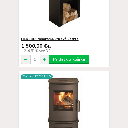
HEDE 1D Panorama krbové kachle
1 500,00 €
/
ks
1 219,51 €
bez DPH
Pridať do košíka
Doprava ZADARMO