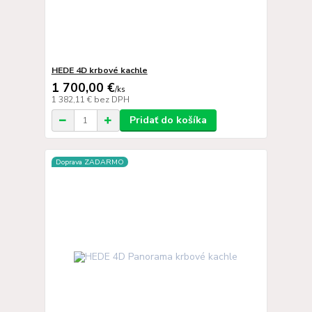
HEDE 4D krbové kachle
1 700,00 €
/
ks
1 382,11 €
bez DPH
Pridať do košíka
Doprava ZADARMO