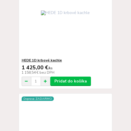
HEDE 1D krbové kachle
1 425,00 €
/
ks
1 158,54 €
bez DPH
Pridať do košíka
Doprava ZADARMO