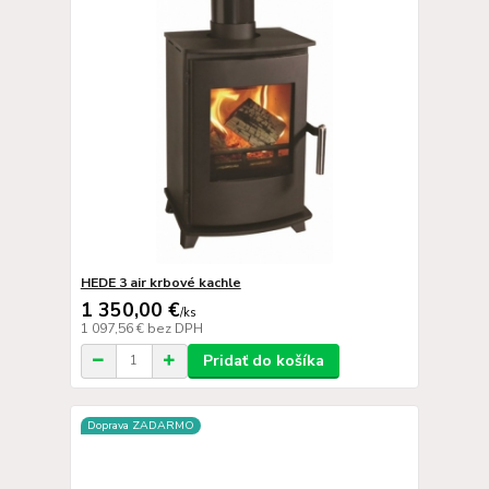
HEDE 3 air krbové kachle
1 350,00 €
/
ks
1 097,56 €
bez DPH
Pridať do košíka
Doprava ZADARMO