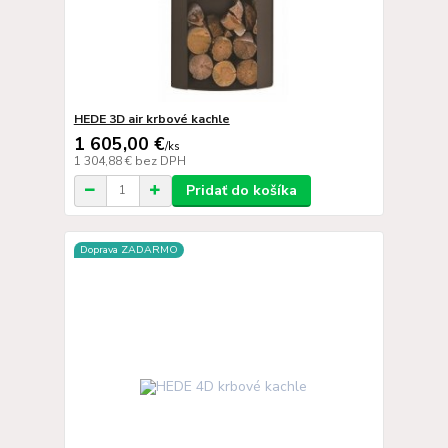
HEDE 3D air krbové kachle
1 605,00 €
/
ks
1 304,88 €
bez DPH
Pridať do košíka
Doprava ZADARMO