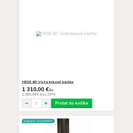
HEDE 6D Vista krbové kachle
1 310,00 €
/
ks
1 065,04 €
bez DPH
Pridať do košíka
Doprava ZADARMO