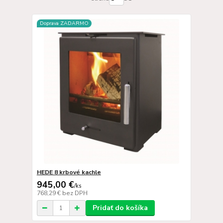
Doprava ZADARMO
HEDE 8 krbové kachle
945,00 €
/
ks
768,29 €
bez DPH
Pridať do košíka