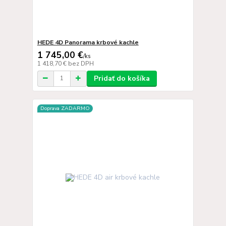
HEDE 4D Panorama krbové kachle
1 745,00 €
/
ks
1 418,70 €
bez DPH
Pridať do košíka
Doprava ZADARMO