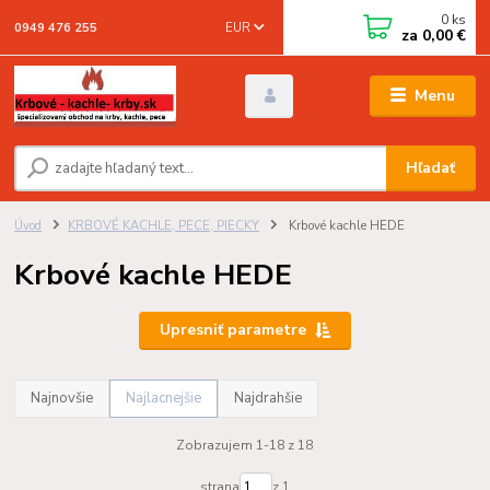
0
ks
EUR
0949 476 255
za
0,00 €
Menu
Hľadať
Úvod
KRBOVÉ KACHLE, PECE, PIECKY
Krbové kachle HEDE
Krbové kachle HEDE
Upresniť parametre
Najnovšie
Najlacnejšie
Najdrahšie
Zobrazujem 1-18 z 18
strana
z 1