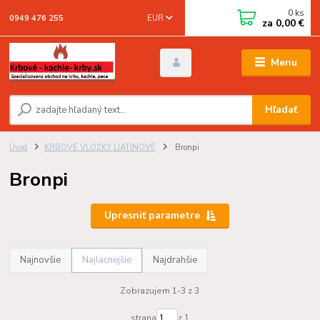
0
ks
EUR
0949 476 255
za
0,00 €
Menu
Hľadať
Úvod
KRBOVÉ VLOŽKY LIATINOVÉ
Bronpi
Bronpi
Upresniť parametre
Najnovšie
Najlacnejšie
Najdrahšie
Zobrazujem 1-3 z 3
strana
z 1