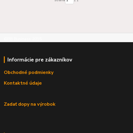
strana
z 1
©RB Business 2015
Informácie pre zákazníkov
Obchodné podmienky
Kontaktné údaje
Zadať dopy na výrobok