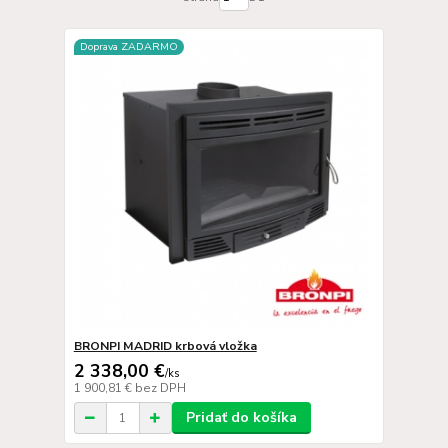
Doprava ZADARMO
BRONPI MADRID krbová vložka
2 338,00 €
/
ks
1 900,81 €
bez DPH
Pridať do košíka