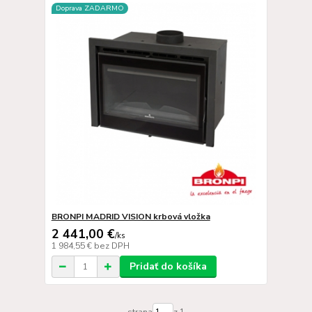
Doprava ZADARMO
BRONPI MADRID VISION krbová vložka
2 441,00 €
/
ks
1 984,55 €
bez DPH
Pridať do košíka