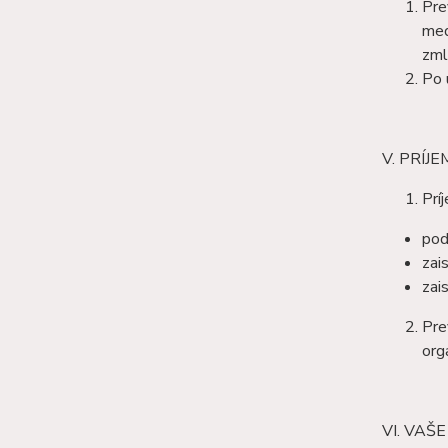
Pre
med
zml
Po 
V. PRÍ
Prí
pod
zai
zai
Pre
orga
VI. VAŠ