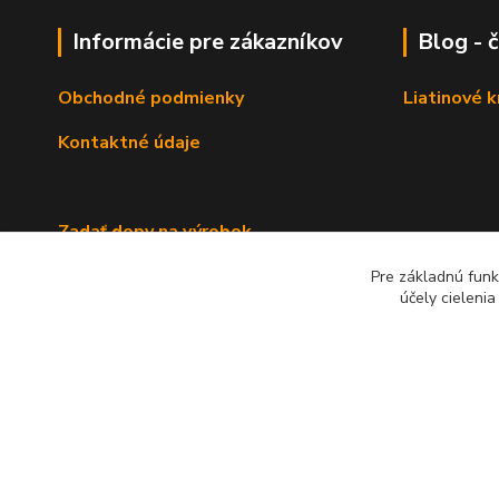
Informácie pre zákazníkov
Blog - 
Obchodné podmienky
Liatinové 
Kontaktné údaje
Zadať dopy na výrobok
Pre základnú funk
účely cieleni
2022 RB Business Slovakia, s. r. o.