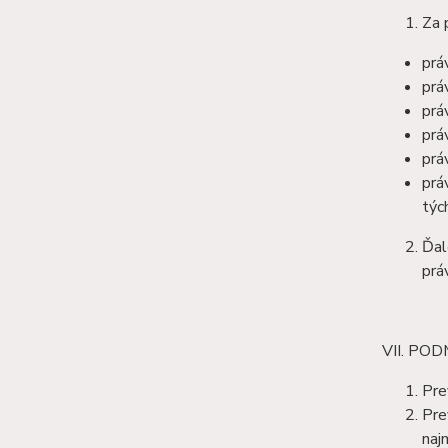
Za 
prá
prá
prá
prá
prá
prá
týc
Ďal
prá
VII. PO
Pre
Pre
naj