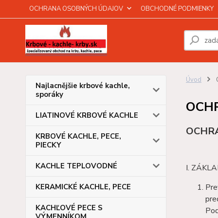
OCHRANA OSOBNÝCH ÚDAJOV
OBCHODNÉ PODMIENKY
Úvod
Najlacnějšie krbové kachle,
sporáky
OCH
LIATINOVÉ KRBOVÉ KACHLE
OCHR
KRBOVÉ KACHLE, PECE,
PIECKY
KACHLE TEPLOVODNÉ
I. ZÁK
KERAMICKÉ KACHLE, PECE
Pre
pre
KACHĽOVÉ PECE S
Pod
VÝMENNÍKOM