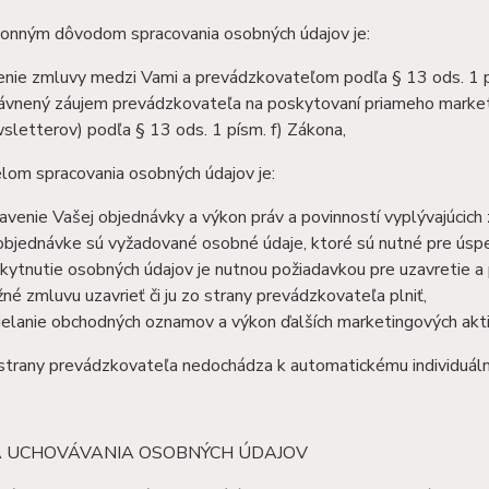
onným dôvodom spracovania osobných údajov je:
enie zmluvy medzi Vami a prevádzkovateľom podľa § 13 ods. 1 p
ávnený záujem prevádzkovateľa na poskytovaní priameho market
sletterov) podľa § 13 ods. 1 písm. f) Zákona,
lom spracovania osobných údajov je:
avenie Vašej objednávky a výkon práv a povinností vyplývajúci
 objednávke sú vyžadované osobné údaje, ktoré sú nutné pre úsp
kytnutie osobných údajov je nutnou požiadavkou pre uzavretie a 
né zmluvu uzavrieť či ju zo strany prevádzkovateľa plniť,
ielanie obchodných oznamov a výkon ďalších marketingových akti
strany prevádzkovateľa nedochádza k automatickému individuál
BA UCHOVÁVANIA OSOBNÝCH ÚDAJOV