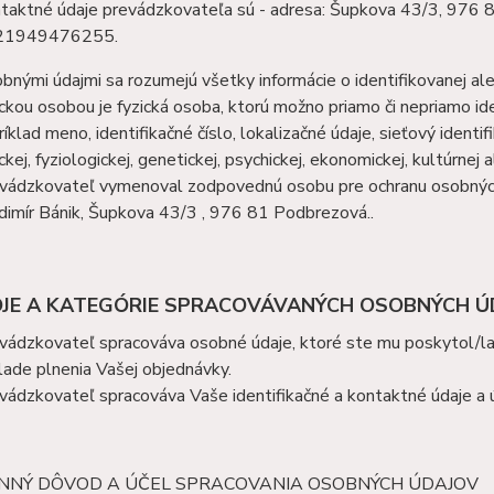
taktné údaje prevádzkovateľa sú - adresa: Šupkova 43/3, 976 8
21949476255.
bnými údajmi sa rozumejú všetky informácie o identifikovanej aleb
ickou osobou je fyzická osoba, ktorú možno priamo či nepriamo ide
ríklad meno, identifikačné číslo, lokalizačné údaje, sieťový ident
ickej, fyziologickej, genetickej, psychickej, ekonomickej, kultúrnej
vádzkovateľ vymenoval zodpovednú osobu pre ochranu osobných
dimír Bánik, Šupkova 43/3 , 976 81 Podbrezová..
ROJE A KATEGÓRIE SPRACOVÁVANÝCH OSOBNÝCH 
vádzkovateľ spracováva osobné údaje, ktoré ste mu poskytol/la
lade plnenia Vašej objednávky.
vádzkovateľ spracováva Vaše identifikačné a kontaktné údaje a ú
ÁKONNÝ DÔVOD A ÚČEL SPRACOVANIA OSOBNÝCH ÚDAJOV