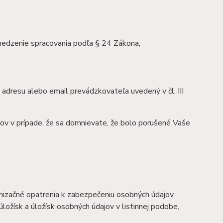
medzenie spracovania podľa § 24 Zákona,
adresu alebo email prevádzkovateľa uvedený v čl. III
ov v prípade, že sa domnievate, že bolo porušené Vaše
anizačné opatrenia k zabezpečeniu osobných údajov.
ložísk a úložísk osobných údajov v listinnej podobe,