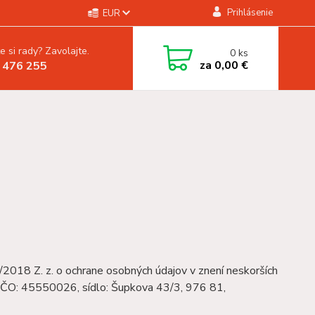
Prihlásenie
EUR
e si rady? Zavolajte.
0
ks
za
0,00 €
 476 255
2018 Z. z. o ochrane osobných údajov v znení neskorších
o., IČO: 45550026, sídlo: Šupkova 43/3, 976 81,