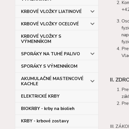
Kon
+4
KRBOVÉ VLOŽKY LIATINOVÉ
Oso
KRBOVÉ VLOŽKY OCEĽOVÉ
fyz
nap
KRBOVÉ VLOŽKY S
VÝMENNÍKOM
fyz
Pre
SPORÁKY NA TUHÉ PALIVO
Vla
SPORÁKY S VÝMENNÍKOM
AKUMULAČNÉ MASTENCOVÉ
II. ZD
KACHLE
Pre
ELEKTRICKÉ KRBY
zák
Pre
BIOKRBY - krby na biolieh
KRBY - krbové zostavy
III. Z