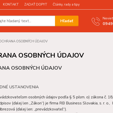
KONTAKT
ZADAŤ DOPYT
Články, rady a tipy
Neviet
Hľadať
0949
OCHRANA OSOBNÝCH ÚDAJOV
RANA OSOBNÝCH ÚDAJOV
ANA OSOBNÝCH ÚDAJOV
LADNÉ USTANOVENIA
vádzkovateľom osobných údajov podľa § 5 písm. o) zákona č. 18/
dpisov (ďalej len „Zákon“) je firma RB Business Slovakia, s. r. 
brezová (ďalej len: „prevádzkovateľ“).