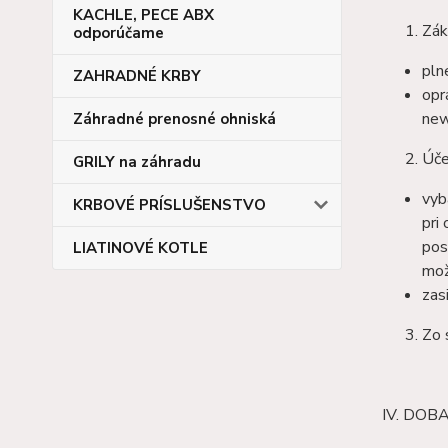
KACHLE, PECE ABX
Zák
odporúčame
pln
ZAHRADNÉ KRBY
opr
new
Záhradné prenosné ohniská
Úče
GRILY na záhradu
vyb
KRBOVÉ PRÍSLUŠENSTVO
pri
pos
LIATINOVÉ KOTLE
mož
zas
Zo 
IV. DO