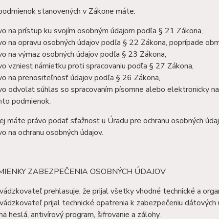
podmienok stanovených v Zákone máte:
vo na prístup ku svojím osobným údajom podľa § 21 Zákona,
vo na opravu osobných údajov podľa § 22 Zákona, poprípade ob
vo na výmaz osobných údajov podľa § 23 Zákona,
vo vzniesť námietku proti spracovaniu podľa § 27 Zákona,
vo na prenositeľnosť údajov podľa § 26 Zákona,
vo odvolať súhlas so spracovaním písomne alebo elektronicky na 
hto podmienok.
ej máte právo podať sťažnosť u Úradu pre ochranu osobných údaj
vo na ochranu osobných údajov.
DMIENKY ZABEZPEČENIA OSOBNÝCH ÚDAJOV
vádzkovateľ prehlasuje, že prijal všetky vhodné technické a org
vádzkovateľ prijal technické opatrenia k zabezpečeniu dátových ú
mä heslá, antivírový program, šifrovanie a zálohy.