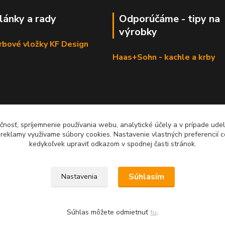
články a rady
Odporúčáme - tipy na
výrobky
krbové vložky KF Design
Haas+Sohn - kachle a krby
čnosť, spríjemnenie používania webu, analytické účely a v prípade udel
a reklamy využívame súbory cookies. Nastavenie vlastných preferencií 
kedykoľvek upraviť odkazom v spodnej časti stránok.
Súhlasím
Nastavenia
Súhlas môžete odmietnuť
tu
.