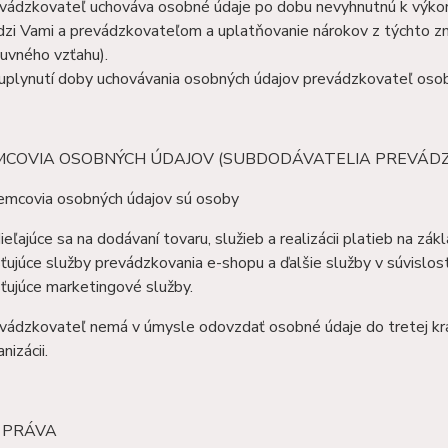
vádzkovateľ uchováva osobné údaje po dobu nevyhnutnú k výkonu
zi Vami a prevádzkovateľom a uplatňovanie nárokov z týchto z
uvného vzťahu).
uplynutí doby uchovávania osobných údajov prevádzkovateľ oso
JEMCOVIA OSOBNÝCH ÚDAJOV (SUBDODÁVATELIA PREVÁD
jemcovia osobných údajov sú osoby
ieľajúce sa na dodávaní tovaru, služieb a realizácii platieb na zák
sťujúce služby prevádzkovania e-shopu a ďalšie služby v súvislo
sťujúce marketingové služby.
vádzkovateľ nemá v úmysle odovzdať osobné údaje do tretej kra
nizácii.
E PRÁVA