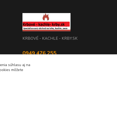
KRBOVÉ - KACHLE - KRBY.SK
0949 476 255
08:00 - 17.00
enia súhlasu aj na
cookies môžete
rbobchodsk@gmail.com