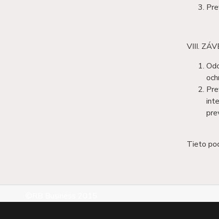
Pre
VIII. Z
Odo
och
Pre
int
pre
Tieto po
©RB Business 2015