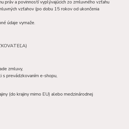
 práv a povinností vyplývajúcich zo zmluvného vzťahu
mluvných vzťahov (po dobu 15 rokov od ukončenia
bné údaje vymaže.
ZKOVATEĽA)
lade zmluvy,
sti s prevádzkovaním e-shopu,
jiny (do krajiny mimo EU) alebo medzinárodnej