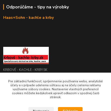
Odporúčáme - tipy na výrobky
Haas+Sohn - kachle a krby
KRBOVÉ - KACHLE - KRBY.SK
0949 476 255
Pre základnú funkčnosť, spríjemnenie používania webu, analytické
účely a v prípade udelenia súhlasu aj na účely cielenia reklamy
08:00 - 17.00
využívame súbory cookies. Nastavenie vlastných preferencií
cookies môžete kedykoľvek upraviť odkazom v spodnej časti
rbobchodsk@gmail.com
stránok.