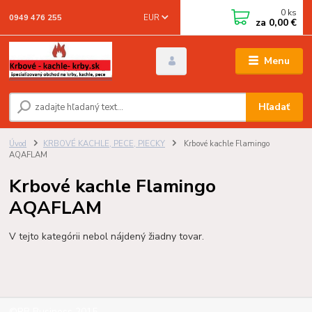
0
ks
EUR
0949 476 255
za
0,00 €
Menu
Hľadať
Úvod
KRBOVÉ KACHLE, PECE, PIECKY
Krbové kachle Flamingo
AQAFLAM
Krbové kachle Flamingo
AQAFLAM
V tejto kategórii nebol nájdený žiadny tovar.
©RB Business 2015