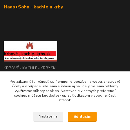
Haas+Sohn - kachle a krby
KRBOVÉ - KACHLE - KRBY.SK
0949 476 255
Pre základnú funkčnosť, spríjemnenie používania webu, analytické
účely a v prípade udelenia súhlasu aj na účely cielenia reklamy
08:00 - 17.00
využívame súbory cookies. Nastavenie vlastných preferencií
cookies môžete kedykoľvek upraviť odkazom v spodnej časti
rbobchodsk@gmail.com
stránok.
Súhlasím
Nastavenia