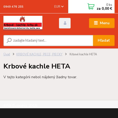
0
ks
EUR
0949 476 255
za
0,00 €
Menu
Hľadať
Úvod
KRBOVÉ KACHLE, PECE, PIECKY
Krbové kachle HETA
Krbové kachle HETA
V tejto kategórii nebol nájdený žiadny tovar.
©RB Business 2015