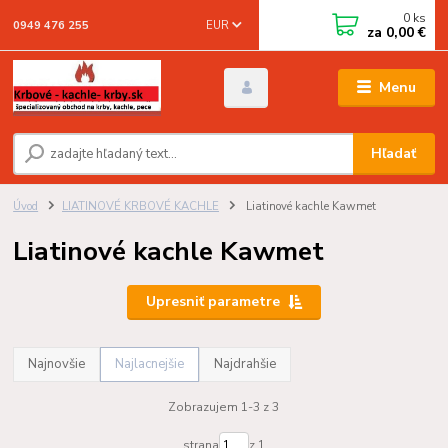
0
ks
EUR
0949 476 255
za
0,00 €
Menu
Hľadať
Úvod
LIATINOVÉ KRBOVÉ KACHLE
Liatinové kachle Kawmet
Liatinové kachle Kawmet
Upresniť parametre
Najnovšie
Najlacnejšie
Najdrahšie
Zobrazujem 1-3 z 3
strana
z 1