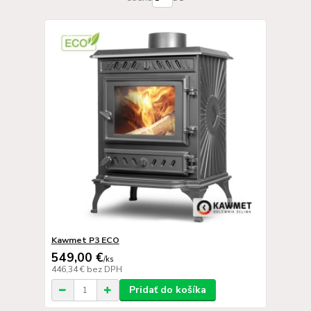
Kawmet P3 ECO
549,00 €
/
ks
446,34 €
bez DPH
Pridať do košíka