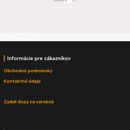
strana
z 1
©RB Business 2015
Informácie pre zákazníkov
Obchodné podmienky
Kontaktné údaje
Zadať dopy na výrobok