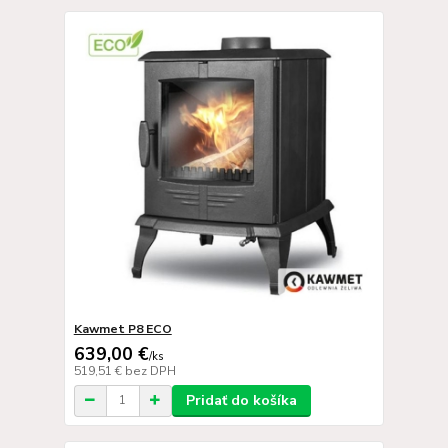
Kawmet P8 ECO
639,00 €
/
ks
519,51 €
bez DPH
Pridať do košíka