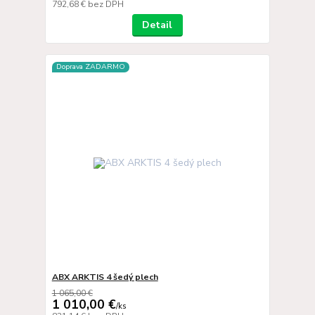
792,68 €
bez DPH
Detail
Doprava ZADARMO
ABX ARKTIS 4 šedý plech
1 065,00 €
1 010,00 €
/
ks