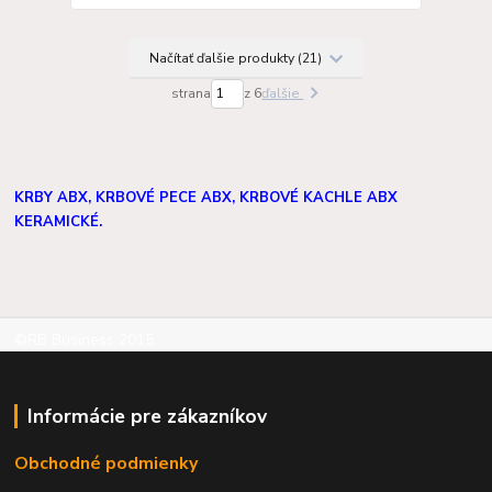
Načítať ďalšie produkty (21)
strana
z 6
ďalšie
KRBY ABX, KRBOVÉ PECE ABX, KRBOVÉ KACHLE ABX
KERAMICKÉ.
©RB Business 2015
Informácie pre zákazníkov
Obchodné podmienky