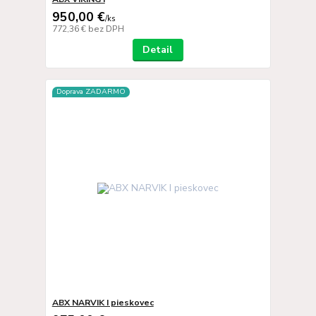
950,00 €
/
ks
772,36 €
bez DPH
Detail
Doprava ZADARMO
ABX NARVIK I pieskovec