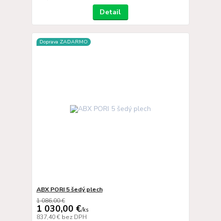
Detail
Doprava ZADARMO
ABX PORI 5 šedý plech
1 086,00 €
1 030,00 €
/
ks
837,40 €
bez DPH