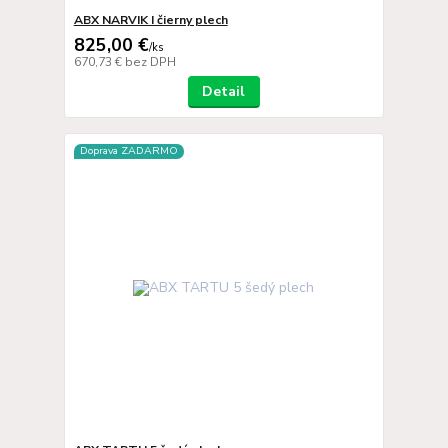
ABX NARVIK I čierny plech
825,00 €
/
ks
670,73 €
bez DPH
Detail
Doprava ZADARMO