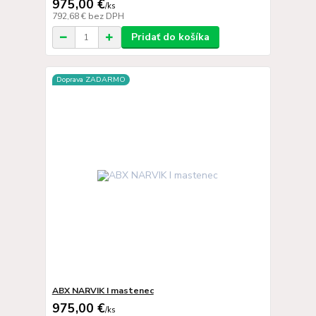
975,00 €
/
ks
792,68 €
bez DPH
Pridať do košíka
Doprava ZADARMO
ABX NARVIK I mastenec
975,00 €
/
ks