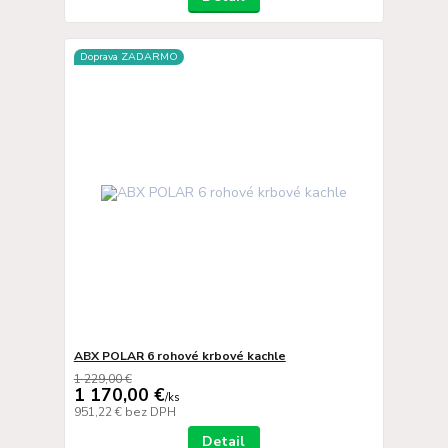
Doprava ZADARMO
ABX POLAR 6 rohové krbové kachle
1 229,00 €
1 170,00 €
/
ks
951,22 €
bez DPH
Detail