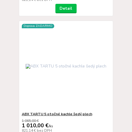
Detail
Doprava ZADARMO
ABX TARTU 5 otočné kachle šedý plech
1 065,00 €
1 010,00 €
/
ks
821,14 €
bez DPH