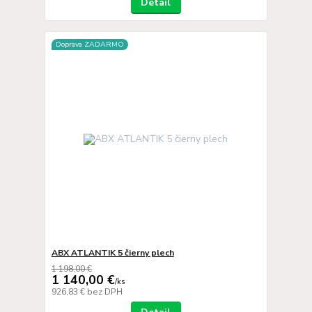
Detail
Doprava ZADARMO
ABX ATLANTIK 5 čierny plech
1 198,00 €
1 140,00 €
/
ks
926,83 €
bez DPH