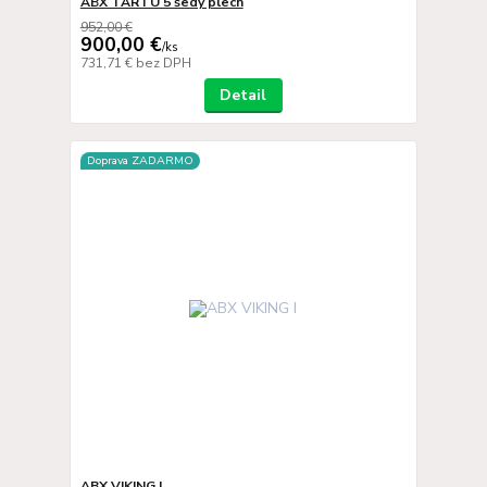
ABX TARTU 5 šedý plech
952,00 €
900,00 €
/
ks
731,71 €
bez DPH
Detail
Doprava ZADARMO
ABX VIKING I