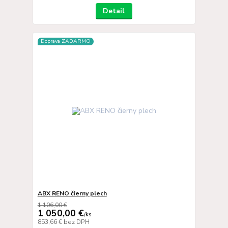
Detail
Doprava ZADARMO
ABX RENO čierny plech
1 106,00 €
1 050,00 €
/
ks
853,66 €
bez DPH