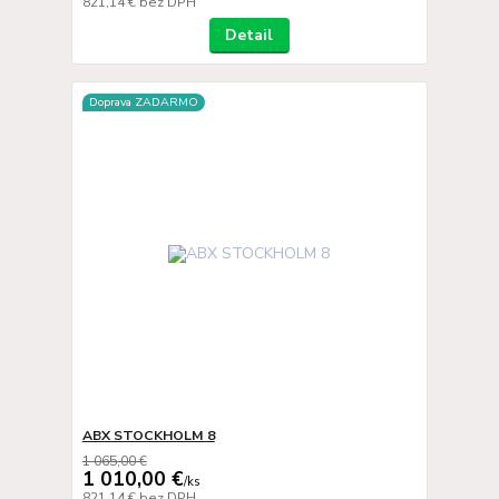
821,14 €
bez DPH
Detail
Doprava ZADARMO
ABX STOCKHOLM 8
1 065,00 €
1 010,00 €
/
ks
821,14 €
bez DPH