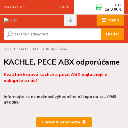
0
ks
EUR
0949 476 255
za
0,00 €
Menu
Hľadať
Úvod
KACHLE, PECE ABX odporúčame
KACHLE, PECE ABX odporúčame
Kvalitné krbové kachle a pece ABX najlacnejšie
nakúpite u nás!
Informujte sa na možnosť výhodného nákupu na tel. 0949
476 255.
Upresniť parametre