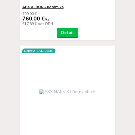
ABX ALBORG keramika
799,00 €
760,00 €
/
ks
617,89 €
bez DPH
Detail
Doprava ZADARMO