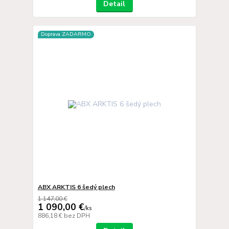
Detail
Doprava ZADARMO
ABX ARKTIS 6 šedý plech
1 147,00 €
1 090,00 €
/
ks
886,18 €
bez DPH