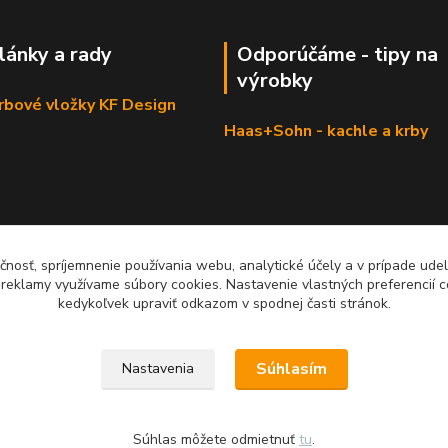
články a rady
Odporúčáme - tipy na
výrobky
krbové vložky KF Design
Haas+Sohn - kachle a krby
čnosť, spríjemnenie používania webu, analytické účely a v prípade udel
a reklamy využívame súbory cookies. Nastavenie vlastných preferencií 
kedykoľvek upraviť odkazom v spodnej časti stránok.
Súhlasím
Nastavenia
Súhlas môžete odmietnuť
tu
.