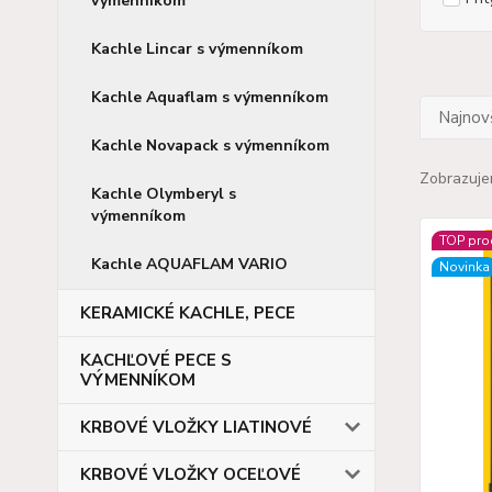
výmenníkom
Kachle Lincar s výmenníkom
Kachle Aquaflam s výmenníkom
Najnov
Kachle Novapack s výmenníkom
Zobrazuje
Kachle Olymberyl s
výmenníkom
TOP pro
Kachle AQUAFLAM VARIO
Novinka
KERAMICKÉ KACHLE, PECE
KACHĽOVÉ PECE S
VÝMENNÍKOM
KRBOVÉ VLOŽKY LIATINOVÉ
KRBOVÉ VLOŽKY OCEĽOVÉ