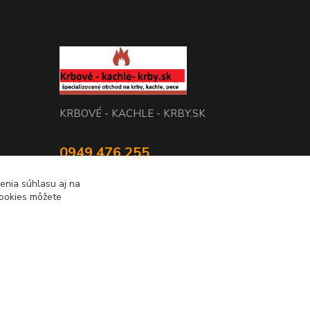
KRBOVÉ - KACHLE - KRBY.SK
0949 476 255
08:00 - 17.00
enia súhlasu aj na
cookies môžete
rbobchodsk@gmail.com