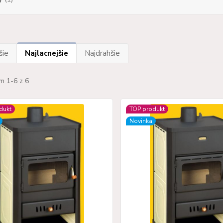
šie
Najlacnejšie
Najdrahšie
m 1-6 z 6
dukt
TOP produkt
Novinka