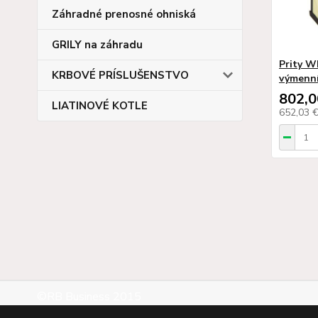
Záhradné prenosné ohniská
GRILY na záhradu
Prity 
KRBOVÉ PRÍSLUŠENSTVO
výmenn
802,0
LIATINOVÉ KOTLE
652,03 
©RB Business 2015