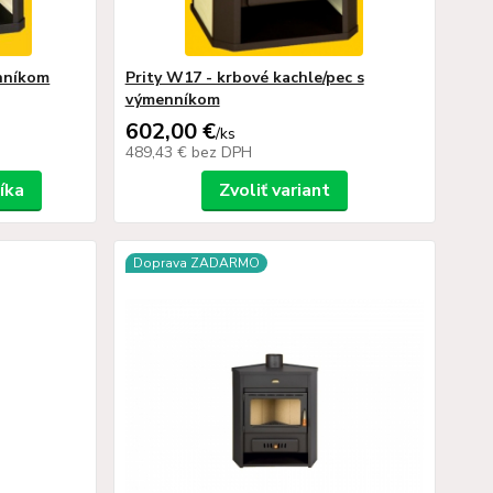
enníkom
Prity W17 - krbové kachle/pec s
výmenníkom
602,00 €
/
ks
489,43 €
bez DPH
íka
Zvoliť variant
Doprava ZADARMO