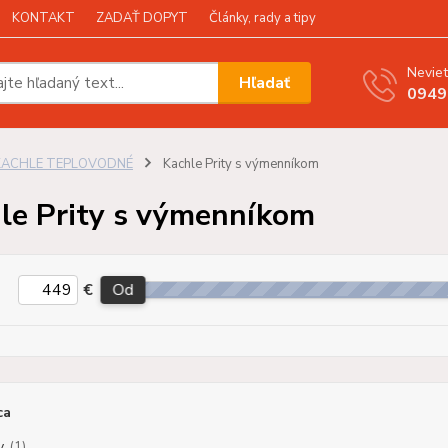
KONTAKT
ZADAŤ DOPYT
Články, rady a tipy
Neviet
Hľadať
0949
KACHLE TEPLOVODNÉ
Kachle Prity s výmenníkom
le Prity s výmenníkom
€
Od
ca
y
(1)