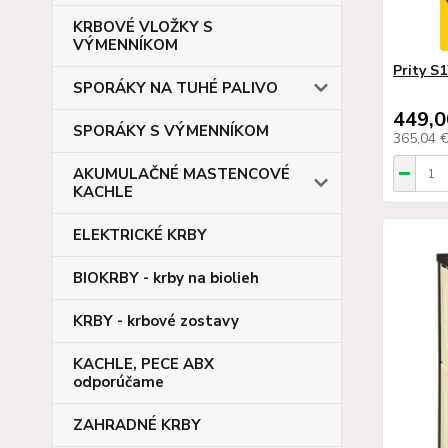
KRBOVÉ VLOŽKY S
VÝMENNÍKOM
Prity S
SPORÁKY NA TUHÉ PALIVO
449,0
SPORÁKY S VÝMENNÍKOM
365,04 
AKUMULAČNÉ MASTENCOVÉ
KACHLE
ELEKTRICKÉ KRBY
BIOKRBY - krby na biolieh
KRBY - krbové zostavy
KACHLE, PECE ABX
odporúčame
ZAHRADNÉ KRBY