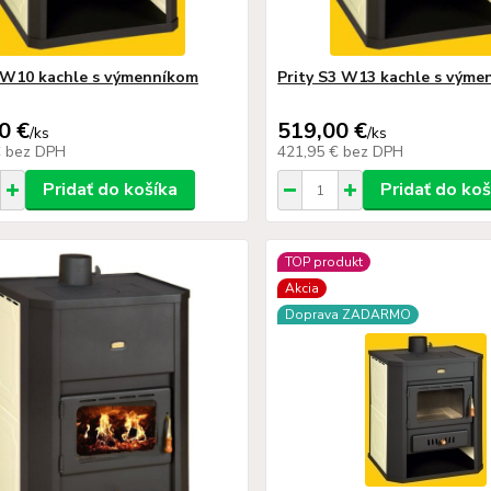
1W10 kachle s výmenníkom
Prity S3 W13 kachle s vým
0 €
519,00 €
/
ks
/
ks
€
bez DPH
421,95 €
bez DPH
Pridať do košíka
Pridať do koš
TOP produkt
Akcia
Doprava ZADARMO