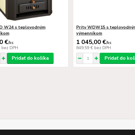
WD W24 s teplovodným
Prity WDW15 s teplovodný
íkom
výmenníkom
0 €
1 045,00 €
/
ks
/
ks
€
bez DPH
849,59 €
bez DPH
Pridať do košíka
Pridať do koš