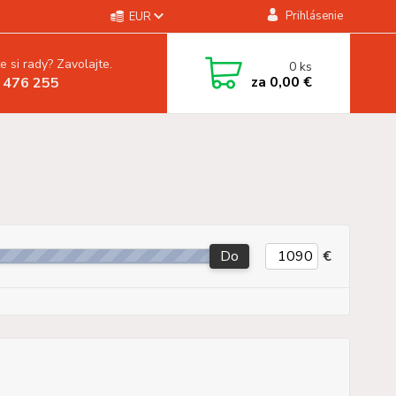
Prihlásenie
EUR
e si rady? Zavolajte.
0
ks
za
0,00 €
 476 255
Do
€