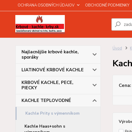
OCHRANA OSOBNÝCH ÚDAJOV
OBCHODNÉ PODMIENKY
Úvod
Najlacnějšie krbové kachle,
sporáky
Kach
LIATINOVÉ KRBOVÉ KACHLE
KRBOVÉ KACHLE, PECE,
Cena:
PIECKY
KACHLE TEPLOVODNÉ
Kachle Prity s výmenníkom
Výrob
Kachle Haas+sohn s
Prit