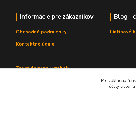
Informácie pre zákazníkov
Blog - 
Obchodné podmienky
Liatinové 
Kontaktné údaje
Zadať dopy na výrobok
Pre základnú funk
účely cieleni
2022 RB Business Slovakia, s. r. o.