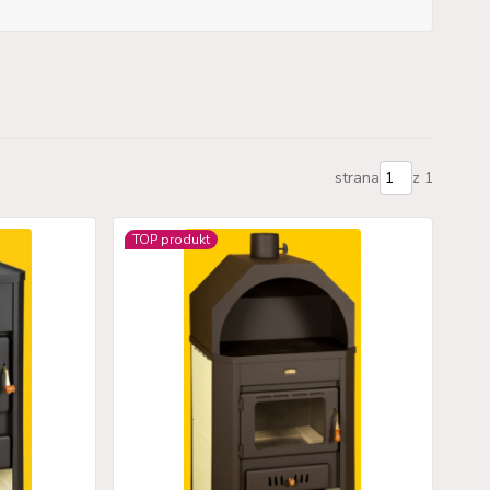
strana
z 1
TOP produkt