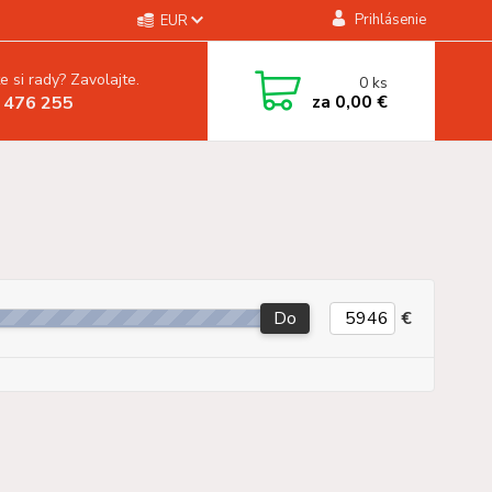
Prihlásenie
EUR
e si rady? Zavolajte.
0
ks
za
0,00 €
 476 255
Do
€