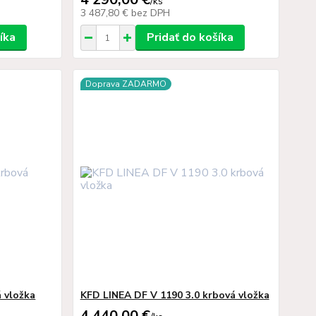
/
ks
3 487,80 €
bez DPH
íka
Pridať do košíka
Doprava ZADARMO
 vložka
KFD LINEA DF V 1190 3.0 krbová vložka
4 440,00 €