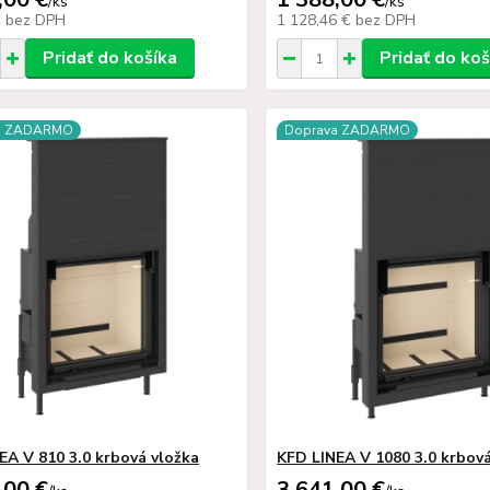
/
ks
/
ks
€
bez DPH
1 128,46 €
bez DPH
Pridať do košíka
Pridať do koš
a ZADARMO
Doprava ZADARMO
EA V 810 3.0 krbová vložka
KFD LINEA V 1080 3.0 krbová
,00 €
3 641,00 €