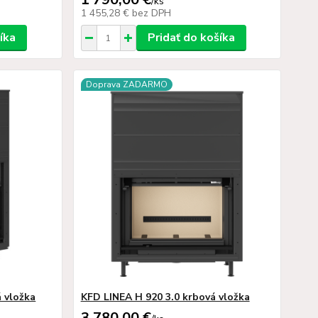
/
ks
1 455,28 €
bez DPH
íka
Pridať do košíka
Doprava ZADARMO
 vložka
KFD LINEA H 920 3.0 krbová vložka
3 780,00 €