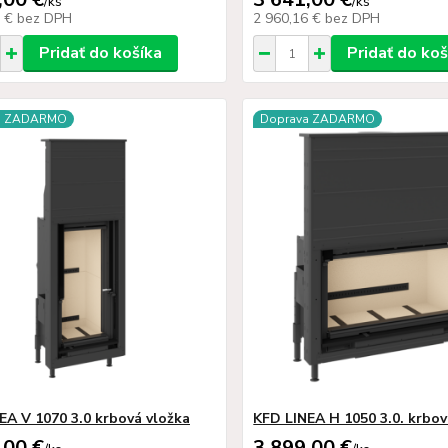
/
ks
/
ks
0 €
bez DPH
2 960,16 €
bez DPH
Pridať do košíka
Pridať do koš
a ZADARMO
Doprava ZADARMO
EA V 1070 3.0 krbová vložka
KFD LINEA H 1050 3.0. krbov
,00 €
3 899,00 €