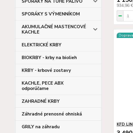
SPORÁKY NA TUHÉ PALIVO
934,96 
SPORÁKY S VÝMENNÍKOM
AKUMULAČNÉ MASTENCOVÉ
KACHLE
Doprav
ELEKTRICKÉ KRBY
BIOKRBY - krby na biolieh
KRBY - krbové zostavy
KACHLE, PECE ABX
odporúčame
ZAHRADNÉ KRBY
Záhradné prenosné ohniská
KFD LIN
GRILY na záhradu
3 490