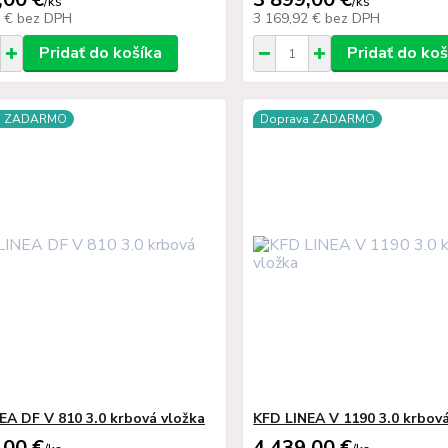
/
ks
/
ks
2 €
bez DPH
3 169,92 €
bez DPH
Pridať do košíka
Pridať do koš
a ZADARMO
Doprava ZADARMO
EA DF V 810 3.0 krbová vložka
KFD LINEA V 1190 3.0 krbová
,00 €
4 439,00 €