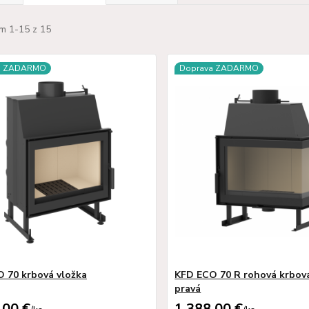
m 1-15 z 15
a ZADARMO
Doprava ZADARMO
 70 krbová vložka
KFD ECO 70 R rohová krbová
pravá
,00 €
1 388,00 €