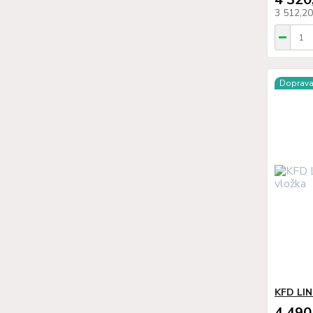
3 512,2
Doprav
KFD LIN
4 490