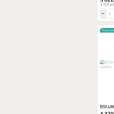
3 107,3
Doprav
KFD LIN
4 320