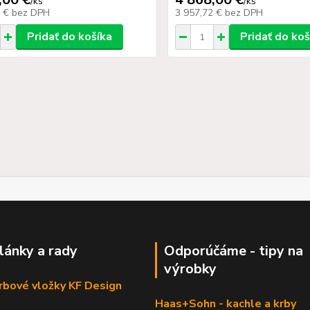
/
ks
/
ks
1 €
bez DPH
3 957,72 €
bez DPH
Pridať do košíka
Pridať do koš
články a rady
Odporúčáme - tipy na
výrobky
krbové vložky KF Design
Haas+Sohn - kachle a krby