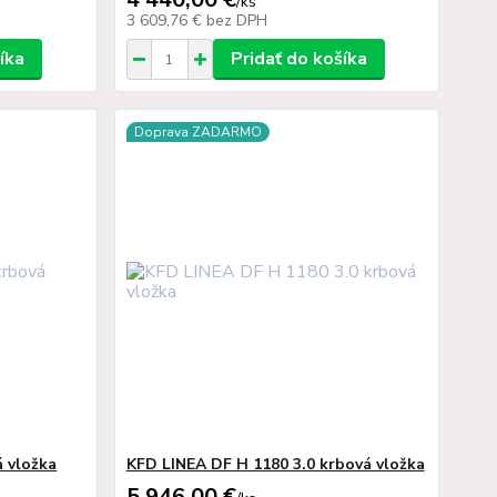
/
ks
3 609,76 €
bez DPH
íka
Pridať do košíka
Doprava ZADARMO
á vložka
KFD LINEA DF H 1180 3.0 krbová vložka
5 946,00 €