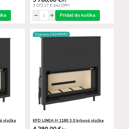
/
ks
3 073,17 €
bez DPH
íka
Pridať do košíka
Doprava ZADARMO
á vložka
KFD LINEA H 1180 3.0 krbová vložka
4 290,00 €