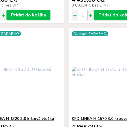
/
ks
/
ks
0 €
bez DPH
3 608,94 €
bez DPH
Pridať do košíka
Pridať do koš
a ZADARMO
Doprava ZADARMO
EA H 1320 3.0 krbová vložka
KFD LINEA H 1570 3.0 krbov
,00 €
4 868,00 €