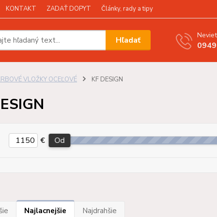
KONTAKT
ZADAŤ DOPYT
Články, rady a tipy
Neviet
Hľadať
0949
KRBOVÉ VLOŽKY OCEĽOVÉ
KF DESIGN
DESIGN
€
Od
šie
Najlacnejšie
Najdrahšie