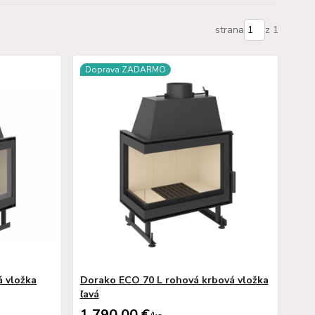
strana
z 1
Doprava ZADARMO
 vložka
Dorako ECO 70 L rohová krbová vložka
ľavá
1 790,00 €