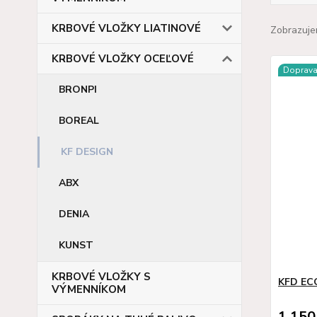
KRBOVÉ VLOŽKY LIATINOVÉ
Zobrazuje
KRBOVÉ VLOŽKY OCEĽOVÉ
Doprav
BRONPI
BOREAL
KF DESIGN
ABX
DENIA
KUNST
KRBOVÉ VLOŽKY S
KFD ECO
VÝMENNÍKOM
1 150