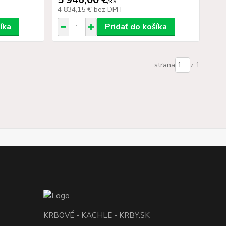
/
ks
4 834,15 €
bez DPH
íka
Pridať do košíka
strana
z 1
KRBOVÉ - KACHLE - KRBY.SK