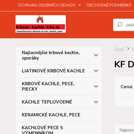
OCHRANA OSOBNÝCH ÚDAJOV
OBCHODNÉ PODMIENKY
Úvod
Najlacnějšie krbové kachle,
sporáky
KF 
LIATINOVÉ KRBOVÉ KACHLE
KRBOVÉ KACHLE, PECE,
Cena:
PIECKY
KACHLE TEPLOVODNÉ
KERAMICKÉ KACHLE, PECE
KACHĽOVÉ PECE S
Najnov
VÝMENNÍKOM