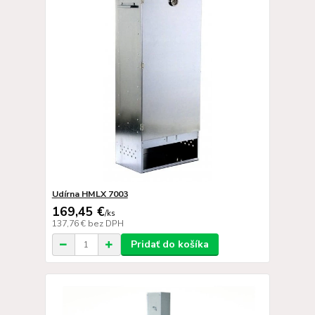
Udírna HMLX 7003
169,45 €
/
ks
137,76 €
bez DPH
Pridať do košíka