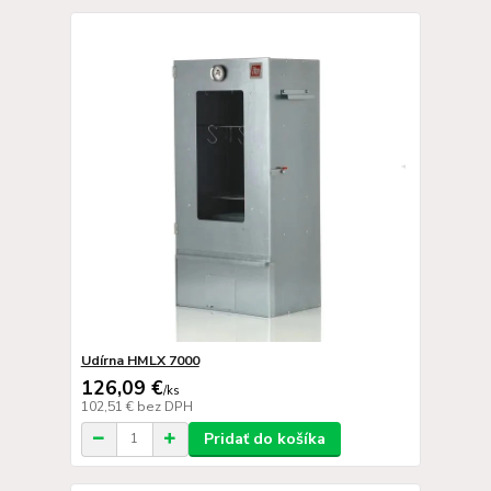
Udírna HMLX 7000
126,09 €
/
ks
102,51 €
bez DPH
Pridať do košíka