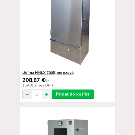
Udírna HMLX 7005, nerezová
208,87 €
/
ks
169,81 €
bez DPH
Pridať do košíka