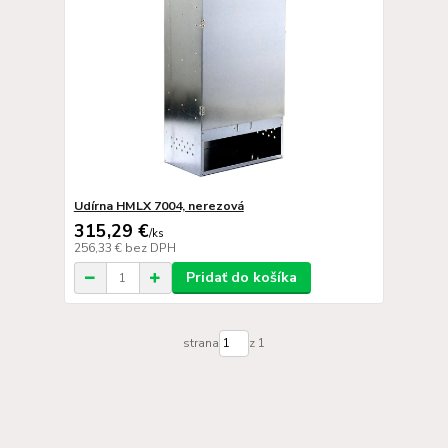
Udírna HMLX 7004, nerezová
315,29 €
/
ks
256,33 €
bez DPH
Pridať do košíka
strana
z 1