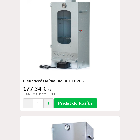
Elektrická Udírna HMLX 70012ES
177,34 €
/
ks
144,18 €
bez DPH
Pridať do košíka