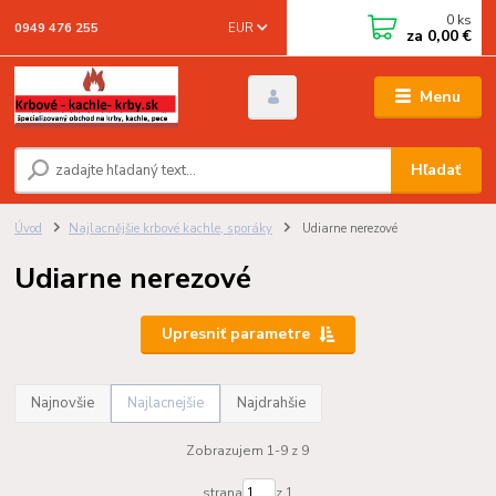
0
ks
EUR
0949 476 255
za
0,00 €
Menu
Hľadať
Úvod
Najlacnějšie krbové kachle, sporáky
Udiarne nerezové
Udiarne nerezové
Upresniť parametre
Najnovšie
Najlacnejšie
Najdrahšie
Zobrazujem 1-9 z 9
strana
z 1