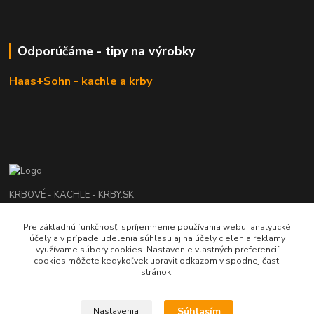
Odporúčáme - tipy na výrobky
Haas+Sohn - kachle a krby
KRBOVÉ - KACHLE - KRBY.SK
Pre základnú funkčnosť, spríjemnenie používania webu, analytické
0949 476 255
účely a v prípade udelenia súhlasu aj na účely cielenia reklamy
08:00 - 17.00
využívame súbory cookies. Nastavenie vlastných preferencií
cookies môžete kedykoľvek upraviť odkazom v spodnej časti
rbobchodsk@gmail.com
stránok.
Súhlasím
Nastavenia