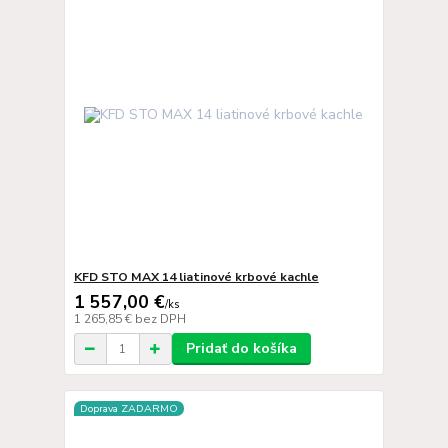
KFD STO MAX 14 liatinové krbové kachle
1 557,00 €
/
ks
1 265,85 €
bez DPH
Pridať do košíka
Doprava ZADARMO