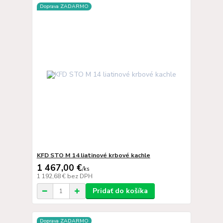
Doprava ZADARMO
KFD STO M 14 liatinové krbové kachle
1 467,00 €
/
ks
1 192,68 €
bez DPH
Pridať do košíka
Doprava ZADARMO