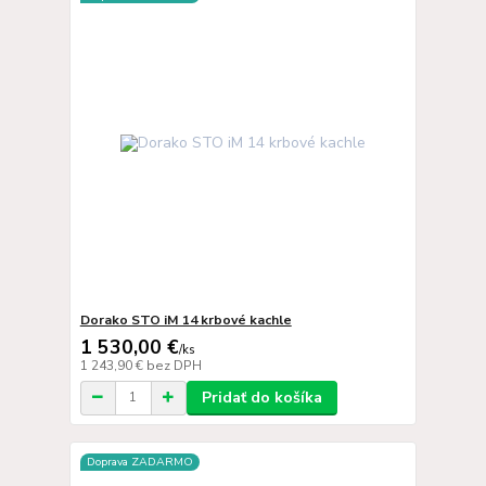
Dorako STO iM 14 krbové kachle
1 530,00 €
/
ks
1 243,90 €
bez DPH
Pridať do košíka
Doprava ZADARMO