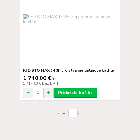
KFD STO MAX 14 3F trojstranné liatinové kachle
1 740,00 €
/
ks
1 414,63 €
bez DPH
Pridať do košíka
strana
z 1