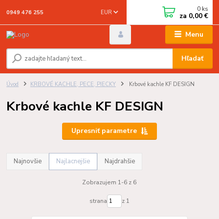
0
ks
EUR
0949 476 255
za
0,00 €
Menu
Hľadať
Úvod
KRBOVÉ KACHLE, PECE, PIECKY
Krbové kachle KF DESIGN
Krbové kachle KF DESIGN
Upresniť parametre
Najnovšie
Najlacnejšie
Najdrahšie
Zobrazujem 1-6 z 6
strana
z 1