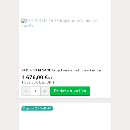
KFD STO M 14 3F trojstranné liatinové kachle
1 676,00 €
/
ks
1 362,60 €
bez DPH
Pridať do košíka
Doprava ZADARMO