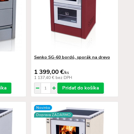
Senko SG-60 bordó, sporák na drevo
1 399,00 €
/
ks
1 137,40 €
bez DPH
íka
Pridať do košíka
Novinka
Doprava ZADARMO