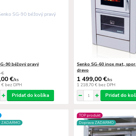
G-90 béžový pravý
Senko SG-60 inox mat, spor
drevo
 €
,00 €
1 499,00 €
/
ks
/
ks
0 €
bez DPH
1 218,70 €
bez DPH
Pridať do košíka
Pridať do koš
TOP produkt
a ZADARMO
Doprava ZADARMO