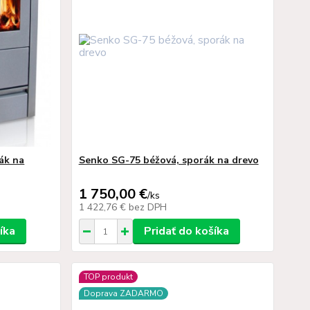
ák na
Senko SG-75 béžová, sporák na drevo
1 750,00 €
/
ks
1 422,76 €
bez DPH
íka
Pridať do košíka
TOP produkt
Doprava ZADARMO