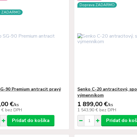
Doprava ZADARMO
a ZADARMO
G-90 Premium antracit pravý
Senko C-20 antracitový, spo
výmenníkom
,00 €
1 899,00 €
/
ks
/
ks
9 €
bez DPH
1 543,90 €
bez DPH
Pridať do košíka
Pridať do koš