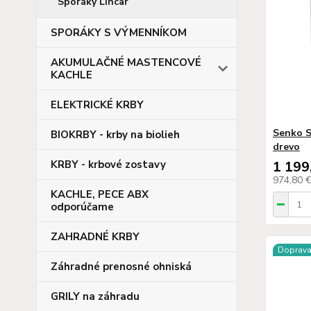
Sporáky Lincar
SPORÁKY S VÝMENNÍKOM
AKUMULAČNÉ MASTENCOVÉ
KACHLE
ELEKTRICKÉ KRBY
Senko S
BIOKRBY - krby na biolieh
drevo
KRBY - krbové zostavy
1 199
974,80 
KACHLE, PECE ABX
odporúčame
ZAHRADNÉ KRBY
Doprav
Záhradné prenosné ohniská
GRILY na záhradu