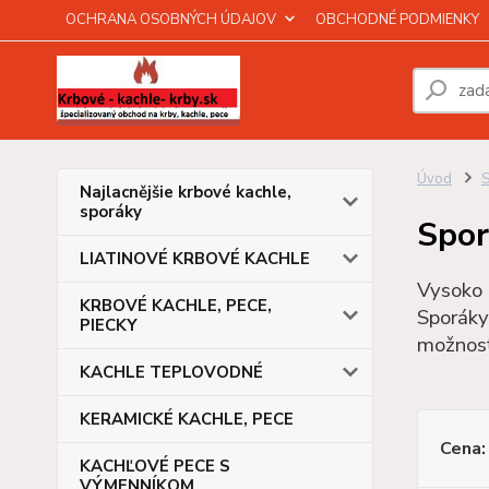
OCHRANA OSOBNÝCH ÚDAJOV
OBCHODNÉ PODMIENKY
Úvod
Najlacnějšie krbové kachle,
sporáky
Spor
LIATINOVÉ KRBOVÉ KACHLE
Vysoko 
KRBOVÉ KACHLE, PECE,
Sporáky
PIECKY
možnosť
KACHLE TEPLOVODNÉ
KERAMICKÉ KACHLE, PECE
Cena:
KACHĽOVÉ PECE S
VÝMENNÍKOM