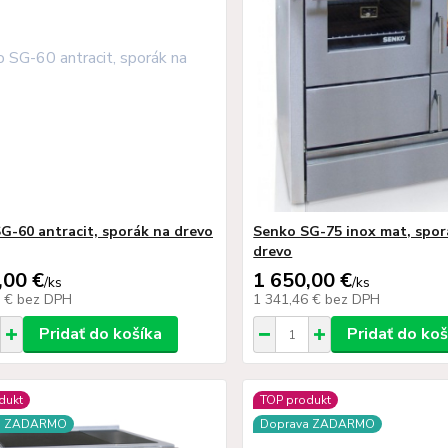
G-60 antracit, sporák na drevo
Senko SG-75 inox mat, spor
drevo
,00 €
1 650,00 €
/
ks
/
ks
0 €
bez DPH
1 341,46 €
bez DPH
Pridať do košíka
Pridať do koš
dukt
TOP produkt
a ZADARMO
Doprava ZADARMO