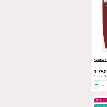
Senko S
1 750
1 422,7
TOP pro
Doprav