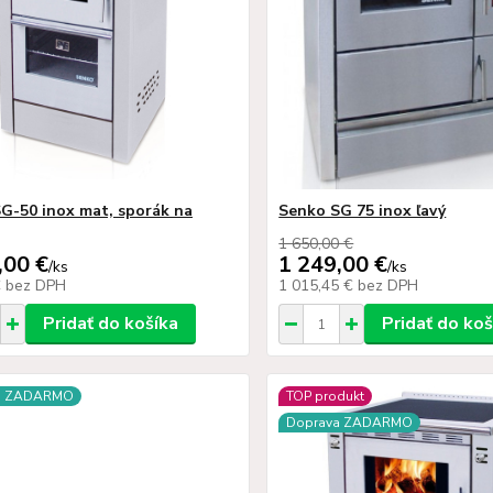
G-50 inox mat, sporák na
Senko SG 75 inox ľavý
1 650,00 €
,00 €
1 249,00 €
/
ks
/
ks
€
bez DPH
1 015,45 €
bez DPH
Pridať do košíka
Pridať do koš
a ZADARMO
TOP produkt
Doprava ZADARMO