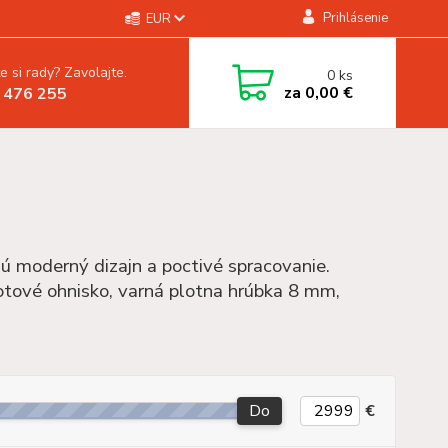
Prihlásenie
EUR
e si rady? Zavolajte.
0
ks
za
0,00 €
 476 255
ú moderný dizajn a poctivé spracovanie.
otové ohnisko, varná plotna hrúbka 8 mm,
Do
€