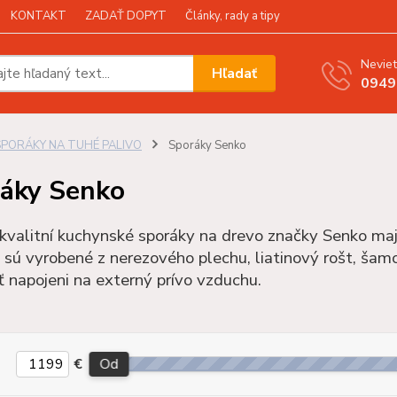
KONTAKT
ZADAŤ DOPYT
Články, rady a tipy
Neviet
Hľadať
0949
SPORÁKY NA TUHÉ PALIVO
Sporáky Senko
áky Senko
kvalitní kuchynské sporáky na drevo značky Senko maj
 sú vyrobené z nerezového plechu, liatinový rošt, šam
 napojeni na externý prívo vzduchu.
€
Od