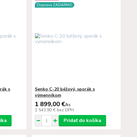
Doprava ZADARMO
rák s
Senko C-20 béžový, sporák s
výmenníkom
1 899,00 €
/
ks
1 543,90 €
bez DPH
íka
Pridať do košíka