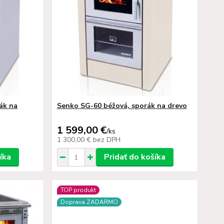
ák na
Senko SG-60 béžová, sporák na drevo
1 599,00 €
/
ks
1 300,00 €
bez DPH
íka
Pridať do košíka
TOP produkt
Doprava ZADARMO