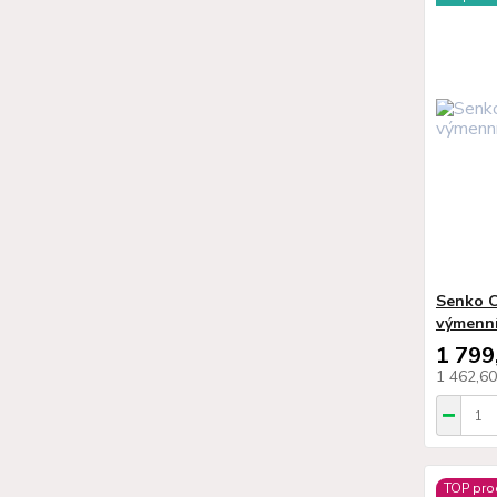
Senko C
výmenn
1 799
1 462,6
TOP pro