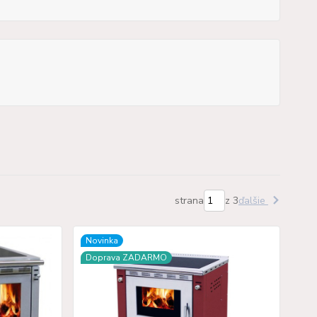
strana
z 3
ďalšie
Novinka
Doprava ZADARMO