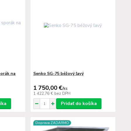
porák na
Senko SG-75 béžový ľavý
1 750,00 €
/
ks
1 422,76 €
bez DPH
íka
Pridať do košíka
Doprava ZADARMO