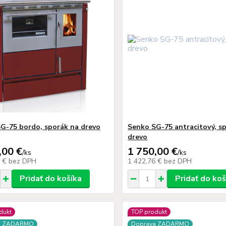
G-75 bordo, sporák na drevo
Senko SG-75 antracitový, s
drevo
,00 €
1 750,00 €
/
ks
/
ks
6 €
bez DPH
1 422,76 €
bez DPH
Pridať do košíka
Pridať do koš
dukt
TOP produkt
a ZADARMO
Doprava ZADARMO