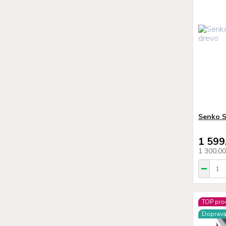
Senko S
1 599
1 300,0
TOP pro
Doprav