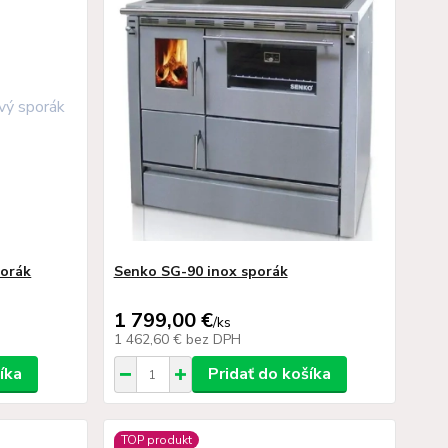
porák
Senko SG-90 inox sporák
1 799,00 €
/
ks
1 462,60 €
bez DPH
íka
Pridať do košíka
TOP produkt