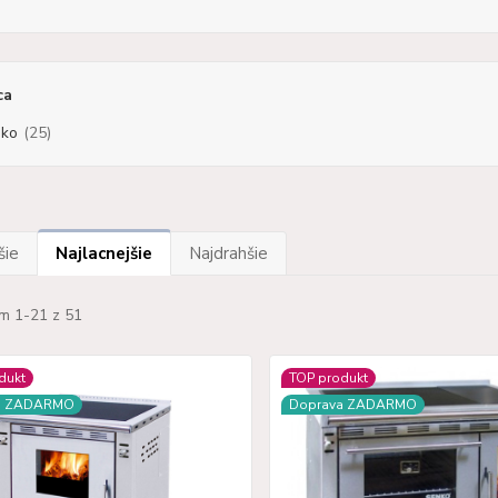
ca
ko
(25)
šie
Najlacnejšie
Najdrahšie
m 1-21 z 51
dukt
TOP produkt
a ZADARMO
Doprava ZADARMO