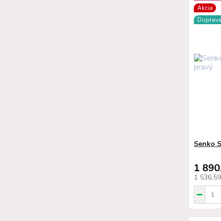
Akcia
Doprav
Senko S
1 890
1 536,5