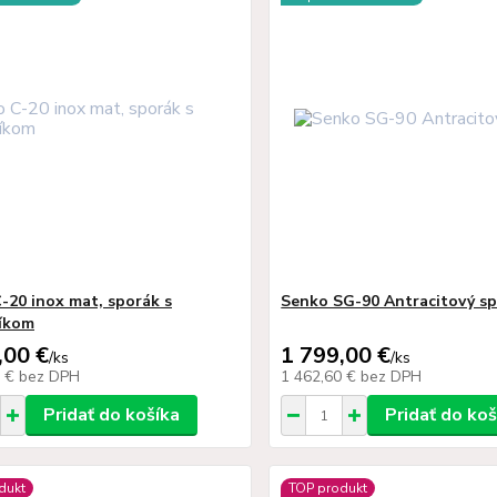
-20 inox mat, sporák s
Senko SG-90 Antracitový s
íkom
,00 €
1 799,00 €
/
ks
/
ks
0 €
bez DPH
1 462,60 €
bez DPH
Pridať do košíka
Pridať do koš
dukt
TOP produkt