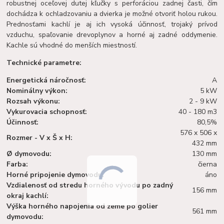
robustnej oceľovej dutej kľučky s perforáciou zadnej časti, čím
dochádza k ochladzovaniu a dvierka je možné otvoriť holou rukou.
Prednosťami kachlí je aj ich vysoká účinnosť,
trojaký prívod
vzduchu,
spaľovanie drevoplynov a
horné aj zadné oddymenie.
Kachle sú vhodné do menších miestností.
Technické parametre:
Energetická náročnosť:
A
Nominálny výkon:
5 kW
Rozsah výkonu:
2 - 9 kW
Vykurovacia schopnosť:
40 - 180 m3
Účinnosť:
80,5%
576 x 506 x
Rozmer - V x Š x H:
432 mm
Ø dymovodu:
130 mm
Farba:
čierna
Horné pripojenie dymovodu:
áno
Vzdialenosť od stredu horného vývodu po zadný
156 mm
okraj kachlí:
Výška horného napojenia od zeme po golier
561 mm
dymovodu: