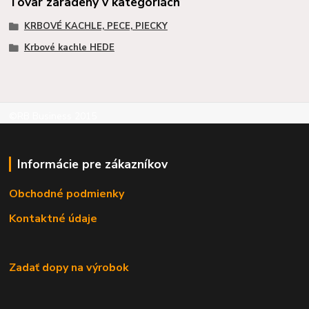
Tovar zaradený v kategóriách
KRBOVÉ KACHLE, PECE, PIECKY
Krbové kachle HEDE
©RB Business 2015
Informácie pre zákazníkov
Obchodné podmienky
Kontaktné údaje
Zadať dopy na výrobok