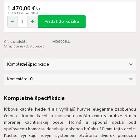
1 470,00 €
/
ks
1 195,12 €
bez DPH
Pridať do košíka
Číslo produktu:
HD0006.L
Strážiť cenu / dostupnosť
Kompletné špecifikácie
Komentáre
0
Kompletné špecifikácie
Krbové kachle
hede 4 air
vynikajú hlavne elegantne zaoblenou
čelnou stranou kachlí a masívnou konštrukciou v hrúbke 5 mm
morenej kachliarskej ocele. Horná a spodná doska pod
spaľovacou komorou dosahuje dokonca hrúbku 10 mm tejto ocele.
Kachle vynikajú novým systémom otvárania dvierok pomocou