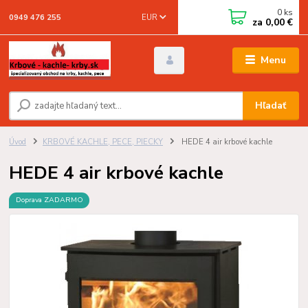
0
ks
EUR
0949 476 255
za
0,00 €
Menu
Hľadať
Úvod
KRBOVÉ KACHLE, PECE, PIECKY
HEDE 4 air krbové kachle
HEDE 4 air krbové kachle
Doprava ZADARMO