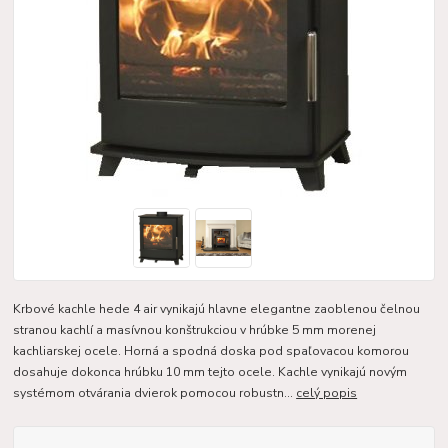
Krbové kachle hede 4 air vynikajú hlavne elegantne zaoblenou čelnou
stranou kachlí a masívnou konštrukciou v hrúbke 5 mm morenej
kachliarskej ocele. Horná a spodná doska pod spaľovacou komorou
dosahuje dokonca hrúbku 10 mm tejto ocele. Kachle vynikajú novým
systémom otvárania dvierok pomocou robustn...
celý popis