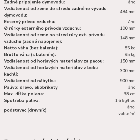
Zadné pripojenie dymovodu:
áno
Vzdialenosť od zeme do stredu zadného vývodu
484 mm
dymovodu:
Externý prívod vzduchu:
áno
Ø rúrky externého prívodu vzduchu:
100 mm
Vzdialenosť od zeme po stred rúry ext. prívodu
148 mm
vzduchu (zadné napojenie):
Netto váha (bez balenia):
85 kg
Brutto váha (s balením):
95 kg
Vzdialenosť od horľavých materiálov za pecou:
150 mm
Vzdialenosť od horľavých materiálov z boku
300 mm
kachlí:
Vzdialenosť od nábytku:
900 mm
Palivo: drevo, ekobrikety
áno
Max. dĺžka polena:
38 cm
Spotreba paliva:
1,6 kg/hod
áno,
podstavec (drevník)
voliteľné