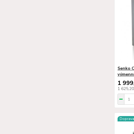
Senko C
výmenn
1 999
1 625,2
Doprav