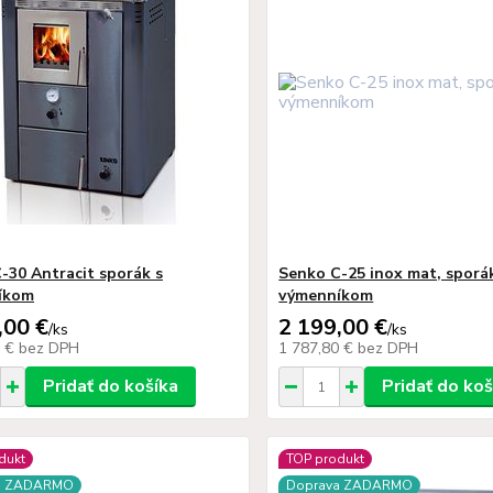
-30 Antracit sporák s
Senko C-25 inox mat, sporá
íkom
výmenníkom
,00 €
2 199,00 €
/
ks
/
ks
6 €
bez DPH
1 787,80 €
bez DPH
Pridať do košíka
Pridať do koš
dukt
TOP produkt
a ZADARMO
Doprava ZADARMO