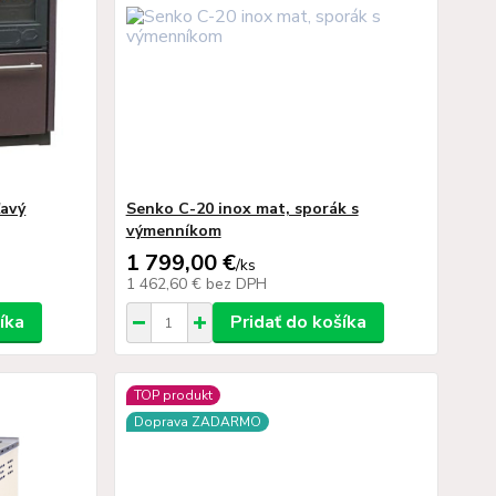
avý
Senko C-20 inox mat, sporák s
výmenníkom
1 799,00 €
/
ks
1 462,60 €
bez DPH
íka
Pridať do košíka
TOP produkt
Doprava ZADARMO