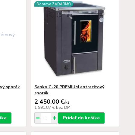
Doprava ZADARMO
vý sporák
Senko C-20 PREMIUM antracitový
sporák
2 450,00 €
/
ks
1 991,87 €
bez DPH
íka
Pridať do košíka