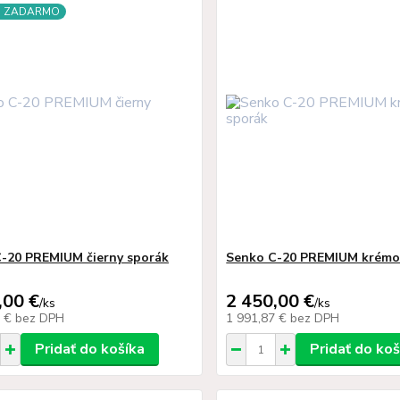
a ZADARMO
-20 PREMIUM čierny sporák
Senko C-20 PREMIUM krémo
,00 €
2 450,00 €
/
ks
/
ks
7 €
bez DPH
1 991,87 €
bez DPH
Pridať do košíka
Pridať do koš