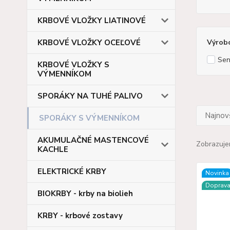
KRBOVÉ VLOŽKY LIATINOVÉ
KRBOVÉ VLOŽKY OCEĽOVÉ
Výrob
Sen
KRBOVÉ VLOŽKY S
VÝMENNÍKOM
SPORÁKY NA TUHÉ PALIVO
Najnov
SPORÁKY S VÝMENNÍKOM
AKUMULAČNÉ MASTENCOVÉ
Zobrazuje
KACHLE
ELEKTRICKÉ KRBY
Novinka
Doprav
BIOKRBY - krby na biolieh
KRBY - krbové zostavy