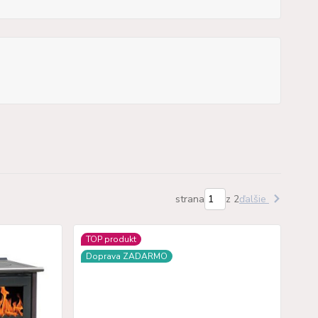
strana
z 2
ďalšie
TOP produkt
Doprava ZADARMO