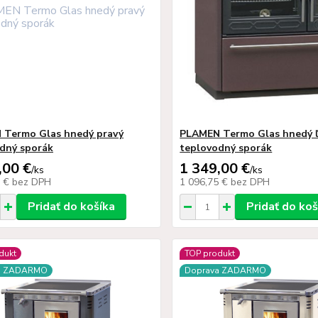
 Termo Glas hnedý pravý
PLAMEN Termo Glas hnedý ľ
dný sporák
teplovodný sporák
,00 €
1 349,00 €
/
ks
/
ks
5 €
bez DPH
1 096,75 €
bez DPH
Pridať do košíka
Pridať do koš
dukt
TOP produkt
a ZADARMO
Doprava ZADARMO