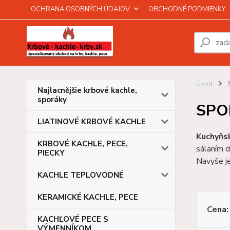
OCHRANA OSOBNÝCH ÚDAJOV
OBCHODNÉ PODMIENKY
Úvod
Najlacnějšie krbové kachle,
sporáky
SPO
LIATINOVÉ KRBOVÉ KACHLE
Kuchyňs
KRBOVÉ KACHLE, PECE,
sálaním d
PIECKY
Navyše j
KACHLE TEPLOVODNÉ
KERAMICKÉ KACHLE, PECE
Cena:
KACHĽOVÉ PECE S
VÝMENNÍKOM