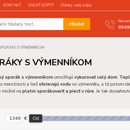
KONTAKT
ZADAŤ DOPYT
Články, rady a tipy
Neviet
Hľadať
0949
SPORÁKY S VÝMENNÍKOM
RÁKY S VÝMENNÍKOM
ký sporák s výmenníkom
umožňujú
vykurovať celý dom
.
Tepl
o miestnosti a tiež
ohrievajú vodu
vo výmenníku, a tá potom id
e možné na
platni sporáku
variť a piecť v rúre
. Je tak dosiahnut
€
Od