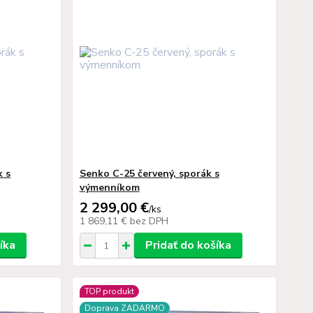
k s
Senko C-25 červený, sporák s
výmenníkom
2 299,00 €
/
ks
1 869,11 €
bez DPH
íka
Pridať do košíka
TOP produkt
Doprava ZADARMO