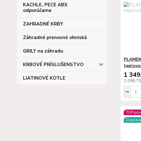
KACHLE, PECE ABX
odporúčame
ZAHRADNÉ KRBY
Záhradné prenosné ohniská
GRILY na záhradu
PLAMEN
KRBOVÉ PRÍSLUŠENSTVO
teplovo
1 349
LIATINOVÉ KOTLE
1 096,7
TOP pro
Doprav