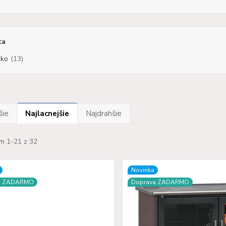
ca
ko
(13)
šie
Najlacnejšie
Najdrahšie
m 1-21 z 32
Novinka
a ZADARMO
Doprava ZADARMO