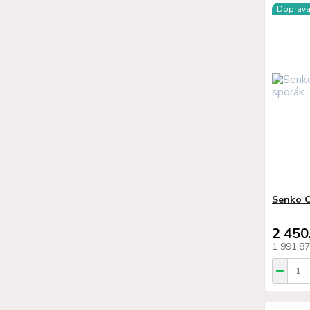
Doprav
Senko C
2 450
1 991,8