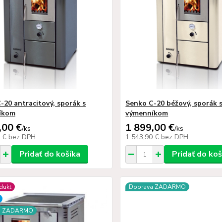
-20 antracitový, sporák s
Senko C-20 béžový, sporák 
íkom
výmenníkom
,00 €
1 899,00 €
/
ks
/
ks
0 €
bez DPH
1 543,90 €
bez DPH
Pridať do košíka
Pridať do koš
dukt
Doprava ZADARMO
a ZADARMO