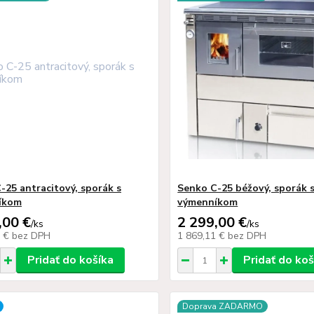
-25 antracitový, sporák s
Senko C-25 béžový, sporák 
íkom
výmenníkom
,00 €
2 299,00 €
/
ks
/
ks
1 €
bez DPH
1 869,11 €
bez DPH
Pridať do košíka
Pridať do koš
Doprava ZADARMO