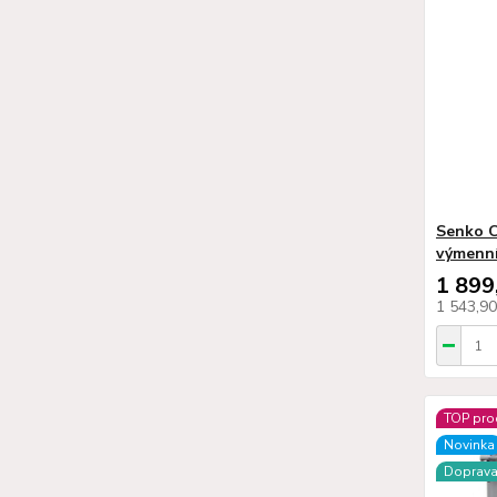
Senko C
výmenn
1 899
1 543,9
TOP pro
Novinka
Doprav