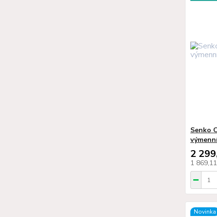
Senko C
výmenn
2 299
1 869,1
Novinka