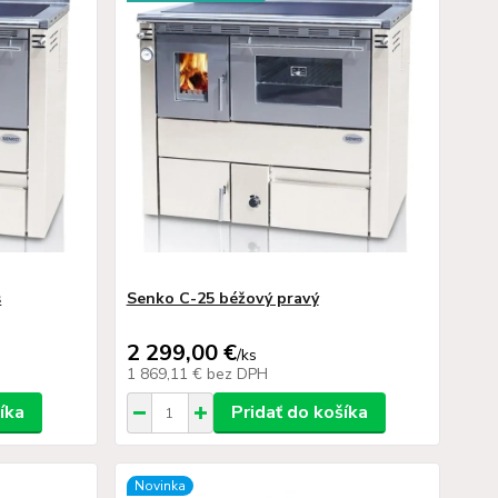
s
Senko C-25 béžový pravý
2 299,00 €
/
ks
1 869,11 €
bez DPH
íka
Pridať do košíka
Novinka