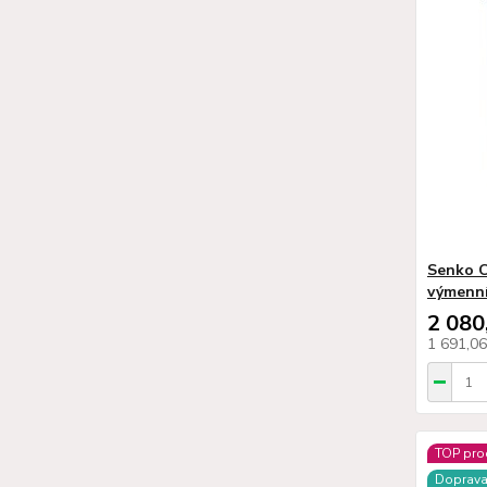
Senko C
výmenn
2 080
1 691,0
TOP pro
Doprav