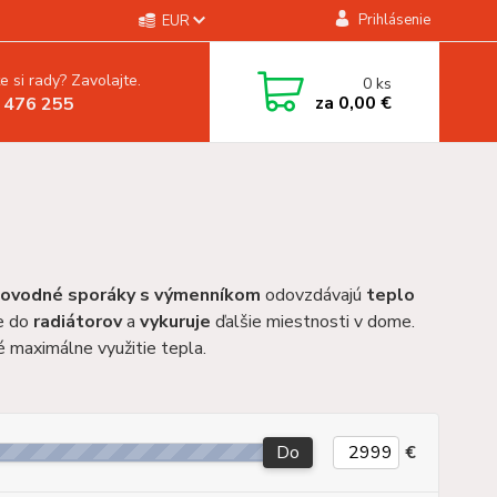
Prihlásenie
EUR
e si rady? Zavolajte.
0
ks
za
0,00 €
 476 255
ovodné sporáky s výmenníkom
odovzdávajú
teplo
e do
radiátorov
a
vykuruje
ďalšie miestnosti v dome.
é maximálne využitie tepla.
Do
€