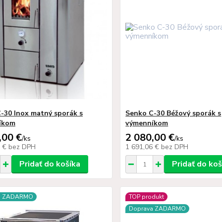
-30 Inox matný sporák s
Senko C-30 Béžový sporák s
íkom
výmenníkom
,00 €
2 080,00 €
/
ks
/
ks
0 €
bez DPH
1 691,06 €
bez DPH
Pridať do košíka
Pridať do koš
a ZADARMO
TOP produkt
Doprava ZADARMO