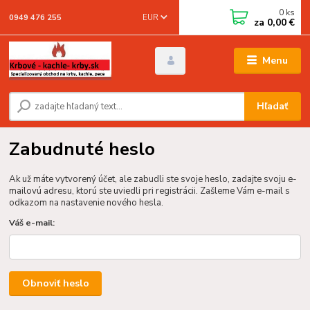
0
ks
EUR
0949 476 255
za
0,00 €
Menu
Hľadať
Zabudnuté heslo
Ak už máte vytvorený účet, ale zabudli ste svoje heslo, zadajte svoju e-
mailovú adresu, ktorú ste uviedli pri registrácii. Zašleme Vám e-mail s
odkazom na nastavenie nového hesla.
Váš e-mail:
Obnoviť heslo