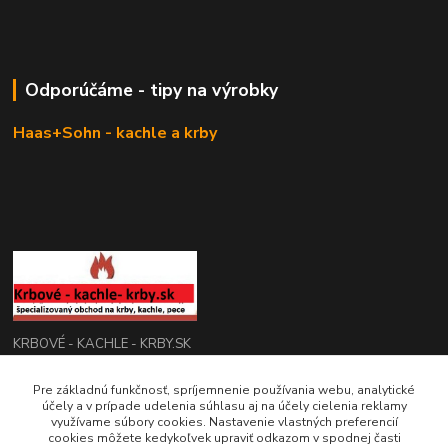
Odporúčáme - tipy na výrobky
Haas+Sohn - kachle a krby
KRBOVÉ - KACHLE - KRBY.SK
Pre základnú funkčnosť, spríjemnenie používania webu, analytické
0949 476 255
účely a v prípade udelenia súhlasu aj na účely cielenia reklamy
08:00 - 17.00
využívame súbory cookies. Nastavenie vlastných preferencií
cookies môžete kedykoľvek upraviť odkazom v spodnej časti