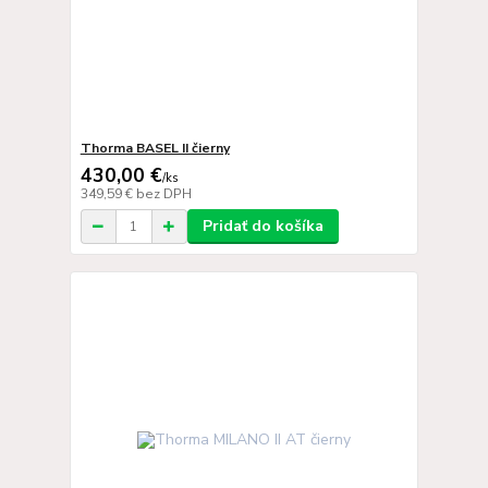
Thorma BASEL II čierny
430,00 €
/
ks
349,59 €
bez DPH
Pridať do košíka