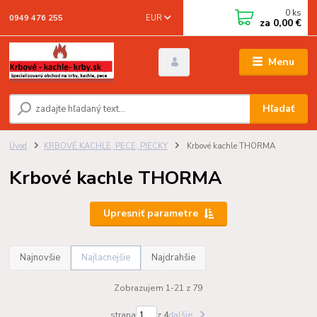
0
ks
EUR
0949 476 255
za
0,00 €
Menu
Hľadať
Úvod
KRBOVÉ KACHLE, PECE, PIECKY
Krbové kachle THORMA
Krbové kachle THORMA
Upresniť parametre
Najnovšie
Najlacnejšie
Najdrahšie
Zobrazujem 1-21 z 79
strana
z 4
ďalšie