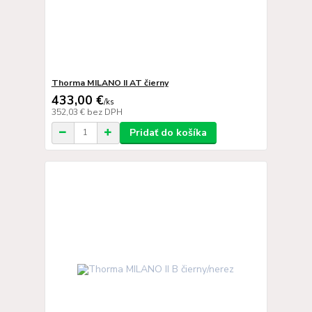
Thorma MILANO II AT čierny
433,00 €
/
ks
352,03 €
bez DPH
Pridať do košíka