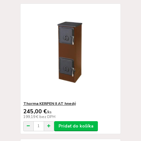
Thorma KERPEN II AT hnedý
245,00 €
/
ks
199,19 €
bez DPH
Pridať do košíka