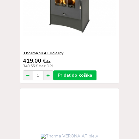
Thorma SKAL II čierny
419,00 €
/
ks
340,65 €
bez DPH
Pridať do košíka