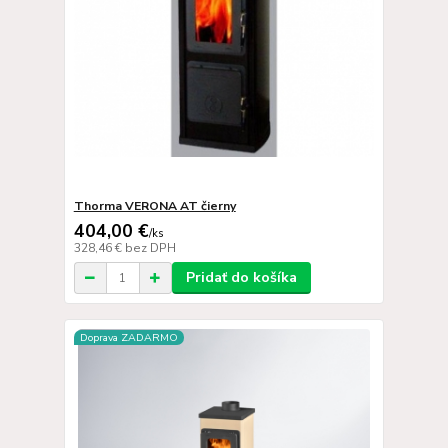
Thorma VERONA AT čierny
404,00 €
/
ks
328,46 €
bez DPH
Pridať do košíka
Doprava ZADARMO