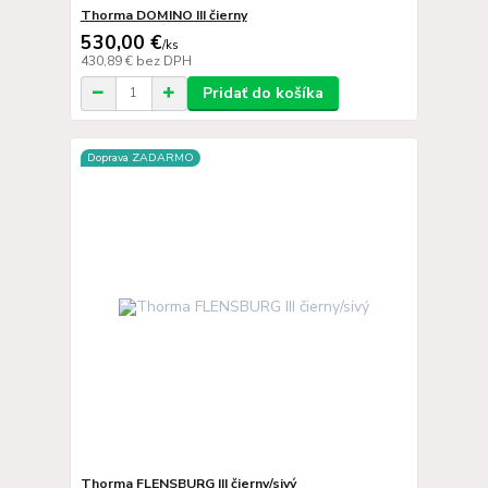
Thorma DOMINO III čierny
530,00 €
/
ks
430,89 €
bez DPH
Pridať do košíka
Doprava ZADARMO
Thorma FLENSBURG III čierny/sivý