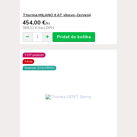
Thorma MILANO II AT vínovo-červený
454,00 €
/
ks
369,11 €
bez DPH
Pridať do košíka
TOP produkt
Akcia
Doprava ZADARMO