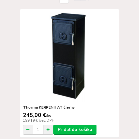
Thorma KERPEN II AT čierny
245,00 €
/
ks
199,19 €
bez DPH
Pridať do košíka