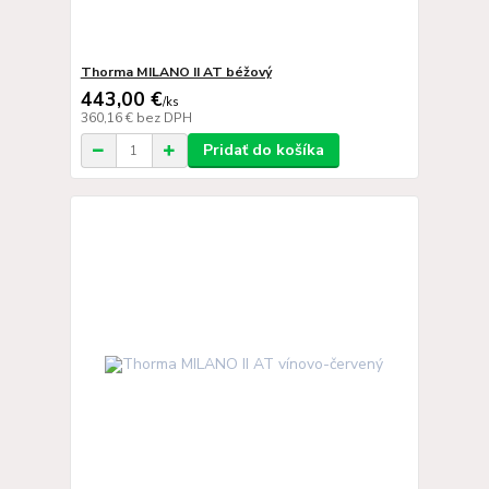
Thorma MILANO II AT béžový
443,00 €
/
ks
360,16 €
bez DPH
Pridať do košíka