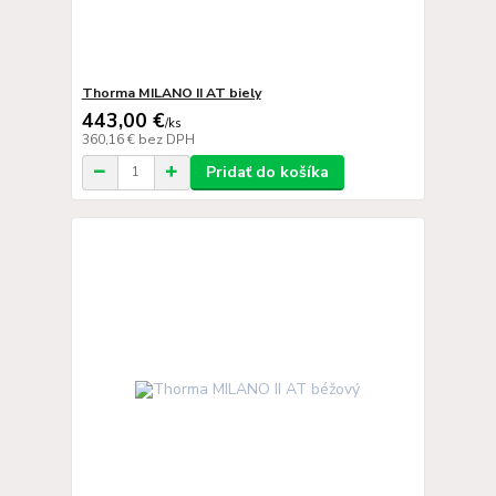
Thorma MILANO II AT biely
443,00 €
/
ks
360,16 €
bez DPH
Pridať do košíka