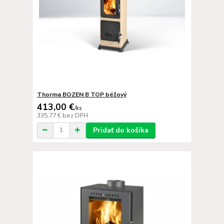
Thorma BOZEN B TOP béžový
413,00 €
/
ks
335,77 €
bez DPH
Pridať do košíka