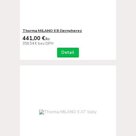
Thorma MILANO II B čierny/nerez
441,00 €
/
ks
358,54 €
bez DPH
Detail