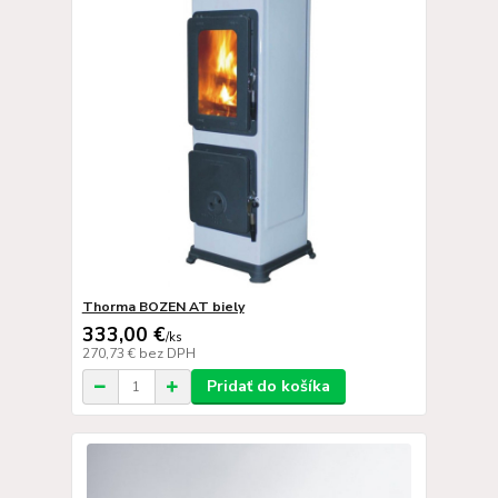
Thorma BOZEN AT biely
333,00 €
/
ks
270,73 €
bez DPH
Pridať do košíka