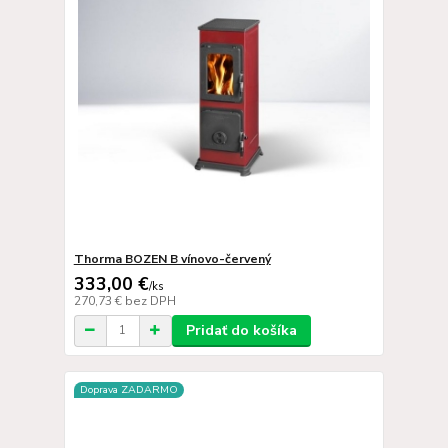
Thorma BOZEN B vínovo-červený
333,00 €
/
ks
270,73 €
bez DPH
Pridať do košíka
Doprava ZADARMO