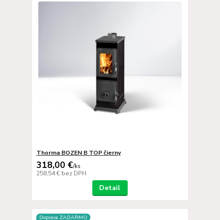
Thorma BOZEN B TOP čierny
318,00 €
/
ks
258,54 €
bez DPH
Detail
Doprava ZADARMO