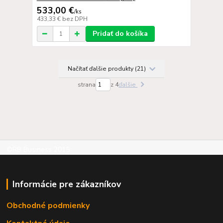
533,00 €
/
ks
433,33 €
bez DPH
Pridať do košíka
Načítať ďalšie produkty (21)
strana
z 4
ďalšie
©RB Business 2015
Informácie pre zákazníkov
Obchodné podmienky