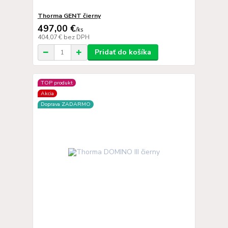
Thorma GENT čierny
497,00 €
/
ks
404,07 €
bez DPH
Pridať do košíka
TOP produkt
Akcia
Doprava ZADARMO