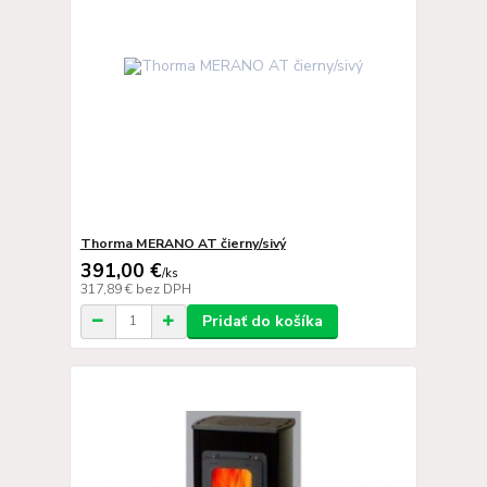
Thorma MERANO AT čierny/sivý
391,00 €
/
ks
317,89 €
bez DPH
Pridať do košíka