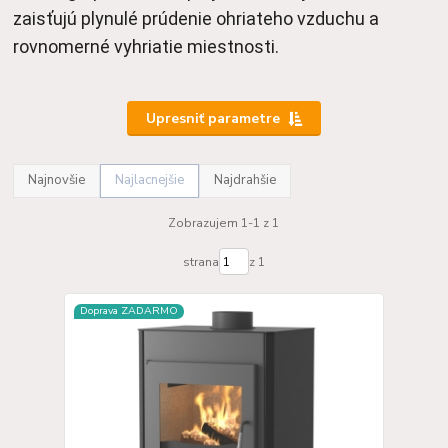
zaisťujú plynulé prúdenie ohriateho vzduchu a 
rovnomerné vyhriatie miestnosti.
Upresniť parametre
Najnovšie
Najlacnejšie
Najdrahšie
Zobrazujem 1-1 z 1
strana
z 1
Doprava ZADARMO