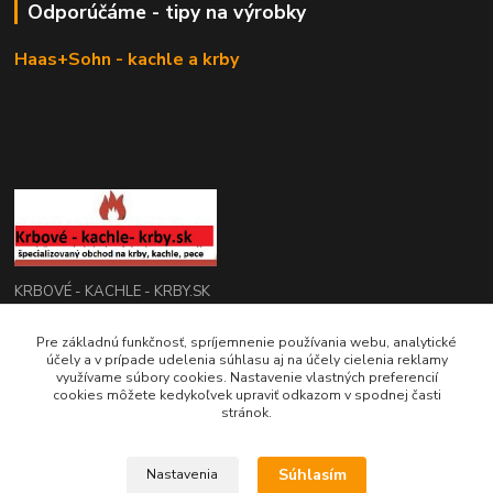
Odporúčáme - tipy na výrobky
Haas+Sohn - kachle a krby
KRBOVÉ - KACHLE - KRBY.SK
0949 476 255
Pre základnú funkčnosť, spríjemnenie používania webu, analytické
účely a v prípade udelenia súhlasu aj na účely cielenia reklamy
08:00 - 17.00
využívame súbory cookies. Nastavenie vlastných preferencií
cookies môžete kedykoľvek upraviť odkazom v spodnej časti
rbobchodsk@gmail.com
stránok.
Súhlasím
Nastavenia