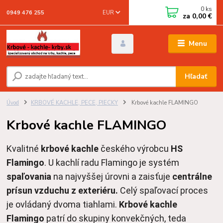
0
ks
EUR
0949 476 255
za
0,00 €
Menu
Hľadať
Úvod
KRBOVÉ KACHLE, PECE, PIECKY
Krbové kachle FLAMINGO
Krbové kachle FLAMINGO
Kvalitné 
krbové kachle
 českého výrobcu 
HS 
Flamingo
. 
U kachlí radu Flamingo je systém 
spaľovania
 na najvyššej úrovni a zaisťuje 
centrálne 
prísun vzduchu z exteriéru.
 Celý spaľovací proces 
je ovládaný dvoma tiahlami. 
Krbové kachle 
Flamingo
 patrí do skupiny konvekčných, teda 