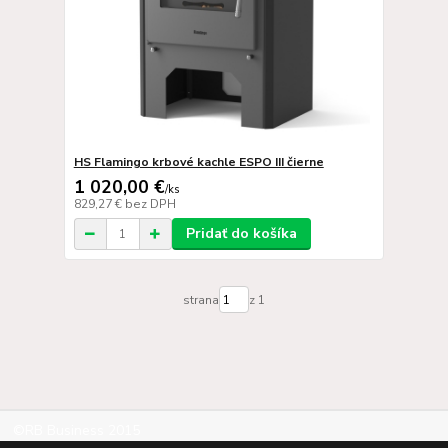
HS Flamingo krbové kachle ESPO III čierne
1 020,00 €
/
ks
829,27 €
bez DPH
Pridať do košíka
strana
z 1
©RB Business 2015