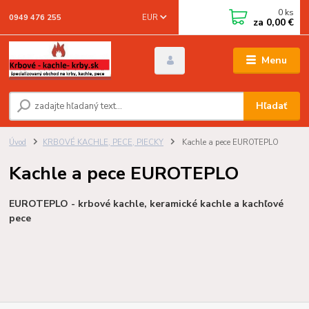
0
ks
EUR
0949 476 255
za
0,00 €
Menu
Hľadať
Úvod
KRBOVÉ KACHLE, PECE, PIECKY
Kachle a pece EUROTEPLO
Kachle a pece EUROTEPLO
EUROTEPLO - krbové kachle, keramické kachle a kachľové
pece