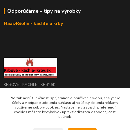
Odporúčáme - tipy na výrobky
Haas+Sohn - kachle a krby
KRBOVÉ - KACHLE - KRBY.SK
Pre základnú funkčnosť, spríjemnenie používania webu, analytické
0949 476 255
účely a v prípade udelenia súhlasu aj na účely cielenia reklamy
08:00 - 17.00
využívame súbory cookies. Nastavenie vlastných preferencií
cookies môžete kedykoľvek upraviť odkazom v spodnej časti
rbobchodsk@gmail.com
stránok.