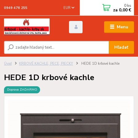
0
ks
EUR
0949 476 255
za
0,00 €
Menu
Hľadať
Úvod
KRBOVÉ KACHLE, PECE, PIECKY
HEDE 1D krbové kachle
HEDE 1D krbové kachle
Doprava ZADARMO