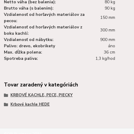
Netto váha (bez balenia):
80 kg
Brutto váha (s balením):
90 kg
Vzdialenosť od horľavých materiálov za
150 mm
pecou:
Vzdialenosť od horľavých materiálov z
300 mm
boku kachlí:
Vzdialenosť od nábytku:
900 mm
Palivo: drevo, ekobrikety
áno
Max. dĺžka polena:
36 cm
Spotreba paliva:
1,3 kg/hod
Tovar zaradený v kategóriách
KRBOVÉ KACHLE, PECE, PIECKY
Krbové kachle HEDE