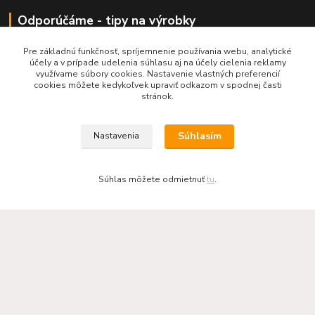
Odporúčáme - tipy na výrobky
Haas+Sohn - kachle a krby
Pre základnú funkčnosť, spríjemnenie používania webu, analytické
účely a v prípade udelenia súhlasu aj na účely cielenia reklamy
využívame súbory cookies. Nastavenie vlastných preferencií
cookies môžete kedykoľvek upraviť odkazom v spodnej časti
stránok.
Súhlasím
Nastavenia
Súhlas môžete odmietnuť
tu
.
KRBOVÉ - KACHLE - KRBY.SK
0949 476 255
08:00 - 17.00
rbobchodsk@gmail.com