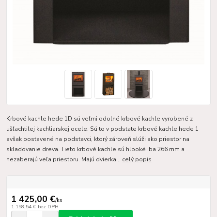
Krbové kachle hede 1D sú veľmi odolné krbové kachle vyrobené z
ušľachtilej kachliarskej ocele. Sú to v podstate krbové kachle hede 1
avšak postavené na podstavci, ktorý zároveň slúži ako priestor na
skladovanie dreva. Tieto krbové kachle sú hlboké iba 266 mm a
nezaberajú veľa priestoru. Majú dvierka...
celý popis
1 425,00 €
/
ks
1 158,54 €
bez DPH