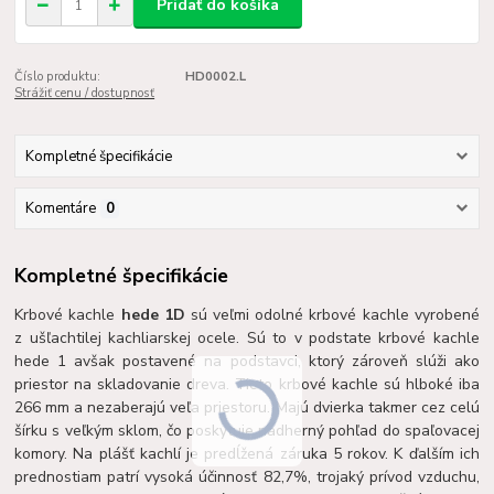
Pridať do košíka
Číslo produktu:
HD0002.L
Strážiť cenu / dostupnosť
Kompletné špecifikácie
Komentáre
0
Kompletné špecifikácie
Krbové kachle
hede 1D
sú veľmi odolné krbové kachle vyrobené
z ušľachtilej kachliarskej ocele. Sú to v podstate krbové kachle
hede 1 avšak postavené na podstavci, ktorý zároveň slúži ako
priestor na skladovanie dreva. Tieto krbové kachle sú hlboké iba
266 mm a nezaberajú veľa priestoru. Majú dvierka takmer cez celú
šírku s veľkým sklom, čo poskytuje nádherný pohľad do spaľovacej
komory. Na plášť kachlí je predĺžená záruka 5 rokov. K ďalším ich
prednostiam patrí vysoká účinnosť 82,7%, trojaký prívod vzduchu,