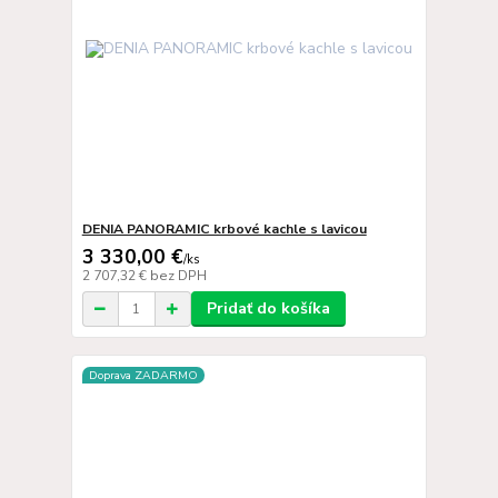
DENIA PANORAMIC krbové kachle s lavicou
3 330,00 €
/
ks
2 707,32 €
bez DPH
Pridať do košíka
Doprava ZADARMO