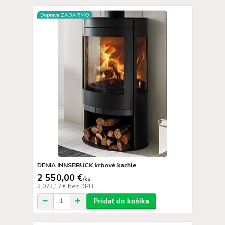
Doprava ZADARMO
DENIA INNSBRUCK krbové kachle
2 550,00 €
/
ks
2 073,17 €
bez DPH
Pridať do košíka