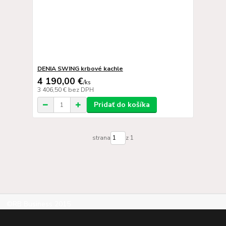
DENIA SWING krbové kachle
4 190,00 €
/
ks
3 406,50 €
bez DPH
Pridať do košíka
strana
z 1
©RB Business 2015