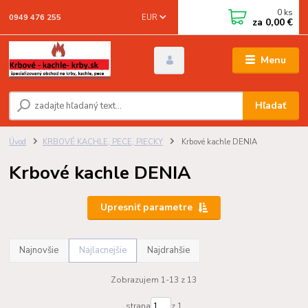
0
ks
EUR
0949 476 255
za
0,00 €
Menu
Hľadať
Úvod
KRBOVÉ KACHLE, PECE, PIECKY
Krbové kachle DENIA
Krbové kachle DENIA
Upresniť parametre
Najnovšie
Najlacnejšie
Najdrahšie
Zobrazujem 1-13 z 13
strana
z 1