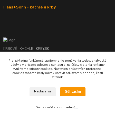
Haas+Sohn - kachle a krby
KRBOVÉ - KACHLE - KRBY.SK
Pre základnú funkčnosť, spríjemnenie používania webu, analytické
0949 476 255
účely a v prípade udelenia súhlasu aj na účely cielenia reklamy
08:00 - 17.00
využívame súbory cookies. Nastavenie vlastných preferencií
cookies môžete kedykoľvek upraviť odkazom v spodnej časti
rbobchodsk@gmail.com
stránok.
Súhlasím
Nastavenia
2022 RB Business Slovakia, s. r. o.
Súhlas môžete odmietnuť
tu
.