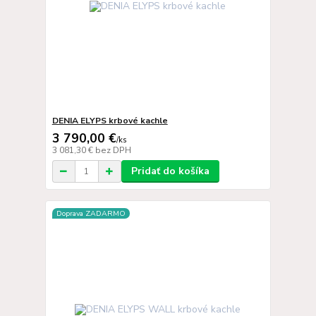
DENIA ELYPS krbové kachle
3 790,00 €
/
ks
3 081,30 €
bez DPH
Pridať do košíka
Doprava ZADARMO