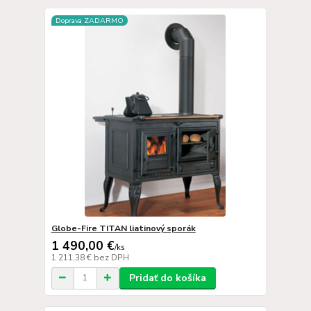
Doprava ZADARMO
Globe-Fire TITAN liatinový sporák
1 490,00 €
/
ks
1 211,38 €
bez DPH
Pridať do košíka