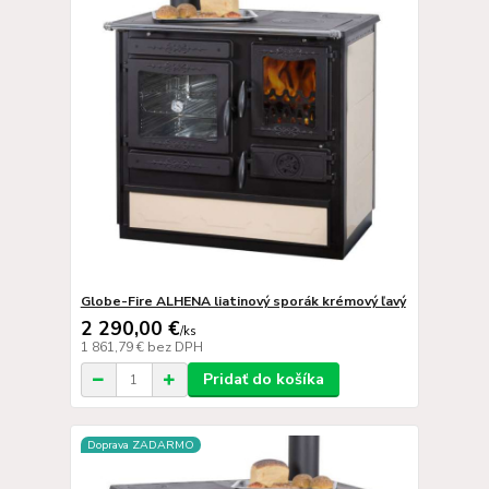
Globe-Fire ALHENA liatinový sporák krémový ľavý
2 290,00 €
/
ks
1 861,79 €
bez DPH
Pridať do košíka
Doprava ZADARMO