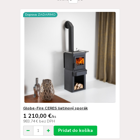
Doprava ZADARMO
Globe-Fire CERES liatinový sporák
1 210,00 €
/
ks
983,74 €
bez DPH
Pridať do košíka