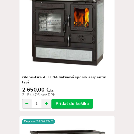
Globe-Fire ALHENA liatinový sporák serpentin
ľavý
2 650,00 €
/
ks
2 154,47 €
bez DPH
Pridať do košíka
Doprava ZADARMO