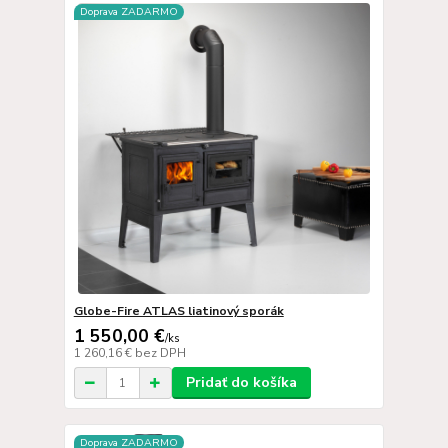
Doprava ZADARMO
Globe-Fire ATLAS liatinový sporák
1 550,00 €
/
ks
1 260,16 €
bez DPH
Pridať do košíka
Doprava ZADARMO