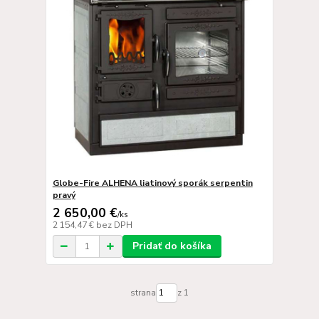
Globe-Fire ALHENA liatinový sporák serpentin
pravý
2 650,00 €
/
ks
2 154,47 €
bez DPH
Pridať do košíka
strana
z 1