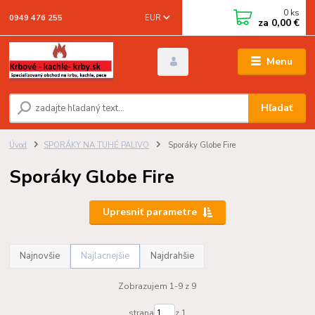
0
ks
EUR
0949 476 255
za
0,00 €
Menu
Hľadať
Úvod
SPORÁKY NA TUHÉ PALIVO
Sporáky Globe Fire
Sporáky Globe Fire
Upresniť parametre
Najnovšie
Najlacnejšie
Najdrahšie
Zobrazujem 1-9 z 9
strana
z 1