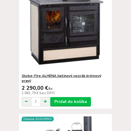
Globe-Fire ALHENA liatinový sporák krémový
pravý
2 290,00 €
/
ks
1 861,79 €
bez DPH
Pridať do košíka
Doprava ZADARMO