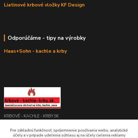
Liatinové krbové vložky KF Design
Odporúčáme - tipy na výrobky
Haas+Sohn - kachle a krby
KRBOVÉ - KACHLE - KRBY.SK
0949 476 255
Pre základnú funkčnosť, spríjemnenie používania webu, analytické
účely a v prípade udelenia súhlasu aj na účely cielenia reklamy
08:00 - 17.00