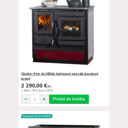
Globe-Fire ALHENA liatinový sporák bordový
pravý
2 290,00 €
/
ks
1 861,79 €
bez DPH
Pridať do košíka
Doprava ZADARMO