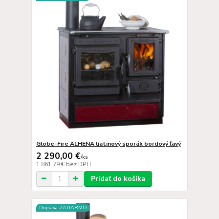
Globe-Fire ALHENA liatinový sporák bordový ľavý
2 290,00 €
/
ks
1 861,79 €
bez DPH
Pridať do košíka
Doprava ZADARMO