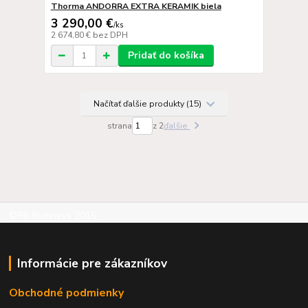
Thorma ANDORRA EXTRA KERAMIK biela
3 290,00 €
/
ks
2 674,80 €
bez DPH
Pridať do košíka
Načítať ďalšie produkty (15)
strana
z 2
ďalšie
©RB Business 2015
Informácie pre zákazníkov
Obchodné podmienky