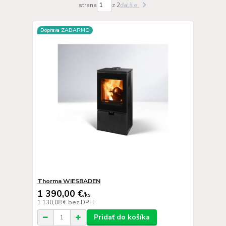
strana
z 2
ďalšie
Doprava ZADARMO
Thorma WIESBADEN
1 390,00 €
/
ks
1 130,08 €
bez DPH
Pridať do košíka