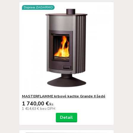
Doprava ZADARMO
MASTERFLAMME krbové kachle Grande II šedé
1 740,00 €
/
ks
1 414,63 €
bez DPH
Detail