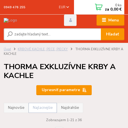
0
ks
EUR
0949 476 255
za
0,00 €
Menu
Hľadať
Úvod
KRBOVÉ KACHLE, PECE, PIECKY
THORMA EXKLUZÍVNE KRBY A
KACHLE
THORMA EXKLUZÍVNE KRBY A
KACHLE
Upresniť parametre
Najnovšie
Najlacnejšie
Najdrahšie
Zobrazujem 1-21 z 36