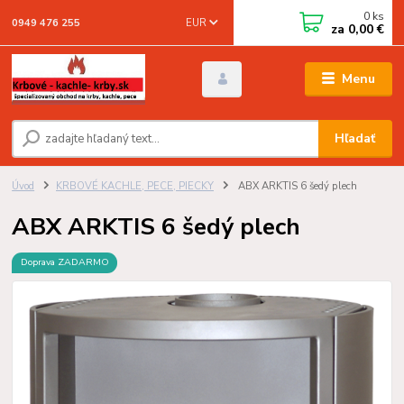
0
ks
EUR
0949 476 255
za
0,00 €
Menu
Hľadať
Úvod
KRBOVÉ KACHLE, PECE, PIECKY
ABX ARKTIS 6 šedý plech
ABX ARKTIS 6 šedý plech
Doprava ZADARMO