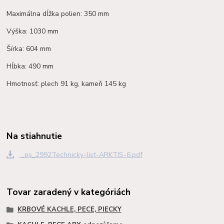
Maximálna dĺžka polien: 350 mm
Výška: 1030 mm
Šírka: 604 mm
Hĺbka: 490 mm
Hmotnosť: plech 91 kg, kameň 145 kg
Na stiahnutie
_ps_2992Technicky-list-ARKTIS-6.pdf
Tovar zaradený v kategóriách
KRBOVÉ KACHLE, PECE, PIECKY