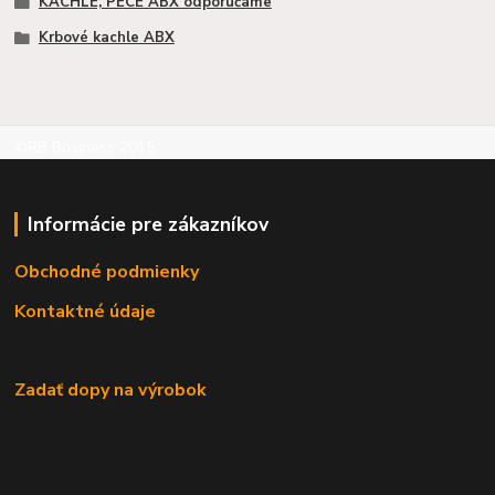
KACHLE, PECE ABX odporúčame
Krbové kachle ABX
©RB Business 2015
Informácie pre zákazníkov
Obchodné podmienky
Kontaktné údaje
Zadať dopy na výrobok