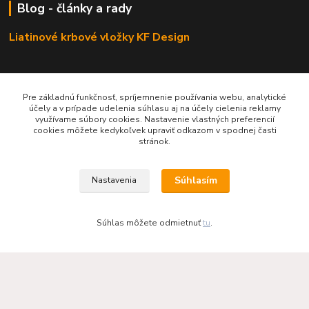
Blog - články a rady
Liatinové krbové vložky KF Design
Pre základnú funkčnosť, spríjemnenie používania webu, analytické
účely a v prípade udelenia súhlasu aj na účely cielenia reklamy
Odporúčáme - tipy na výrobky
využívame súbory cookies. Nastavenie vlastných preferencií
cookies môžete kedykoľvek upraviť odkazom v spodnej časti
Haas+Sohn - kachle a krby
stránok.
Súhlasím
Nastavenia
Súhlas môžete odmietnuť
tu
.
KRBOVÉ - KACHLE - KRBY.SK