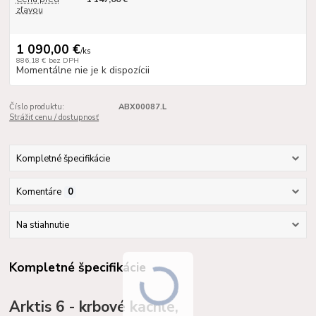
zľavou
1 090,00 €
/
ks
886,18 €
bez DPH
Momentálne nie je k dispozícii
Číslo produktu:
ABX00087.L
Strážiť cenu / dostupnosť
Kompletné špecifikácie
Komentáre
0
Na stiahnutie
Kompletné špecifikácie
Arktis 6 - krbové kachle,