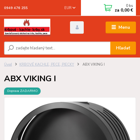
0
ks
EUR
0949 476 255
za
0,00 €
Menu
Hľadať
Úvod
KRBOVÉ KACHLE, PECE, PIECKY
ABX VIKING I
ABX VIKING I
Doprava ZADARMO