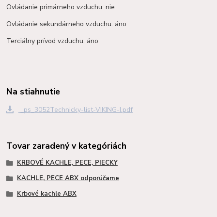
Ovládanie primárneho vzduchu: nie
Ovládanie sekundárneho vzduchu: áno
Terciálny prívod vzduchu: áno
Na stiahnutie
_ps_3052Technicky-list-VIKING-I.pdf
Tovar zaradený v kategóriách
KRBOVÉ KACHLE, PECE, PIECKY
KACHLE, PECE ABX odporúčame
Krbové kachle ABX