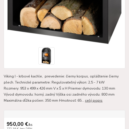
Viking I - krbové kachle, prevedenie: čierny korpus, opláštenie čierny
plech. Technické parametre: Regulovateľný výkon: 2,5 - 7 kW
Rozmery: 953 x 499 x 426 mm V x Š x H Priemer dymovodu: 130 mm
Vývod dymovodu: horný, zadný Výška osi zadného vývodu: 800 mm
Maximálna dĺžka polien: 350 mm Hmotnosť: 65...
celý popis
950,00 €
/
ks
772,36 €
bez DPH