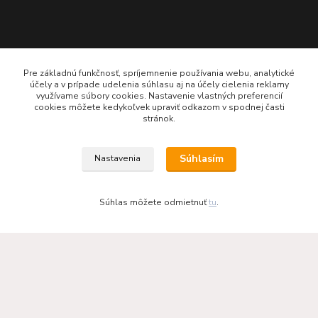
Odporúčáme - tipy na výrobky
Pre základnú funkčnosť, spríjemnenie používania webu, analytické
Haas+Sohn - kachle a krby
účely a v prípade udelenia súhlasu aj na účely cielenia reklamy
využívame súbory cookies. Nastavenie vlastných preferencií
cookies môžete kedykoľvek upraviť odkazom v spodnej časti
stránok.
Súhlasím
Nastavenia
Súhlas môžete odmietnuť
tu
.
KRBOVÉ - KACHLE - KRBY.SK
0949 476 255
08:00 - 17.00
rbobchodsk@gmail.com