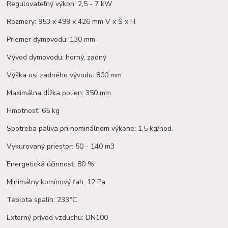
Regulovateľný výkon: 2,5 - 7 kW
Rozmery: 953 x 499 x 426 mm V x Š x H
Priemer dymovodu: 130 mm
Vývod dymovodu: horný, zadný
Výška osi zadného vývodu: 800 mm
Maximálna dĺžka polien: 350 mm
Hmotnosť: 65 kg
Spotreba paliva pri nominálnom výkone: 1,5 kg/hod.
Vykurovaný priestor: 50 - 140 m3
Energetická účinnosť: 80 %
Minimálny komínový ťah: 12 Pa
Teplota spalín: 233°C
Externý prívod vzduchu: DN100