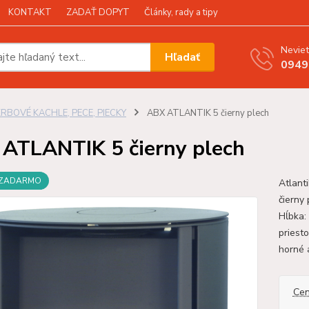
KONTAKT
ZADAŤ DOPYT
Články, rady a tipy
Neviet
Hľadať
0949
KRBOVÉ KACHLE, PECE, PIECKY
ABX ATLANTIK 5 čierny plech
ATLANTIK 5 čierny plech
 ZADARMO
Atlant
čierny
Hĺbka:
priest
horné 
Cen