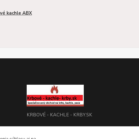
vé kachle ABX
KRBOVÉ - KACHLE - KRBY.SK
0949 476 255
enia súhlasu aj na