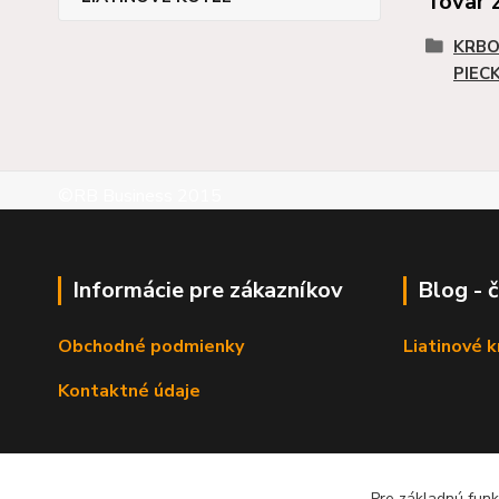
Tovar 
KRBO
PIEC
©RB Business 2015
Informácie pre zákazníkov
Blog - 
Obchodné podmienky
Liatinové 
Kontaktné údaje
Zadať dopy na výrobok
Pre základnú funk