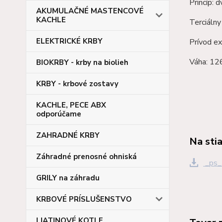
Princíp: 
AKUMULAČNÉ MASTENCOVÉ
KACHLE
Terciálny
ELEKTRICKÉ KRBY
Prívod e
Váha: 12
BIOKRBY - krby na biolieh
KRBY - krbové zostavy
KACHLE, PECE ABX
odporúčame
ZAHRADNÉ KRBY
Na sti
Záhradné prenosné ohniská
_ps_
GRILY na záhradu
KRBOVÉ PRÍSLUŠENSTVO
LIATINOVÉ KOTLE