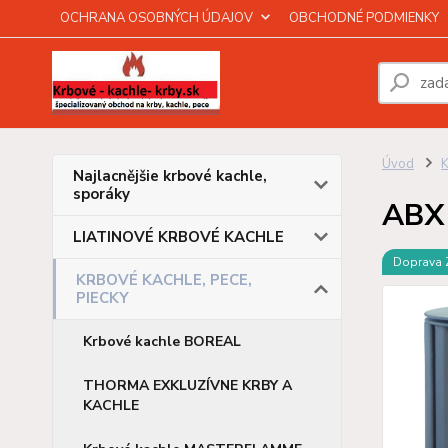
OCHRANA OSOBNÝCH ÚDAJOV
OBCHODNÉ PODMIENKY
Úvod
Najlacnějšie krbové kachle,
sporáky
ABX 
LIATINOVÉ KRBOVÉ KACHLE
Doprava
KRBOVÉ KACHLE, PECE,
PIECKY
Krbové kachle BOREAL
THORMA EXKLUZÍVNE KRBY A
KACHLE