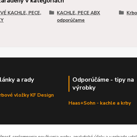
zaradený v kategóriách
VÉ KACHLE, PECE,
KACHLE, PECE ABX
Krbo
KY
odporúčame
články a rady
Odporúčáme - tipy na
výrobky
krbové vložky KF Design
Haas+Sohn - kachle a krby
čnosť, spríjemnenie používania webu, analytické účely a v prípade udel