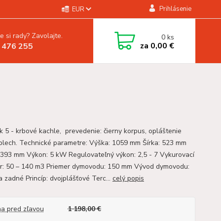
Prihlásenie
EUR
e si rady? Zavolajte.
0
ks
za
0,00 €
 476 255
ik 5 - krbové kachle, prevedenie: čierny korpus, opláštenie
 plech. Technické parametre: Výška: 1059 mm Šírka: 523 mm
 393 mm Výkon: 5 kW Regulovateľný výkon: 2,5 - 7 Vykurovací
or: 50 – 140 m3 Priemer dymovodu: 150 mm Vývod dymovodu:
a zadné Princíp: dvojplášťové Terc...
celý popis
a pred zľavou
1 198,00 €