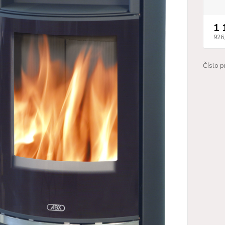
1 
926
Číslo p