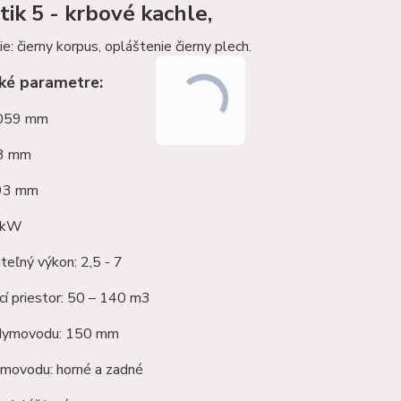
tik 5 - krbové kachle,
e: čierny korpus, opláštenie čierny plech.
ké parametre:
1059 mm
23 mm
393 mm
5 kW
eľný výkon: 2,5 - 7
í priestor: 50 – 140 m3
 dymovodu: 150 mm
movodu: horné a zadné