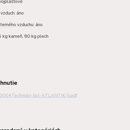
dvojplášťové
 vzduch: áno
xterného vzduchu: áno
6 kg kameň, 80 kg plech
ahnutie
3004Technicky-list-ATLANTIK-5.pdf