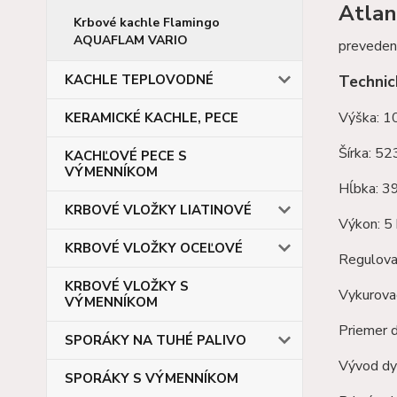
Atlan
Krbové kachle Flamingo
AQUAFLAM VARIO
prevedeni
KACHLE TEPLOVODNÉ
Technic
Výška: 
KERAMICKÉ KACHLE, PECE
Šírka: 5
KACHĽOVÉ PECE S
VÝMENNÍKOM
Hĺbka: 
KRBOVÉ VLOŽKY LIATINOVÉ
Výkon: 
KRBOVÉ VLOŽKY OCEĽOVÉ
Regulovat
KRBOVÉ VLOŽKY S
Vykurovac
VÝMENNÍKOM
Priemer
SPORÁKY NA TUHÉ PALIVO
Vývod dy
SPORÁKY S VÝMENNÍKOM