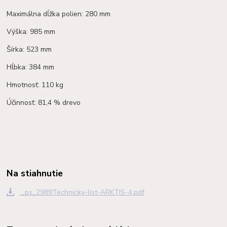
Maximálna dĺžka polien: 280 mm
Výška: 985 mm
Šírka: 523 mm
Hĺbka: 384 mm
Hmotnosť: 110 kg
Účinnosť: 81,4 % drevo
Na stiahnutie
_ps_2989Technicky-list-ARKTIS-4.pdf