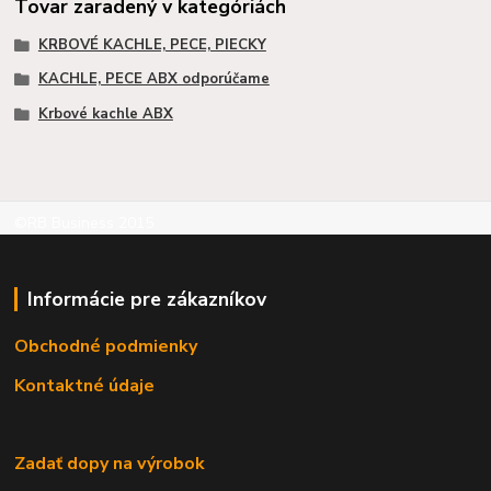
Tovar zaradený v kategóriách
KRBOVÉ KACHLE, PECE, PIECKY
KACHLE, PECE ABX odporúčame
Krbové kachle ABX
©RB Business 2015
Informácie pre zákazníkov
Obchodné podmienky
Kontaktné údaje
Zadať dopy na výrobok