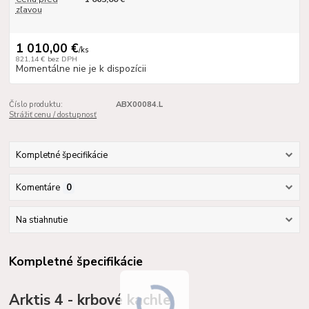
zľavou
1 010,00 €
/
ks
821,14 €
bez DPH
Momentálne nie je k dispozícii
Číslo produktu:
ABX00084.L
Strážiť cenu / dostupnosť
Kompletné špecifikácie
Komentáre
0
Na stiahnutie
Kompletné špecifikácie
Arktis 4 - krbové kachle,