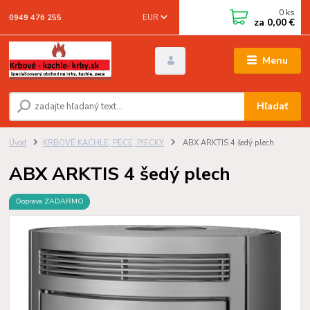
0
ks
EUR
0949 476 255
za
0,00 €
Menu
Hľadať
Úvod
KRBOVÉ KACHLE, PECE, PIECKY
ABX ARKTIS 4 šedý plech
ABX ARKTIS 4 šedý plech
Doprava ZADARMO