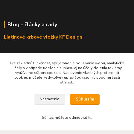
Blog - články a rady
Liatinové krbové vložky KF Design
Pre základnú funkčnosť, spríjemnenie používania webu, analytické
účely a v prípade udelenia súhlasu aj na účely cielenia reklamy
Odporúčáme - tipy na výrobky
využívame súbory cookies. Nastavenie vlastných preferencií
cookies môžete kedykoľvek upraviť odkazom v spodnej časti
Haas+Sohn - kachle a krby
stránok.
Súhlasím
Nastavenia
Súhlas môžete odmietnuť
tu
.