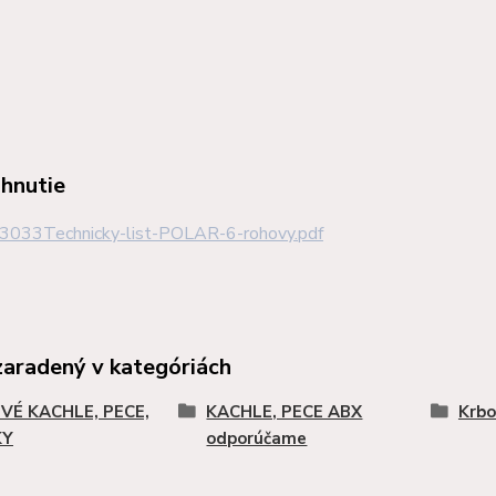
ahnutie
3033Technicky-list-POLAR-6-rohovy.pdf
zaradený v kategóriách
VÉ KACHLE, PECE,
KACHLE, PECE ABX
Krbo
KY
odporúčame