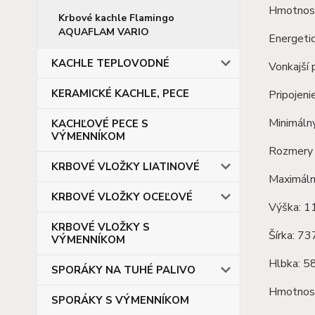
Hmotnostn
Krbové kachle Flamingo
AQUAFLAM VARIO
Energetic
KACHLE TEPLOVODNÉ
Vonkajší
KERAMICKÉ KACHLE, PECE
Pripojen
Minimáln
KACHĽOVÉ PECE S
VÝMENNÍKOM
Rozmery 
KRBOVÉ VLOŽKY LIATINOVÉ
Maximáln
KRBOVÉ VLOŽKY OCEĽOVÉ
Výška: 
KRBOVÉ VLOŽKY S
Šírka: 7
VÝMENNÍKOM
Hlbka: 
SPORÁKY NA TUHÉ PALIVO
Hmotnosť
SPORÁKY S VÝMENNÍKOM