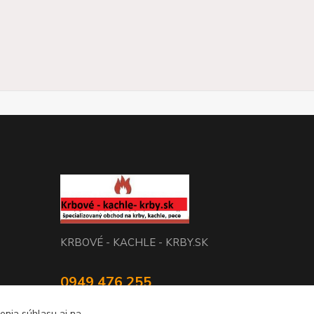
KRBOVÉ - KACHLE - KRBY.SK
0949 476 255
08:00 - 17.00
enia súhlasu aj na