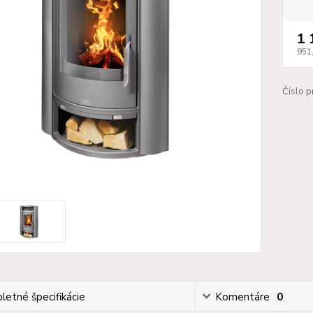
1 
951
Číslo p
etné špecifikácie
Komentáre
0