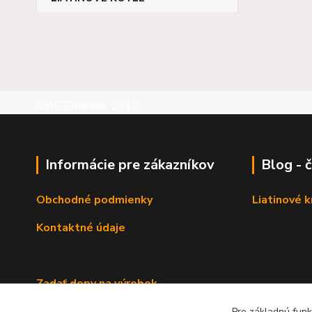
©RB Business 2015
Informácie pre zákazníkov
Blog - 
Obchodné podmienky
Liatinové 
Kontaktné údaje
Zadať dopy na výrobok
Pre základnú funk