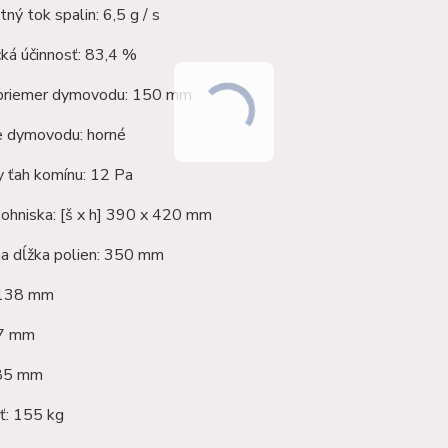
ý tok spalin: 6,5 g / s
ká účinnosť: 83,4 %
 priemer dymovodu: 150 mm
ie dymovodu: horné
y ťah komínu: 12 Pa
ohniska: [š x h] 390 x 420 mm
a dĺžka polien: 350 mm
1138 mm
37 mm
585 mm
: 155 kg