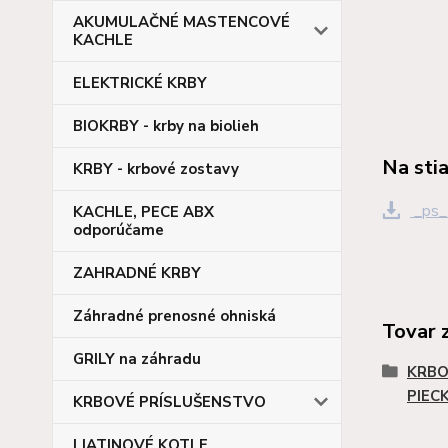
AKUMULAČNÉ MASTENCOVÉ
KACHLE
ELEKTRICKÉ KRBY
BIOKRBY - krby na biolieh
Na sti
KRBY - krbové zostavy
_ps_
KACHLE, PECE ABX
odporúčame
ZAHRADNÉ KRBY
Záhradné prenosné ohniská
Tovar 
GRILY na záhradu
KRBO
PIEC
KRBOVÉ PRÍSLUŠENSTVO
LIATINOVÉ KOTLE