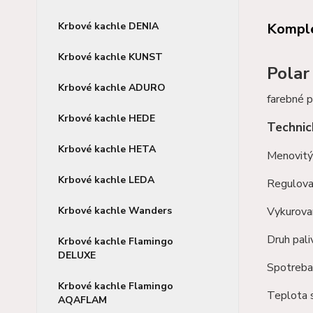
Komple
Krbové kachle DENIA
Krbové kachle KUNST
Polar
Krbové kachle ADURO
farebné p
Krbové kachle HEDE
Technic
Krbové kachle HETA
Menovitý
Krbové kachle LEDA
Regulova
Vykurova
Krbové kachle Wanders
Druh pali
Krbové kachle Flamingo
DELUXE
Spotreba 
Krbové kachle Flamingo
Teplota s
AQAFLAM