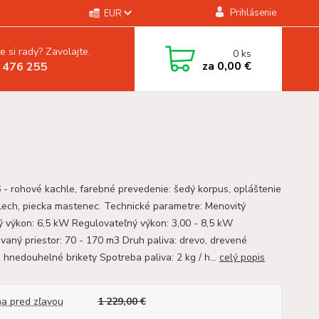
Prihlásenie
EUR
e si rady? Zavolajte.
0
ks
za
0,00 €
 476 255
6 - rohové kachle, farebné prevedenie: šedý korpus, opláštenie
lech, piecka mastenec. Technické parametre: Menovitý
ý výkon: 6,5 kW Regulovateľný výkon: 3,00 - 8,5 kW
vaný priestor: 70 - 170 m3 Druh paliva: drevo, drevené
, hnedouhelné brikety Spotreba paliva: 2 kg / h...
celý popis
a pred zľavou
1 229,00 €