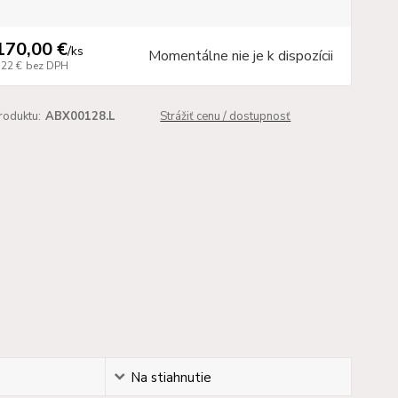
170,00 €
/
ks
Momentálne nie je k dispozícii
,22 €
bez DPH
roduktu:
ABX00128.L
Strážiť cenu / dostupnosť
Na stiahnutie