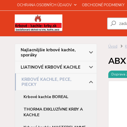
OCHRANA OSOBNÝCH ÚDAJOV
OBCHODNÉ PODMIENKY
Úvod
Najlacnějšie krbové kachle,
sporáky
ABX 
LIATINOVÉ KRBOVÉ KACHLE
Doprava
KRBOVÉ KACHLE, PECE,
PIECKY
Krbové kachle BOREAL
THORMA EXKLUZÍVNE KRBY A
KACHLE