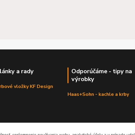
články a rady
Odporúčáme - tipy na
výrobky
krbové vložky KF Design
Haas+Sohn - kachle a krby
čnosť, spríjemnenie používania webu, analytické účely a v prípade udel