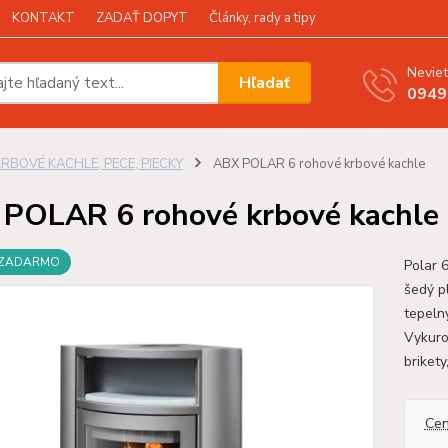
KONTAKT
ZADAŤ DOPYT
Články, rady a tipy
Neviet
Hľadať
0949
KRBOVÉ KACHLE, PECE, PIECKY
ABX POLAR 6 rohové krbové kachle
POLAR 6 rohové krbové kachle
 ZADARMO
Polar 
šedý p
tepeln
Vykuro
brikety
Cen