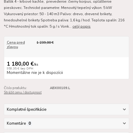
Baltik 4 - krbové kachle, prevedenie: čierny korpus, opláštenie
pieskovec. Technické parametre: Menovitý tepelný výkon: 5 kW
Vykurovaný priestor: 50 - 140 m3 Palivo: drevo, drevené brikety,
hnedouhelné brikety Spotreba paliva: 1,6 kg / hod. Teplota spalín: 216
°C Hmotnostný tok spalín: 5 g / s Vonk...
celý popis
Cena pred
1 239,00 €
zľavou
1 180,00 €
/
ks
959,35 €
bez DPH
Momentálne nie je k dispozícii
Číslo produktu:
ABX00109.L
Strážiť cenu / dostupnosť
Kompletné špecifikácie
Komentáre
0