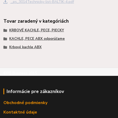
_ps_3014Technicky-list-BALTIK-4.pdf
Tovar zaradený v kategóriách
KRBOVÉ KACHLE, PECE, PIECKY
KACHLE, PECE ABX odporúčame
Krbové kachle ABX
©RB Business 2015
Informácie pre zákazníkov
Obchodné podmienky
Kontaktné údaje