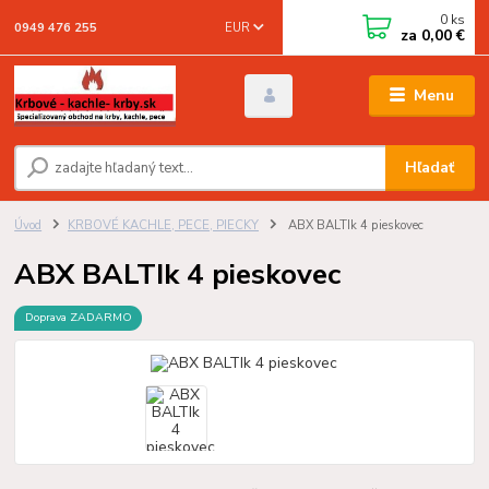
0
ks
EUR
0949 476 255
za
0,00 €
Menu
Hľadať
Úvod
KRBOVÉ KACHLE, PECE, PIECKY
ABX BALTIk 4 pieskovec
ABX BALTIk 4 pieskovec
Doprava ZADARMO