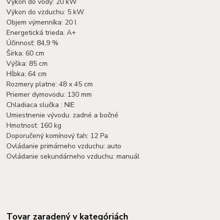
Výkon do vody: 20 kW
Výkon do vzduchu: 5 kW
Objem výmenníka: 20 l
Energetická trieda: A+
Účinnosť: 84,9 %
Šírka: 60 cm
Výška: 85 cm
Hĺbka: 64 cm
Rozmery platne: 48 x 45 cm
Priemer dymovodu: 130 mm
Chladiaca slučka : NIE
Umiestnenie vývodu: zadné a bočné
Hmotnosť: 160 kg
Doporučený komínový ťah: 12 Pa
Ovládanie primárneho vzduchu: auto
Ovládanie sekundárneho vzduchu: manuál
Tovar zaradený v kategóriách