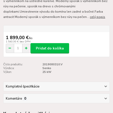
s výmenníkom na ústredné kúrenie. Moderný sporák s výmenníkom bez
rúry na pečenie, sporák na drevo s chrómovanými
doplnkami.Umiestnenie vývodu do komína len zadné a bočné.Farba
antracit Moderný sporák s výmenníkom bez rúry na pečen...
celý popis
1 899,00 €
/
ks
1 543,90 €
bez DPH
Pridať do košíka
Číslo produktu:
2019080310.V
Výrobca:
Senko
Výkon:
25 kW
Kompletné špecifikácie
Komentáre
0