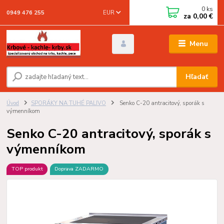
0
ks
EUR
0949 476 255
za
0,00 €
Menu
Hľadať
Úvod
SPORÁKY NA TUHÉ PALIVO
Senko C-20 antracitový, sporák s
výmenníkom
Senko C-20 antracitový, sporák s
výmenníkom
TOP produkt
Doprava ZADARMO