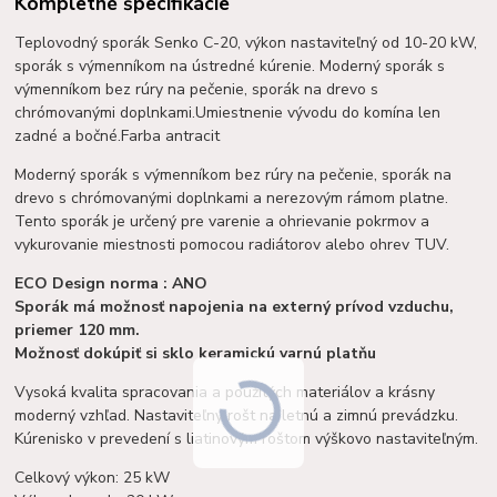
Kompletné špecifikácie
Teplovodný sporák Senko C-20, výkon nastaviteľný od 10-20 kW,
sporák s výmenníkom na ústredné kúrenie. Moderný sporák s
výmenníkom bez rúry na pečenie, sporák na drevo s
chrómovanými doplnkami.Umiestnenie vývodu do komína len
zadné a bočné.Farba antracit
Moderný sporák s výmenníkom bez rúry na pečenie, sporák na
drevo s chrómovanými doplnkami a nerezovým rámom platne.
Tento sporák je určený pre varenie a ohrievanie pokrmov a
vykurovanie miestnosti pomocou radiátorov alebo ohrev TUV.
ECO Design norma : ANO
Sporák má možnosť napojenia na externý prívod vzduchu,
priemer 120 mm.
Možnosť dokúpiť si sklo keramickú varnú platňu
Vysoká kvalita spracovania a použitých materiálov a krásny
moderný vzhľad. Nastaviteľný rošt na letnú a zimnú prevádzku.
Kúrenisko v prevedení s liatinovým roštom výškovo nastaviteľným.
Celkový výkon: 25 kW