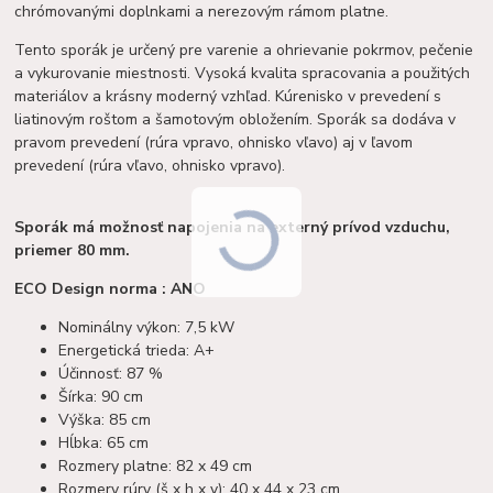
chrómovanými doplnkami a nerezovým rámom platne.
Tento sporák je určený pre varenie a ohrievanie pokrmov, pečenie
a vykurovanie miestnosti. Vysoká kvalita spracovania a použitých
materiálov a krásny moderný vzhľad. Kúrenisko v prevedení s
liatinovým roštom a šamotovým obložením. Sporák sa dodáva v
pravom prevedení (rúra vpravo, ohnisko vľavo) aj v ľavom
prevedení (rúra vľavo, ohnisko vpravo).
Sporák má možnosť napojenia na externý prívod vzduchu,
priemer 80 mm.
ECO Design norma : ANO
Nominálny výkon: 7,5 kW
Energetická trieda: A+
Účinnosť: 87 %
Šírka: 90 cm
Výška: 85 cm
Hĺbka: 65 cm
Rozmery platne: 82 x 49 cm
Rozmery rúry (š x h x v): 40 x 44 x 23 cm