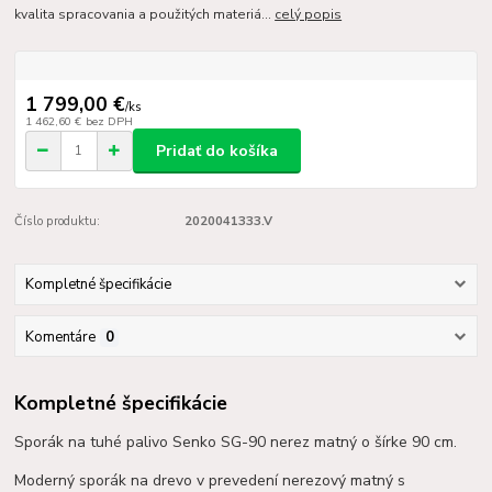
kvalita spracovania a použitých materiá...
celý popis
1 799,00 €
/
ks
1 462,60 €
bez DPH
Pridať do košíka
Číslo produktu:
2020041333.V
Kompletné špecifikácie
Komentáre
0
Kompletné špecifikácie
Sporák na tuhé palivo Senko SG-90 nerez matný o šírke 90 cm.
Moderný sporák na drevo v prevedení nerezový matný s