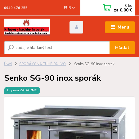
0
ks
EUR
0949 476 255
za
0,00 €
Menu
Hľadať
Úvod
SPORÁKY NA TUHÉ PALIVO
Senko SG-90 inox sporák
Senko SG-90 inox sporák
Doprava ZADARMO