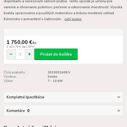
doplnkami a nerezovým rámom platne. Tento sporák je určený pre
varenie a ohrievanie pokrmov, pečenie a vykurovanie miestnosti. Vysoká
kvalita spracovania a použitých materiálov a krásny moderný vzhľad.
Kúrenisko v prevedení s liatinovým...
celý popis
1 750,00 €
/
ks
1 422,76 €
bez DPH
Pridať do košíka
Číslo produktu:
2019032408.V
Výrobca:
Senko
Výkon:
7 - 10 kW
Kompletné špecifikácie
Komentáre
0