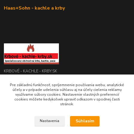
Haas+Sohn - kachle a krby
KRBOVÉ - KACHLE - KRBY.SK
0949 476 255
Pre základnú funkčnosť, spríjemnenie používania webu, analytické
účely a v prípade udelenia súhlasu aj na účely cielenia reklamy
08:00 - 17.00
využívame súbory cookies. Nastavenie vlastných preferencií
cookies môžete kedykoľvek upraviť odkazom v spodnej časti
rbobchodsk@gmail.com
stránok.
Súhlasím
Nastavenia