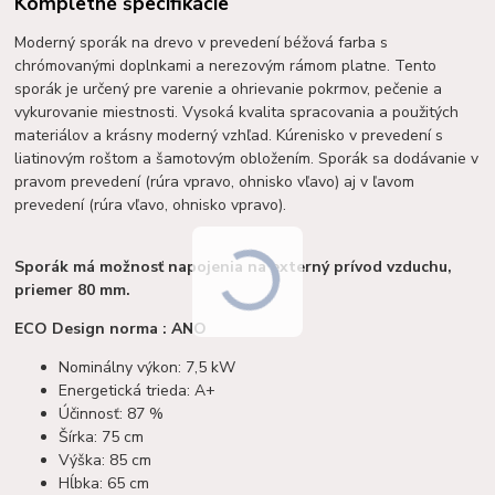
Kompletné špecifikácie
Moderný sporák na drevo v prevedení béžová farba s
chrómovanými doplnkami a nerezovým rámom platne. Tento
sporák je určený pre varenie a ohrievanie pokrmov, pečenie a
vykurovanie miestnosti. Vysoká kvalita spracovania a použitých
materiálov a krásny moderný vzhľad. Kúrenisko v prevedení s
liatinovým roštom a šamotovým obložením. Sporák sa dodávanie v
pravom prevedení (rúra vpravo, ohnisko vľavo) aj v ľavom
prevedení (rúra vľavo, ohnisko vpravo).
Sporák má možnosť napojenia na externý prívod vzduchu,
priemer 80 mm.
ECO Design norma : ANO
Nominálny výkon: 7,5 kW
Energetická trieda: A+
Účinnosť: 87 %
Šírka: 75 cm
Výška: 85 cm
Hĺbka: 65 cm