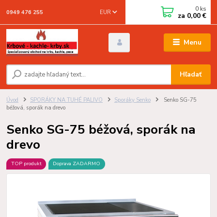
0
ks
EUR
0949 476 255
za
0,00 €
Menu
Hľadať
Úvod
SPORÁKY NA TUHÉ PALIVO
Sporáky Senko
Senko SG-75
béžová, sporák na drevo
Senko SG-75 béžová, sporák na
drevo
TOP produkt
Doprava ZADARMO