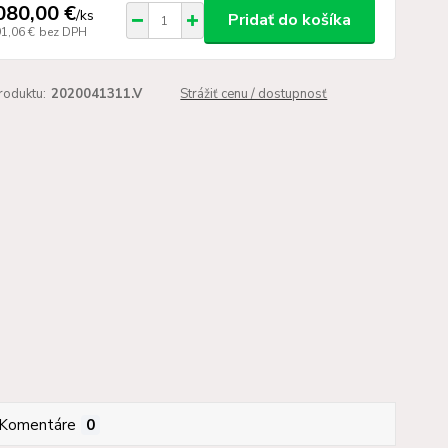
080,00 €
/
ks
Pridať do košíka
91,06 €
bez DPH
roduktu:
2020041311.V
Strážiť cenu / dostupnosť
Komentáre
0