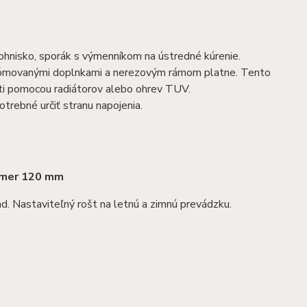
hnisko, sporák s výmenníkom na ústredné kúrenie.
hrómovanými doplnkami a nerezovým rámom platne. Tento
sti pomocou radiátorov alebo ohrev TUV.
trebné určiť stranu napojenia.
iemer 120 mm
d. Nastaviteľný rošt na letnú a zimnú prevádzku.