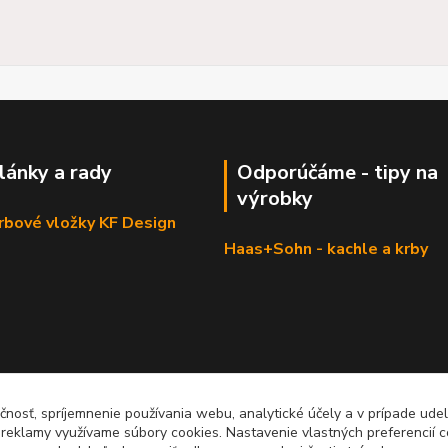
články a rady
Odporúčáme - tipy na
výrobky
krbové vložky KF Design
Haas+Sohn - kachle a krby
čnosť, spríjemnenie používania webu, analytické účely a v prípade udel
a reklamy využívame súbory cookies. Nastavenie vlastných preferencií 