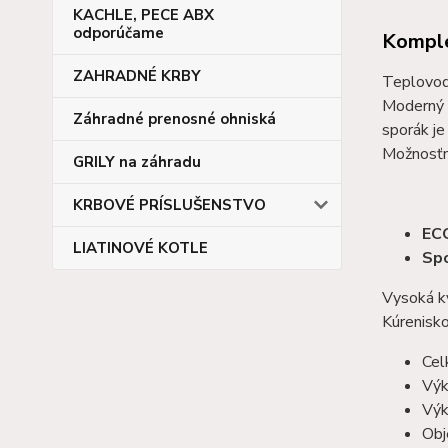
KACHLE, PECE ABX
odporúčame
Komple
ZAHRADNÉ KRBY
Teplovod
Moderný 
Záhradné prenosné ohniská
sporák je
Možnosťna
GRILY na záhradu
KRBOVÉ PRÍSLUŠENSTVO
EC
LIATINOVÉ KOTLE
Spo
Vysoká kv
Kúrenisko
Cel
Výk
Výk
Obj