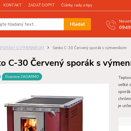
KONTAKT
ZADAŤ DOPYT
Články, rady a tipy
Neviet
Hľadať
0949
SPORÁKY S VÝMENNÍKOM
Senko C-30 Červený sporák s výmenníkom
o C-30 Červený sporák s výme
Doprava ZADARMO
Teplov
veľké 
sporák
chrómo
je urč