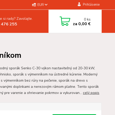
Prihlásenie
EUR
e si rady? Zavolajte.
0
ks
za
0,00 €
 476 255
nníkom
odný sporák Senko C-30 výkon nastaviteľný od 20-30 kW,
ohnisko, sporák s výmenníkom na ústredné kúrenie. Moderný
 s výmenníkom bez rúry na pečenie, sporák na drevo s
vanými doplnkami a nerezovým rámom platne. Tento sporák
ený pre varenie a ohrievanie pokrmov a vykurovan...
celý popis