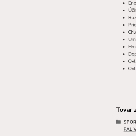
Ene
Úči
Roz
Pri
Chl
Umi
Hmo
Dop
Ovl
Ovl
Tovar 
SPOR
PALI