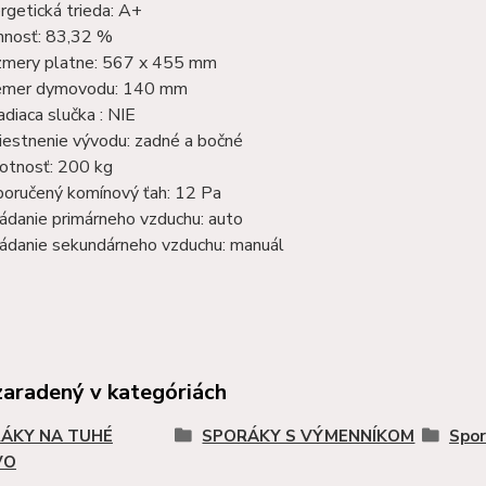
rgetická trieda: A+
nnosť: 83,32 %
mery platne: 567 x 455 mm
emer dymovodu: 140 mm
adiaca slučka : NIE
estnenie vývodu: zadné a bočné
tnosť: 200 kg
oručený komínový ťah: 12 Pa
ádanie primárneho vzduchu: auto
ádanie sekundárneho vzduchu: manuál
zaradený v kategóriách
ÁKY NA TUHÉ
SPORÁKY S VÝMENNÍKOM
Spor
VO