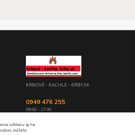
KRBOVÉ - KACHLE - KRBY.SK
0949 476 255
08:00 - 17.00
rbobchodsk@gmail.com
enia súhlasu aj na
cookies môžete