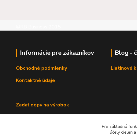
©RB Business 2015
Informácie pre zákazníkov
Blog - 
Obchodné podmienky
Liatinové 
Kontaktné údaje
Zadať dopy na výrobok
Pre základnú funk
účely cieleni