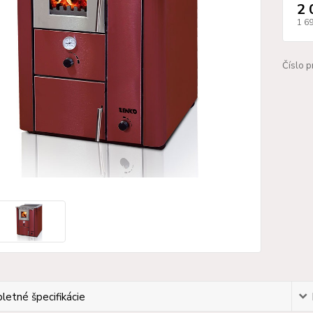
2 
1 6
Číslo p
etné špecifikácie