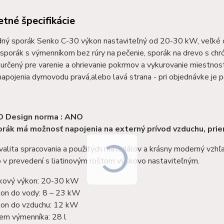
tné špecifikácie
ný sporák Senko C-30 výkon nastaviteľný od 20-30 kW, veľké o
sporák s výmenníkom bez rúry na pečenie, sporák na drevo s c
 určený pre varenie a ohrievanie pokrmov a vykurovanie miestno
pojenia dymovodu pravá,alebo lavá strana - pri objednávke je po
O Design norma : ANO
rák má možnosť napojenia na externý prívod vzduchu, pr
alita spracovania a použitých materiálov a krásny moderný vzhľa
 v prevedení s liatinovým roštom výškovo nastaviteľným.
kový výkon: 20-30 kW
on do vody: 8 – 23 kW
on do vzduchu: 12 kW
em výmenníka: 28 l