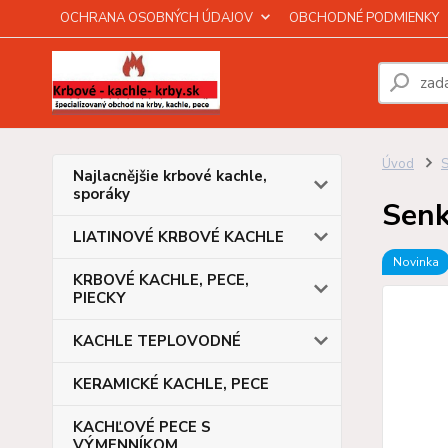
OCHRANA OSOBNÝCH ÚDAJOV
OBCHODNÉ PODMIENKY
Úvod
Najlacnějšie krbové kachle,
sporáky
Senk
LIATINOVÉ KRBOVÉ KACHLE
Novinka
KRBOVÉ KACHLE, PECE,
PIECKY
KACHLE TEPLOVODNÉ
KERAMICKÉ KACHLE, PECE
KACHĽOVÉ PECE S
VÝMENNÍKOM