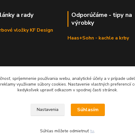
články a rady
Odporúčáme - tipy na
výrobky
krbové vložky KF Design
Haas+Sohn - kachle a krby
čnosť, spríjemnenie používania webu, analytické účely a v prípade udel
a reklamy využívame súbory cookies. Nastavenie vlastných preferencií 
kedykoľvek upraviť odkazom v spodnej časti stránok.
Súhlasím
Nastavenia
Súhlas môžete odmietnuť
tu
.