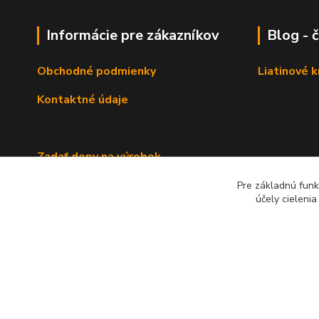
Informácie pre zákazníkov
Blog - 
Obchodné podmienky
Liatinové 
Kontaktné údaje
Zadať dopy na výrobok
Pre základnú funk
účely cieleni
2022 RB Business Slovakia, s. r. o.