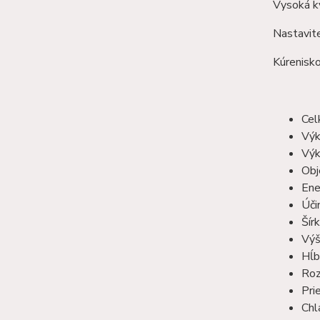
Vysoká kv
Nastavite
Kúrenisko
Cel
Výk
Výk
Obj
Ene
Úči
Šír
Výš
Hĺb
Roz
Pri
Chl