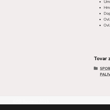
Umi
Hmo
Dop
Ovl
Ovl
Tovar 
SPOR
PALI
©RB Business 2015