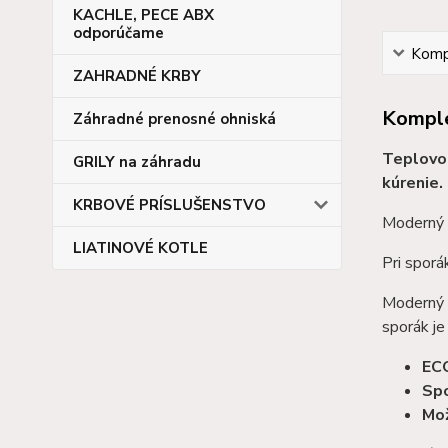
KACHLE, PECE ABX
odporúčame
Kompl
ZAHRADNÉ KRBY
Komple
Záhradné prenosné ohniská
Teplovo
GRILY na záhradu
kúrenie.
KRBOVÉ PRÍSLUŠENSTVO
Moderný 
LIATINOVÉ KOTLE
Pri sporá
Moderný 
sporák je
EC
Spo
Mož