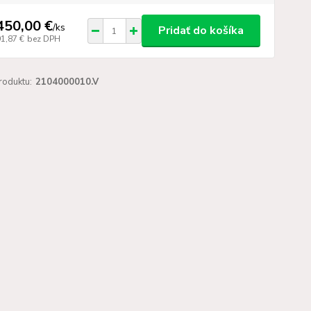
450,00 €
/
ks
Pridať do košíka
91,87 €
bez DPH
roduktu:
2104000010.V