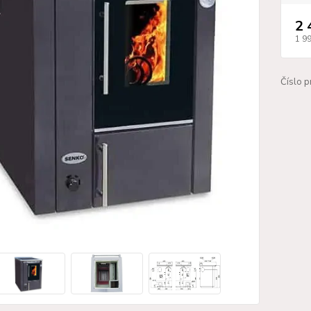
2 
1 9
Číslo p