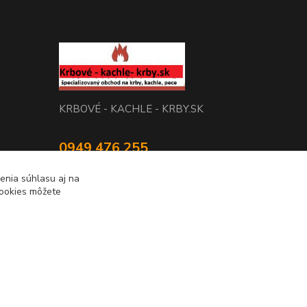
KRBOVÉ - KACHLE - KRBY.SK
0949 476 255
08:00 - 17.00
enia súhlasu aj na
cookies môžete
rbobchodsk@gmail.com