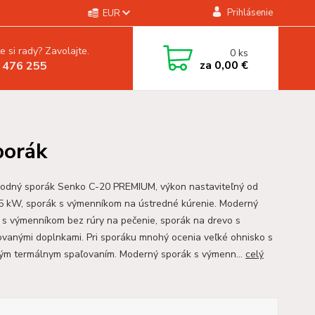
Prihlásenie
EUR
e si rady? Zavolajte.
0
ks
za
0,00 €
 476 255
porák
odný sporák Senko C-20 PREMIUM, výkon nastaviteľný od
5 kW, sporák s výmenníkom na ústredné kúrenie. Moderný
 s výmenníkom bez rúry na pečenie, sporák na drevo s
vanými doplnkami. Pri sporáku mnohý ocenia veľké ohnisko s
ným termálnym spaľovaním. Moderný sporák s výmenn...
celý