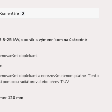
Komentáre
0
5,8-25 kW, sporák s výmenníkom na ústredné
rómovanými doplnkami.
m.
hrómovanými doplnkami a nerezovým rámom platne. Tento
sti pomocou radiátorov alebo ohrev TUV.
iemer 120 mm