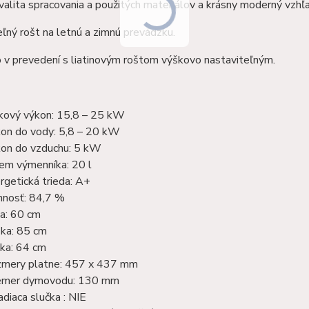
alita spracovania a použitých materiálov a krásny moderný vzhľa
ľný rošt na letnú a zimnú prevádzku.
 v prevedení s liatinovým roštom výškovo nastaviteľným.
kový výkon: 15,8 – 25 kW
on do vody: 5,8 – 20 kW
on do vzduchu: 5 kW
em výmenníka: 20 l
rgetická trieda: A+
nnosť: 84,7 %
ka: 60 cm
ka: 85 cm
ka: 64 cm
mery platne: 457 x 437 mm
emer dymovodu: 130 mm
adiaca slučka : NIE