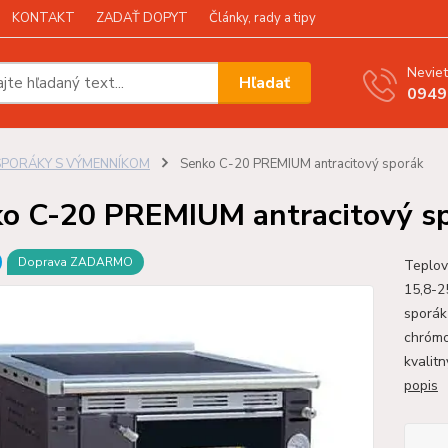
KONTAKT
ZADAŤ DOPYT
Články, rady a tipy
Neviet
Hľadať
0949
SPORÁKY S VÝMENNÍKOM
Senko C-20 PREMIUM antracitový sporák
o C-20 PREMIUM antracitový s
Doprava ZADARMO
Teplov
15,8-2
sporák
chrómo
kvalit
popis