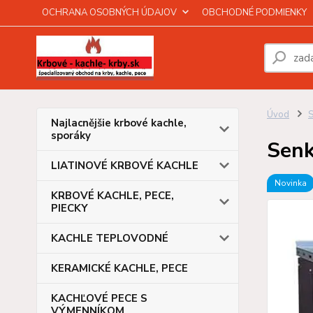
OCHRANA OSOBNÝCH ÚDAJOV
OBCHODNÉ PODMIENKY
Úvod
Najlacnějšie krbové kachle,
sporáky
Senk
LIATINOVÉ KRBOVÉ KACHLE
Novinka
KRBOVÉ KACHLE, PECE,
PIECKY
KACHLE TEPLOVODNÉ
KERAMICKÉ KACHLE, PECE
KACHĽOVÉ PECE S
VÝMENNÍKOM