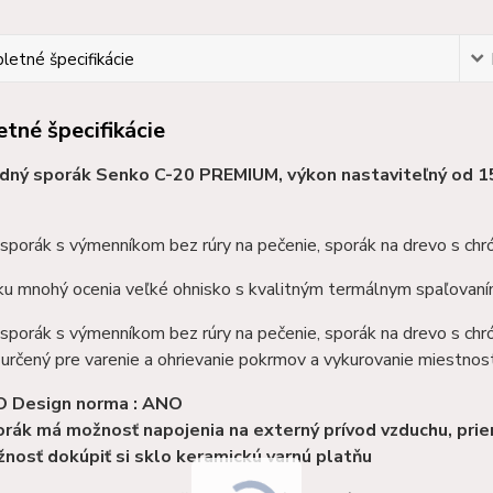
etné špecifikácie
tné špecifikácie
dný sporák Senko C-20 PREMIUM, výkon nastaviteľný od 1
sporák s výmenníkom bez rúry na pečenie, sporák na drevo s ch
ku mnohý ocenia veľké ohnisko s kvalitným termálnym spaľovaní
sporák s výmenníkom bez rúry na pečenie, sporák na drevo s c
 určený pre varenie a ohrievanie pokrmov a vykurovanie miestno
O Design norma : ANO
rák má možnosť napojenia na externý prívod vzduchu, pr
nosť dokúpiť si sklo keramickú varnú platňu