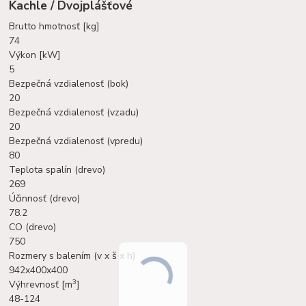
Kachle / Dvojplášťové
Brutto hmotnosť [kg]
74
Výkon [kW]
5
Bezpečná vzdialenosť (bok)
20
Bezpečná vzdialenosť (vzadu)
20
Bezpečná vzdialenosť (vpredu)
80
Teplota spalín (drevo)
269
Účinnosť (drevo)
78.2
CO (drevo)
750
Rozmery s balením (v x š x h)
942x400x400
3
Výhrevnosť [m
]
48-124