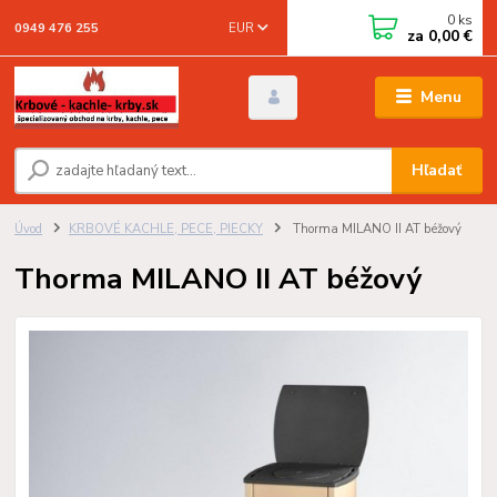
0
ks
EUR
0949 476 255
za
0,00 €
Menu
Hľadať
Úvod
KRBOVÉ KACHLE, PECE, PIECKY
Thorma MILANO II AT béžový
Thorma MILANO II AT béžový