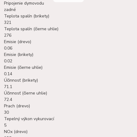
Pripojenie dymovodu
zadné
Teplota spalín (brikety)
321
Teplota spalín (čierne uhlie)
276
Emisie (drevo)
0.06
Emisie (brikety)
0.02
Emisie (čierne uhlie)
0.14
Účinnosť (brikety)
71.1
Účinnosť (čierne uhlie)
72.4
Prach (drevo)
30
Tepelný výkon vykurovací
5
NOx (drevo)