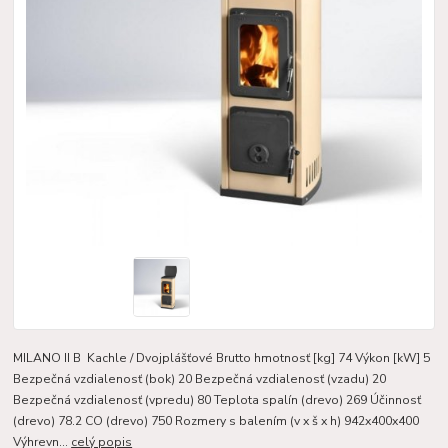
MILANO II B Kachle / Dvojplášťové Brutto hmotnosť [kg] 74 Výkon [kW] 5
Bezpečná vzdialenosť (bok) 20 Bezpečná vzdialenosť (vzadu) 20
Bezpečná vzdialenosť (vpredu) 80 Teplota spalín (drevo) 269 Účinnosť
(drevo) 78.2 CO (drevo) 750 Rozmery s balením (v x š x h) 942x400x400
Výhrevn...
celý popis