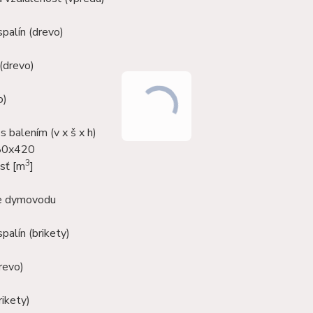
palín (drevo)
(drevo)
o)
 balením (v x š x h)
80x420
3
sť [m
]
ie dymovodu
palín (brikety)
revo)
rikety)