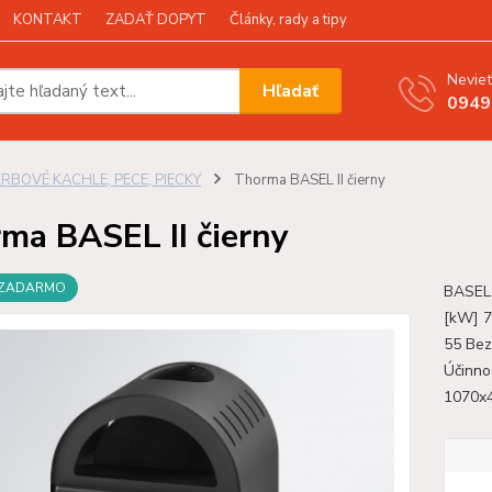
KONTAKT
ZADAŤ DOPYT
Články, rady a tipy
Neviet
Hľadať
0949
KRBOVÉ KACHLE, PECE, PIECKY
Thorma BASEL II čierny
ma BASEL II čierny
 ZADARMO
BASEL 
[kW] 7
55 Bez
Účinno
1070x4