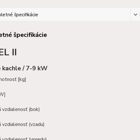
etné špecifikácie
tné špecifikácie
L II
 kachle / 7-9 kW
motnosť [kg]
kW]
 vzdialenosť (bok)
 vzdialenosť (vzadu)
 vzdialenosť (vpredu)