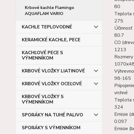
80
Krbové kachle Flamingo
Teplota s
AQUAFLAM VARIO
275
KACHLE TEPLOVODNÉ
Účinnosť 
80.7
KERAMICKÉ KACHLE, PECE
CO (drev
1213
KACHĽOVÉ PECE S
Rozmery s
VÝMENNÍKOM
1070x4
KRBOVÉ VLOŽKY LIATINOVÉ
Výhrevno
98-165
KRBOVÉ VLOŽKY OCEĽOVÉ
Pripojen
vrchné
KRBOVÉ VLOŽKY S
Teplota s
VÝMENNÍKOM
324
Emisie (d
SPORÁKY NA TUHÉ PALIVO
0.097
SPORÁKY S VÝMENNÍKOM
Emisie (b