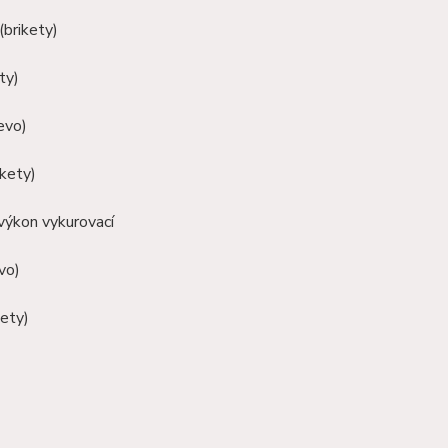
(brikety)
ty)
evo)
ikety)
výkon vykurovací
vo)
ety)