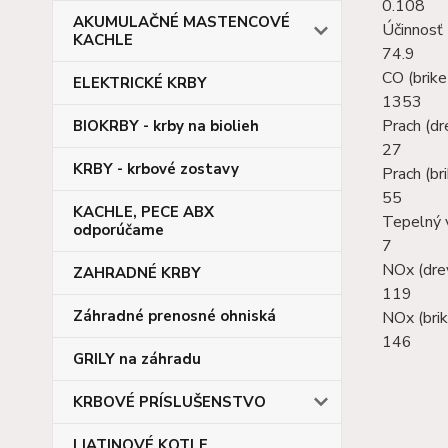
0.108
AKUMULAČNÉ MASTENCOVÉ
Účinnosť 
KACHLE
74.9
CO (brike
ELEKTRICKÉ KRBY
1353
Prach (dr
BIOKRBY - krby na biolieh
27
KRBY - krbové zostavy
Prach (br
55
KACHLE, PECE ABX
Tepelný 
odporúčame
7
NOx (dre
ZAHRADNÉ KRBY
119
Záhradné prenosné ohniská
NOx (brik
146
GRILY na záhradu
KRBOVÉ PRÍSLUŠENSTVO
LIATINOVÉ KOTLE