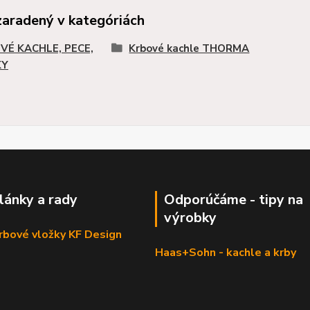
zaradený v kategóriách
VÉ KACHLE, PECE,
Krbové kachle THORMA
KY
články a rady
Odporúčáme - tipy na
výrobky
krbové vložky KF Design
Haas+Sohn - kachle a krby