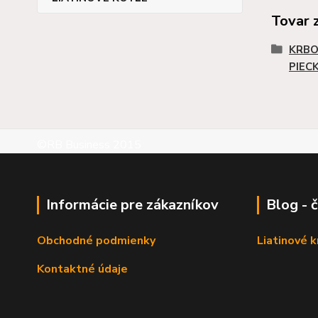
Tovar 
KRBO
PIEC
©RB Business 2015
Informácie pre zákazníkov
Blog - 
Obchodné podmienky
Liatinové 
Kontaktné údaje