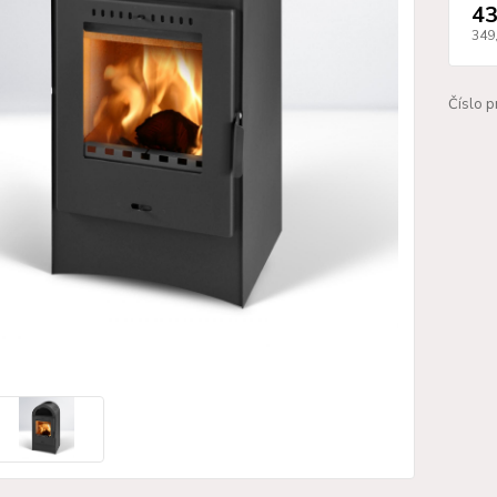
43
349
Číslo p