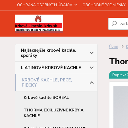
OCHRANA OSOBNÝCH ÚDAJOV
OBCHODNÉ PODMIENKY
Úvod
Najlacnějšie krbové kachle,
sporáky
Thor
LIATINOVÉ KRBOVÉ KACHLE
Doprava
KRBOVÉ KACHLE, PECE,
PIECKY
Krbové kachle BOREAL
THORMA EXKLUZÍVNE KRBY A
KACHLE