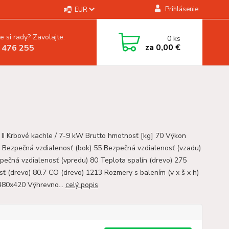
Prihlásenie
EUR
e si rady? Zavolajte.
0
ks
za
0,00 €
 476 255
II Krbové kachle / 7-9 kW Brutto hmotnosť [kg] 70 Výkon
 Bezpečná vzdialenosť (bok) 55 Bezpečná vzdialenosť (vzadu)
pečná vzdialenosť (vpredu) 80 Teplota spalín (drevo) 275
sť (drevo) 80.7 CO (drevo) 1213 Rozmery s balením (v x š x h)
80x420 Výhrevno...
celý popis