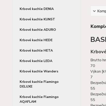
Krbové kachle DENIA
Kompl
Krbové kachle KUNST
Komple
Krbové kachle ADURO
BASE
Krbové kachle HEDE
Krbové kachle HETA
Krbové
Brutto h
Krbové kachle LEDA
70
Výkon [
Krbové kachle Wanders
7
Krbové kachle Flamingo
Bezpečná
DELUXE
55
Bezpečná
Krbové kachle Flamingo
55
AQAFLAM
Bezpečná