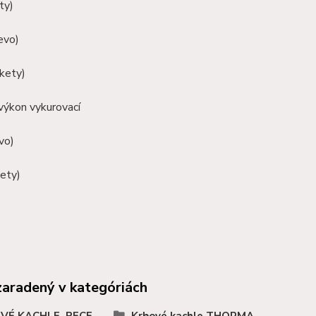
ty)
evo)
ikety)
výkon vykurovací
vo)
ety)
zaradený v kategóriách
VÉ KACHLE, PECE,
Krbové kachle THORMA