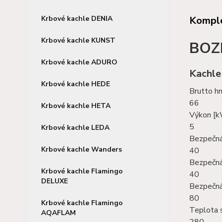
Komple
Krbové kachle DENIA
Krbové kachle KUNST
BOZ
Krbové kachle ADURO
Kachle
Krbové kachle HEDE
Brutto h
66
Krbové kachle HETA
Výkon [
5
Krbové kachle LEDA
Bezpečná
Krbové kachle Wanders
40
Bezpečná
Krbové kachle Flamingo
40
DELUXE
Bezpečná
80
Krbové kachle Flamingo
Teplota s
AQAFLAM
280