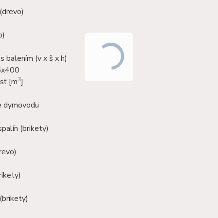
(drevo)
o)
 balením (v x š x h)
5x400
3
sť [m
]
ie dymovodu
palín (brikety)
revo)
rikety)
(brikety)