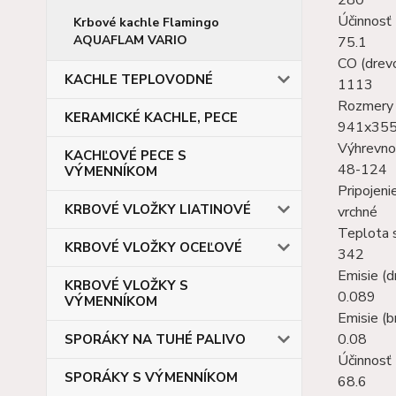
Účinnosť 
Krbové kachle Flamingo
AQUAFLAM VARIO
75.1
CO (drev
KACHLE TEPLOVODNÉ
1113
Rozmery s
KERAMICKÉ KACHLE, PECE
941x35
Výhrevno
KACHĽOVÉ PECE S
48-124
VÝMENNÍKOM
Pripojen
KRBOVÉ VLOŽKY LIATINOVÉ
vrchné
Teplota s
KRBOVÉ VLOŽKY OCEĽOVÉ
342
Emisie (d
KRBOVÉ VLOŽKY S
0.089
VÝMENNÍKOM
Emisie (b
0.08
SPORÁKY NA TUHÉ PALIVO
Účinnosť 
SPORÁKY S VÝMENNÍKOM
68.6