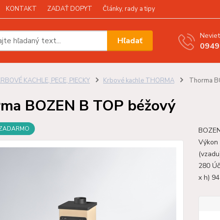
KONTAKT
ZADAŤ DOPYT
Články, rady a tipy
Neviet
Hľadať
0949
KRBOVÉ KACHLE, PECE, PIECKY
Krbové kachle THORMA
Thorma B
rma BOZEN B TOP béžový
 ZADARMO
BOZEN 
Výkon 
(vzadu
280 Úč
x h) 9