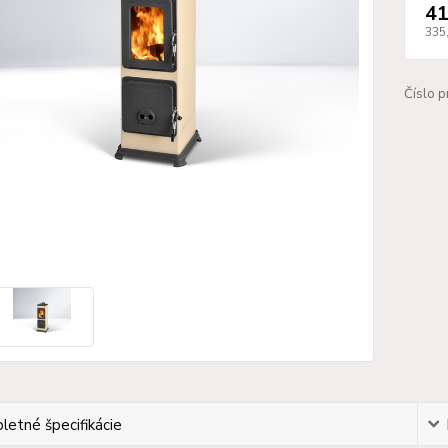
41
335
Číslo p
etné špecifikácie