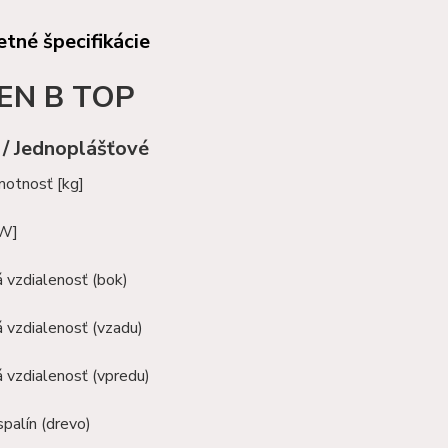
tné špecifikácie
EN B TOP
 / Jednoplášťové
motnosť [kg]
kW]
 vzdialenosť (bok)
 vzdialenosť (vzadu)
 vzdialenosť (vpredu)
palín (drevo)