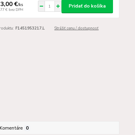
3,00 €
/
ks
Pridať do košíka
,77 €
bez DPH
roduktu:
F1451953217.L
Strážiť cenu / dostupnosť
Komentáre
0