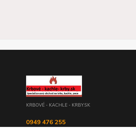
KRBOVÉ - KACHLE - KRBY.SK
0949 476 255
08:00 - 17.00