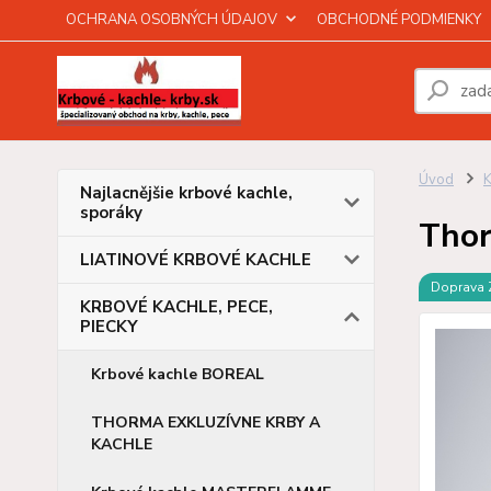
OCHRANA OSOBNÝCH ÚDAJOV
OBCHODNÉ PODMIENKY
Úvod
Najlacnějšie krbové kachle,
sporáky
Tho
LIATINOVÉ KRBOVÉ KACHLE
Doprava
KRBOVÉ KACHLE, PECE,
PIECKY
Krbové kachle BOREAL
THORMA EXKLUZÍVNE KRBY A
KACHLE