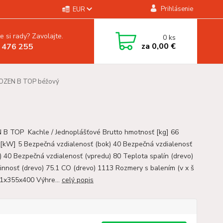
Prihlásenie
EUR
e si rady? Zavolajte.
0
ks
za
0,00 €
 476 255
OZEN B TOP béžový
B TOP Kachle / Jednoplášťové Brutto hmotnosť [kg] 66
[kW] 5 Bezpečná vzdialenosť (bok) 40 Bezpečná vzdialenosť
) 40 Bezpečná vzdialenosť (vpredu) 80 Teplota spalín (drevo)
innosť (drevo) 75.1 CO (drevo) 1113 Rozmery s balením (v x š
41x355x400 Výhre...
celý popis