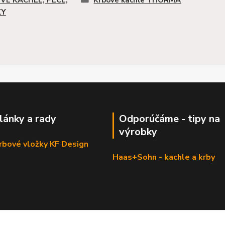
KY
články a rady
Odporúčáme - tipy na
výrobky
krbové vložky KF Design
Haas+Sohn - kachle a krby