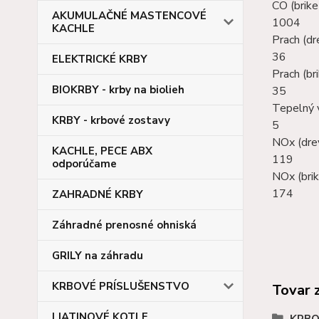
CO (brike
AKUMULAČNÉ MASTENCOVÉ
1004
KACHLE
Prach (dr
36
ELEKTRICKÉ KRBY
Prach (br
BIOKRBY - krby na biolieh
35
Tepelný 
KRBY - krbové zostavy
5
NOx (dre
KACHLE, PECE ABX
119
odporúčame
NOx (brik
174
ZAHRADNÉ KRBY
Záhradné prenosné ohniská
GRILY na záhradu
KRBOVÉ PRÍSLUŠENSTVO
Tovar 
LIATINOVÉ KOTLE
KRBO