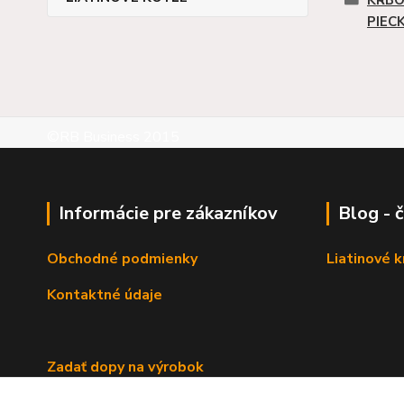
PIEC
©RB Business 2015
Informácie pre zákazníkov
Blog - 
Obchodné podmienky
Liatinové 
Kontaktné údaje
Zadať dopy na výrobok