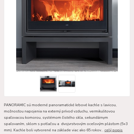
PANORAMIC sú moderné panoramatické krbové kachle s lavicou,
možnosťou napojenia na externý prívod vzduchu, vermikulitovou
spaľovacou komorou, systémom čistého skla, sekundárnym
spaľovaním, sklom s potlačou a dvojvrstvovým oceľovým plásťom (5+3
mm). Kachle boli vytvorené na základe viac ako 65 rokov...
celý popis