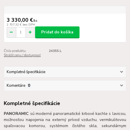
3 330,00 €
/
ks
2 707,32 €
bez DPH
Pridať do košíka
Číslo produktu:
24355.L
Strážiť cenu / dostupnosť
Kompletné špecifikácie
Komentáre
0
Kompletné špecifikácie
PANORAMIC
sú moderné panoramatické krbové kachle s lavicou,
možnosťou napojenia na externý prívod vzduchu, vermikulitovou
spaľovacou komorou, systémom čistého skla, sekundárnym