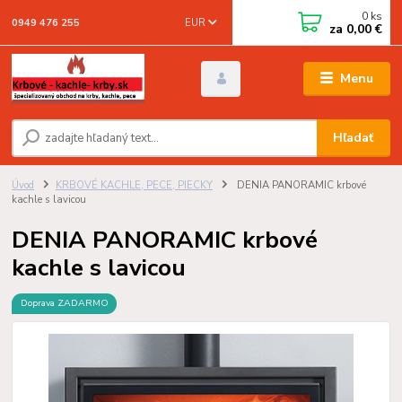
0
ks
EUR
0949 476 255
za
0,00 €
Menu
Hľadať
Úvod
KRBOVÉ KACHLE, PECE, PIECKY
DENIA PANORAMIC krbové
kachle s lavicou
DENIA PANORAMIC krbové
kachle s lavicou
Doprava ZADARMO