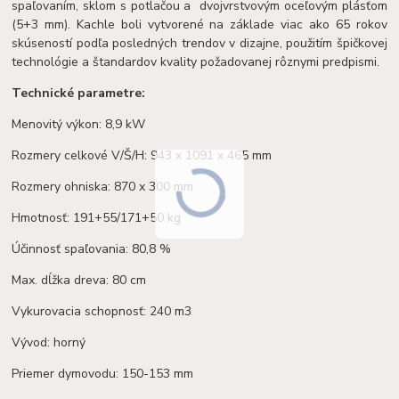
spaľovaním, sklom s potlačou a dvojvrstvovým oceľovým plásťom
(5+3 mm). Kachle boli vytvorené na základe viac ako 65 rokov
skúseností podľa posledných trendov v dizajne, použitím špičkovej
technológie a štandardov kvality požadovanej rôznymi predpismi.
Technické parametre:
Menovitý výkon: 8,9 kW
Rozmery celkové V/Š/H: 943 x 1091 x 465 mm
Rozmery ohniska: 870 x 300 mm
Hmotnosť: 191+55/171+50 kg
Účinnosť spaľovania: 80,8 %
Max. dĺžka dreva: 80 cm
Vykurovacia schopnosť: 240 m3
Vývod: horný
Priemer dymovodu: 150-153 mm