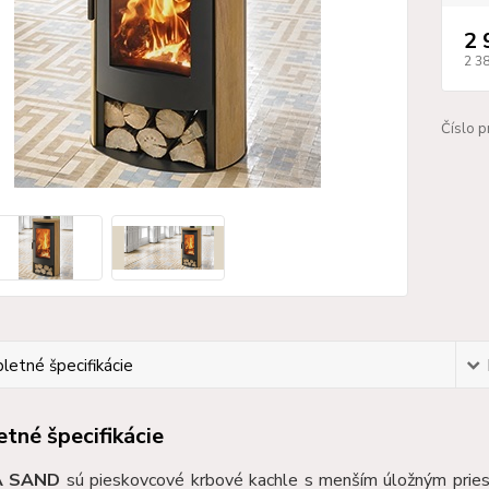
2 
2 3
Číslo p
etné špecifikácie
tné špecifikácie
A SAND
sú pieskovcové krbové kachle s menším úložným pries