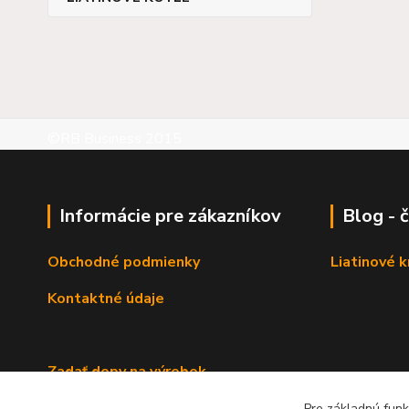
©RB Business 2015
Informácie pre zákazníkov
Blog - 
Obchodné podmienky
Liatinové 
Kontaktné údaje
Zadať dopy na výrobok
Pre základnú funk