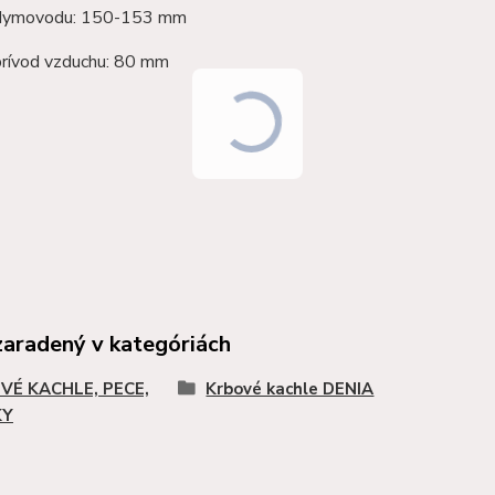
 dymovodu: 150-153 mm
prívod vzduchu: 80 mm
zaradený v kategóriách
VÉ KACHLE, PECE,
Krbové kachle DENIA
KY