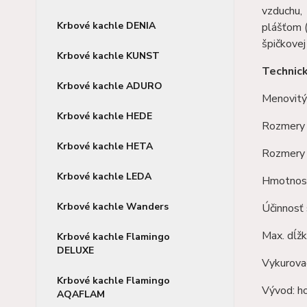
vzduchu,
Krbové kachle DENIA
plášťom (
špičkovej
Krbové kachle KUNST
Technic
Krbové kachle ADURO
Menovitý
Krbové kachle HEDE
Rozmery 
Krbové kachle HETA
Rozmery 
Krbové kachle LEDA
Hmotnosť
Krbové kachle Wanders
Účinnosť
Max. dĺžk
Krbové kachle Flamingo
DELUXE
Vykurova
Krbové kachle Flamingo
Vývod: h
AQAFLAM