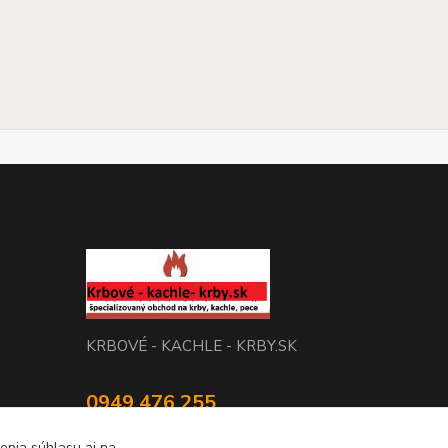
KRBOVÉ - KACHLE - KRBY.SK
0949 476 255
08:00 - 17.00
enia súhlasu aj na