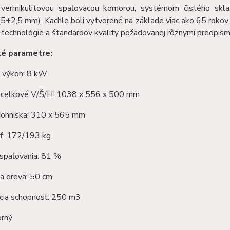
 vermikulitovou spaľovacou komorou, systémom čistého skl
5+2,5 mm). Kachle boli vytvorené na základe viac ako 65 rokov 
 technológie a štandardov kvality požadovanej rôznymi predpis
ké parametre:
 výkon: 8 kW
celkové V/Š/H: 1038 x 556 x 500 mm
ohniska: 310 x 565 mm
: 172/193 kg
 spaľovania: 81 %
a dreva: 50 cm
cia schopnosť: 250 m3
orný