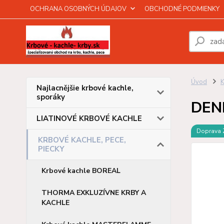
OCHRANA OSOBNÝCH ÚDAJOV
OBCHODNÉ PODMIENKY
Úvod
Najlacnějšie krbové kachle,
sporáky
DEN
LIATINOVÉ KRBOVÉ KACHLE
Doprava
KRBOVÉ KACHLE, PECE,
PIECKY
Krbové kachle BOREAL
THORMA EXKLUZÍVNE KRBY A
KACHLE