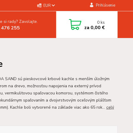
Prihlásenie
EUR
e si rady? Zavolajte.
0
ks
za
0,00 €
 476 255
e
 SAND sú pieskovcové krbové kachle s menším úložným
orom na drevo, možnosťou napojenia na externý prívod
u, vermikulitovou spaľovacou komorou, systémom čistého
sekundárnym spaľovaním a dvojvrstvovým oceľovým plášťom
 mm). Kachle boli vytvorené na základe viac ako 65 rok...
celý