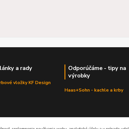
články a rady
Odporúčáme - tipy na
výrobky
krbové vložky KF Design
Haas+Sohn - kachle a krby
čnosť, spríjemnenie používania webu, analytické účely a v prípade udel