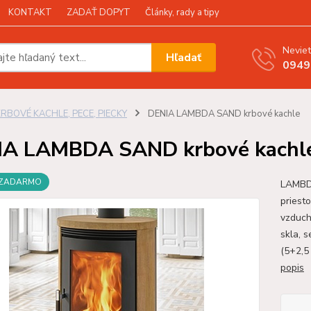
KONTAKT
ZADAŤ DOPYT
Články, rady a tipy
Neviet
Hľadať
0949
KRBOVÉ KACHLE, PECE, PIECKY
DENIA LAMBDA SAND krbové kachle
IA LAMBDA SAND krbové kachl
 ZADARMO
LAMBDA
priest
vzduch
skla, 
(5+2,5
popis