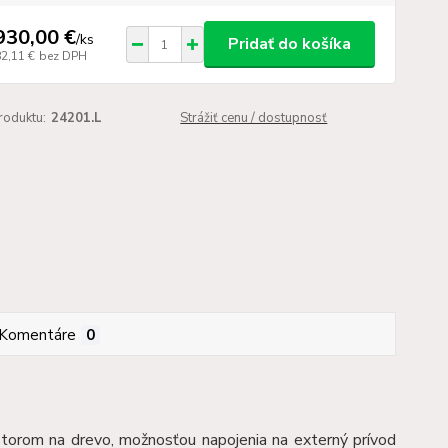
930,00 €
/
ks
Pridať do košíka
82,11 €
bez DPH
roduktu:
24201.L
Strážiť cenu / dostupnosť
Komentáre
0
torom na drevo, možnosťou napojenia na externý prívod