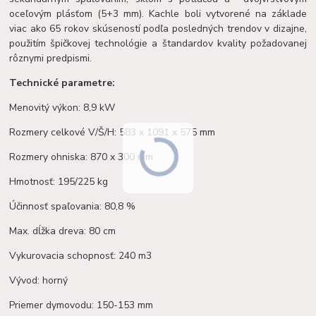
oceľovým plásťom (5+3 mm). Kachle boli vytvorené na základe
viac ako 65 rokov skúseností podľa posledných trendov v dizajne,
použitím špičkovej technológie a štandardov kvality požadovanej
rôznymi predpismi.
Technické parametre:
Menovitý výkon: 8,9 kW
Rozmery celkové V/Š/H: 583 x 1091 x 575 mm
Rozmery ohniska: 870 x 300 mm
Hmotnosť: 195/225 kg
Účinnosť spaľovania: 80,8 %
Max. dĺžka dreva: 80 cm
Vykurovacia schopnosť: 240 m3
Vývod: horný
Priemer dymovodu: 150-153 mm