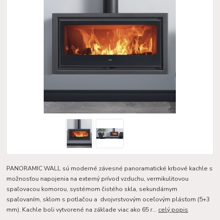
PANORAMIC WALL sú moderné závesné panoramatické krbové kachle s
možnosťou napojenia na externý prívod vzduchu, vermikulitovou
spaľovacou komorou, systémom čistého skla, sekundárnym
spaľovaním, sklom s potlačou a dvojvrstvovým oceľovým plásťom (5+3
mm). Kachle boli vytvorené na základe viac ako 65 r...
celý popis