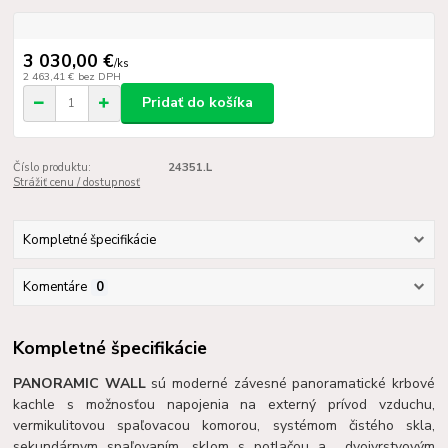
3 030,00 €
/
ks
2 463,41 €
bez DPH
Pridať do košíka
Číslo produktu:
24351.L
Strážiť cenu / dostupnosť
Kompletné špecifikácie
Komentáre
0
Kompletné špecifikácie
PANORAMIC WALL
sú moderné závesné panoramatické krbové
kachle s možnosťou napojenia na externý prívod vzduchu,
vermikulitovou spaľovacou komorou, systémom čistého skla,
sekundárnym spaľovaním, sklom s potlačou a dvojvrstvovým