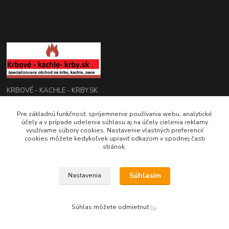
KRBOVÉ - KACHLE - KRBY.SK
0949 476 255
Pre základnú funkčnosť, spríjemnenie používania webu, analytické
účely a v prípade udelenia súhlasu aj na účely cielenia reklamy
08:00 - 17.00
využívame súbory cookies. Nastavenie vlastných preferencií
cookies môžete kedykoľvek upraviť odkazom v spodnej časti
rbobchodsk@gmail.com
stránok.
Súhlasím
Nastavenia
2022 RB Business Slovakia, s. r. o.
Súhlas môžete odmietnuť
tu
.