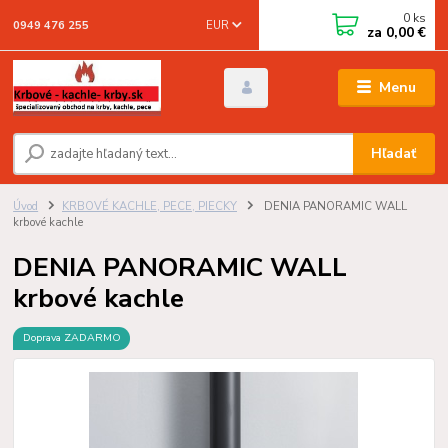
0
ks
EUR
0949 476 255
za
0,00 €
Menu
Hľadať
Úvod
KRBOVÉ KACHLE, PECE, PIECKY
DENIA PANORAMIC WALL
krbové kachle
DENIA PANORAMIC WALL
krbové kachle
Doprava ZADARMO