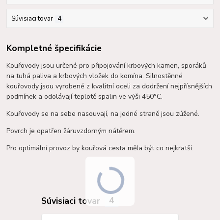
Súvisiaci tovar
4
Kompletné špecifikácie
Kouřovody jsou určené pro připojování krbových kamen, sporáků
na tuhá paliva a krbových vložek do komína. Silnostěnné
kouřovody jsou vyrobené z kvalitní oceli za dodržení nejpřísnějších
podmínek a o
dolávají teplotě spalin ve výši 450°C.
Kouřovody se na sebe nasouvají, na jedné straně jsou zúžené.
Povrch je opatřen žáruvzdorným nátěrem.
Pro optimální provoz by kouřová cesta měla být co nejkratší.
Súvisiaci tovar
4