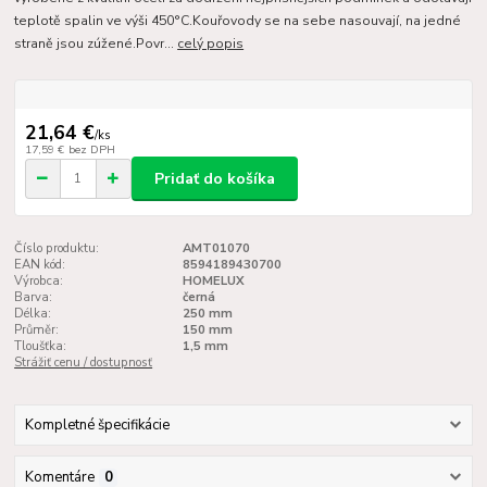
teplotě spalin ve výši 450°C.Kouřovody se na sebe nasouvají, na jedné
straně jsou zúžené.Povr...
celý popis
21,64 €
/
ks
17,59 €
bez DPH
Pridať do košíka
Číslo produktu:
AMT01070
EAN kód:
8594189430700
Výrobca:
HOMELUX
Barva:
černá
Délka:
250 mm
Průměr:
150 mm
Tloušťka:
1,5 mm
Strážiť cenu / dostupnosť
Kompletné špecifikácie
Komentáre
0