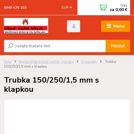
0
ks
EUR
0949 476 255
za
0,00 €
Menu
Hľadať
Úvod
Najlacnějšie krbové kachle, sporáky
Dymovody
Trubka
150/250/1,5 mm s klapkou
Trubka 150/250/1,5 mm s
klapkou