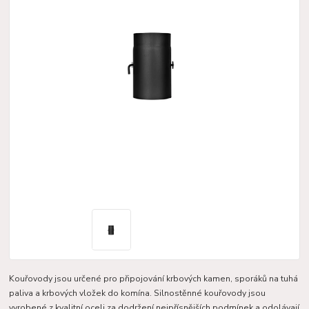
Kouřovody jsou určené pro připojování krbových kamen, sporáků na tuhá
paliva a krbových vložek do komína. Silnostěnné kouřovody jsou
vyrobené z kvalitní oceli za dodržení nejpřísnějších podmínek a odolávají