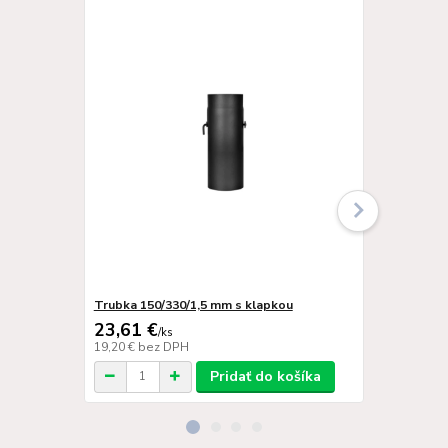
Trubka 150/330/1,5 mm s klapkou
Trubka 150/
23,61 €
19,67 €
/
ks
/
k
19,20 €
bez DPH
15,99 €
bez 
Pridať do košíka