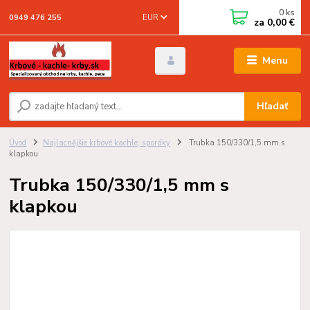
0
ks
EUR
0949 476 255
za
0,00 €
Menu
Hľadať
Úvod
Najlacnějšie krbové kachle, sporáky
Trubka 150/330/1,5 mm s
klapkou
Trubka 150/330/1,5 mm s
klapkou