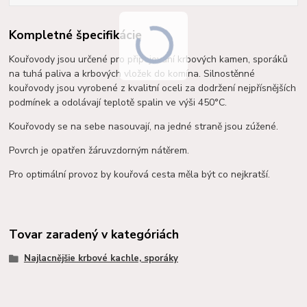
Kompletné špecifikácie
Kouřovody jsou určené pro připojování krbových kamen, sporáků
na tuhá paliva a krbových vložek do komína. Silnostěnné
kouřovody jsou vyrobené z kvalitní oceli za dodržení nejpřísnějších
podmínek a o
dolávají teplotě spalin ve výši 450°C.
Kouřovody se na sebe nasouvají, na jedné straně jsou zúžené.
Povrch je opatřen žáruvzdorným nátěrem.
Pro optimální provoz by kouřová cesta měla být co nejkratší.
Tovar zaradený v kategóriách
Najlacnějšie krbové kachle, sporáky