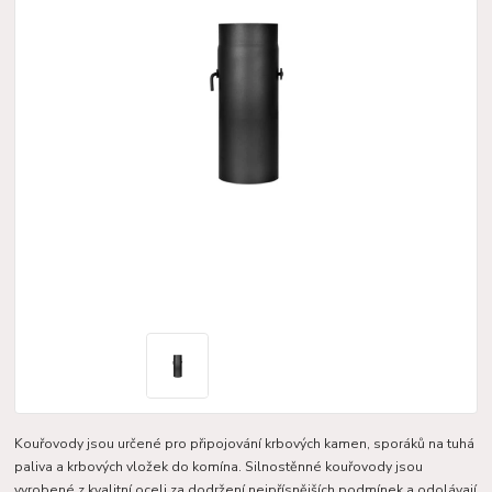
Kouřovody jsou určené pro připojování krbových kamen, sporáků na tuhá
paliva a krbových vložek do komína. Silnostěnné kouřovody jsou
vyrobené z kvalitní oceli za dodržení nejpřísnějších podmínek a odolávají