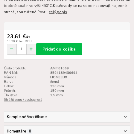
teplotě spalin ve výši 450°C.Kouřovody se na sebe nasouvají, na jedné
straně jsou zúžené.Povr...
celý popis
23,61 €
/
ks
19,20 €
bez DPH
Pridať do košíka
Číslo produktu:
AMT01069
EAN kód:
8594189430694
Výrobca:
HOMELUX
Barva:
černá
Délka:
330 mm
Průměr:
150 mm
Tloušťka:
1,5 mm
Strážiť cenu / dostupnosť
Kompletné špecifikácie
Komentáre
0