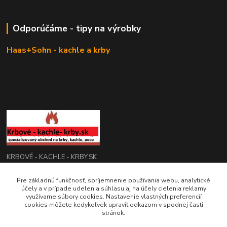
Odporúčáme - tipy na výrobky
Haas+Sohn - kachle a krby
KRBOVÉ - KACHLE - KRBY.SK
Pre základnú funkčnosť, spríjemnenie používania webu, analytické
0949 476 255
účely a v prípade udelenia súhlasu aj na účely cielenia reklamy
08:00 - 17.00
využívame súbory cookies. Nastavenie vlastných preferencií
cookies môžete kedykoľvek upraviť odkazom v spodnej časti
rbobchodsk@gmail.com
stránok.