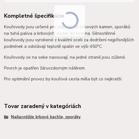
Kompletné špecifikácie
Kouřovody jsou určené pro připojování krbových kamen, sporáků
na tuhá paliva a krbových vložek do komína. Silnostěnné
kouřovody jsou vyrobené z kvalitní oceli za dodržení nejpřísnějších
podmínek a o
dolávají teplotě spalin ve výši 450°C.
Kouřovody se na sebe nasouvají, na jedné straně jsou zúžené.
Povrch je opatřen žáruvzdorným nátěrem.
Pro optimální provoz by kouřová cesta měla být co nejkratší.
Tovar zaradený v kategóriách
Najlacnějšie krbové kachle, sporáky