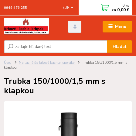
0
ks
EUR
0949 476 255
za
0,00 €
Menu
Hľadať
Úvod
Najlacnějšie krbové kachle, sporáky
Trubka 150/1000/1,5 mm s
klapkou
Trubka 150/1000/1,5 mm s
klapkou