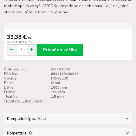
teplotě spalin ve výši 450°C.Kouřovody se na sebe nasouvají, na jedné
straně jsou zúžené.Povr...
celý popis
39,38 €
/
ks
32,02 €
bez DPH
Pridať do košíka
Číslo produktu:
AMT01066
EAN kód:
8594189430663
Výrobca:
HOMELUX
Barva:
černá
Délka:
1000 mm
Průměr:
150 mm
Tloušťka:
1,5 mm
Strážiť cenu / dostupnosť
Kompletné špecifikácie
Komentáre
0