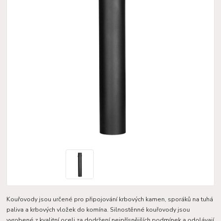
Kouřovody jsou určené pro připojování krbových kamen, sporáků na tuhá
paliva a krbových vložek do komína. Silnostěnné kouřovody jsou
vyrobené z kvalitní oceli za dodržení nejpřísnějších podmínek a odolávají