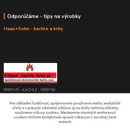
Odporúčáme - tipy na výrobky
Haas+Sohn - kachle a krby
KRBOVÉ - KACHLE - KRBY.SK
Pre základnú funkčnosť, spríjemnenie používania webu, analytické
0949 476 255
účely a v prípade udelenia súhlasu aj na účely cielenia reklamy
08:00 - 17.00
využívame súbory cookies. Nastavenie vlastných preferencií
cookies môžete kedykoľvek upraviť odkazom v spodnej časti
rbobchodsk@gmail.com
stránok.