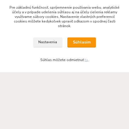
Blog - články a rady
Pre základnú funkčnosť, spríjemnenie používania webu, analytické
účely a v prípade udelenia súhlasu aj na účely cielenia reklamy
Liatinové krbové vložky KF Design
využívame súbory cookies. Nastavenie vlastných preferencií
cookies môžete kedykoľvek upraviť odkazom v spodnej časti
stránok.
Súhlasím
Nastavenia
Odporúčáme - tipy na výrobky
Haas+Sohn - kachle a krby
Súhlas môžete odmietnuť
tu
.
KRBOVÉ - KACHLE - KRBY.SK