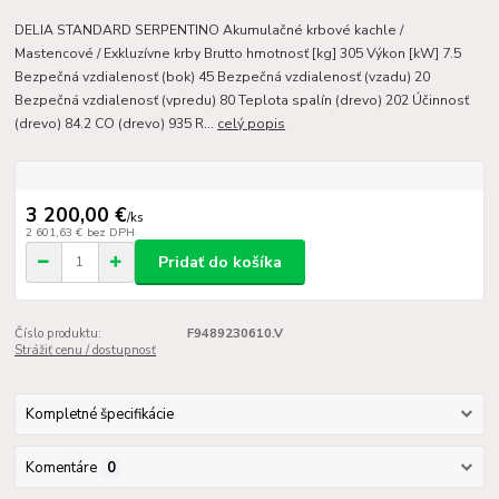
DELIA STANDARD SERPENTINO Akumulačné krbové kachle /
Mastencové / Exkluzívne krby Brutto hmotnosť [kg] 305 Výkon [kW] 7.5
Bezpečná vzdialenosť (bok) 45 Bezpečná vzdialenosť (vzadu) 20
Bezpečná vzdialenosť (vpredu) 80 Teplota spalín (drevo) 202 Účinnosť
(drevo) 84.2 CO (drevo) 935 R...
celý popis
3 200,00 €
/
ks
2 601,63 €
bez DPH
Pridať do košíka
Číslo produktu:
F9489230610.V
Strážiť cenu / dostupnosť
Kompletné špecifikácie
Komentáre
0