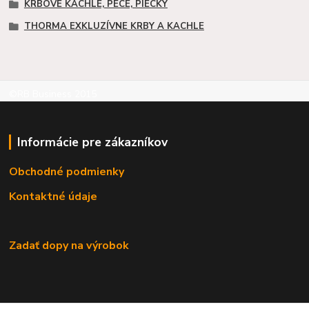
KRBOVÉ KACHLE, PECE, PIECKY
THORMA EXKLUZÍVNE KRBY A KACHLE
©RB Business 2015
Informácie pre zákazníkov
Obchodné podmienky
Kontaktné údaje
Zadať dopy na výrobok