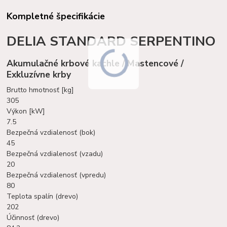
Kompletné špecifikácie
DELIA STANDARD SERPENTINO
Akumulačné krbové kachle / Mastencové /
Exkluzívne krby
Brutto hmotnosť [kg]
305
Výkon [kW]
7.5
Bezpečná vzdialenosť (bok)
45
Bezpečná vzdialenosť (vzadu)
20
Bezpečná vzdialenosť (vpredu)
80
Teplota spalín (drevo)
202
Účinnosť (drevo)