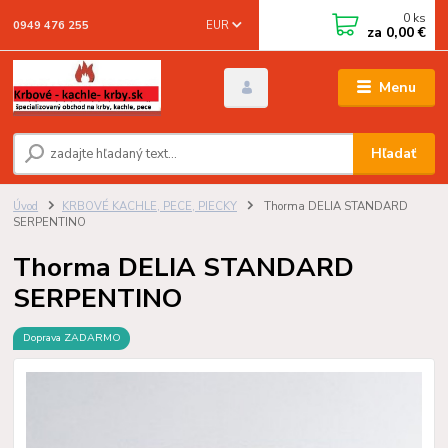
0
ks
EUR
0949 476 255
za
0,00 €
Menu
Hľadať
Úvod
KRBOVÉ KACHLE, PECE, PIECKY
Thorma DELIA STANDARD
SERPENTINO
Thorma DELIA STANDARD
SERPENTINO
Doprava ZADARMO