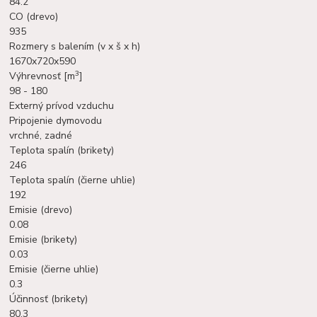
84.2
CO (drevo)
935
Rozmery s balením (v x š x h)
1670x720x590
3
Výhrevnosť [m
]
98 - 180
Externý prívod vzduchu
Pripojenie dymovodu
vrchné, zadné
Teplota spalín (brikety)
246
Teplota spalín (čierne uhlie)
192
Emisie (drevo)
0.08
Emisie (brikety)
0.03
Emisie (čierne uhlie)
0.3
Účinnosť (brikety)
80.3