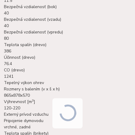
11.5
Bezpečná vzdialenosť (bok)
40
Bezpečná vzdialenosť (vzadu)
40
Bezpečná vzdialenosť (vpredu)
80
Teplota spalín (drevo)
386
Účinnosť (drevo)
76.4
CO (drevo)
1241
Tepelný výkon ohrev
Rozmery s balením (v x š x h)
865x878x570
3
Výhrevnosť [m
]
120-220
Externý prívod vzduchu
Pripojenie dymovodu
vrchné, zadné
Teplota spalín (brikety)