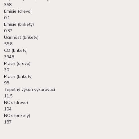
358
Emisie (drevo)
0.1
Emisie (brikety)
0.32
Účinnosť (brikety)
55.8
CO (brikety)
3948
Prach (drevo)
30
Prach (brikety)
98
Tepelný výkon vykurovací
11.5
NOx (drevo)
104
NOx (brikety)
187