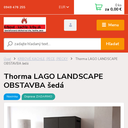
0
ks
EUR
0949 476 255
za
0,00 €
Menu
Hľadať
Úvod
KRBOVÉ KACHLE, PECE, PIECKY
Thorma LAGO LANDSCAPE
OBSTAVBA šedá
Thorma LAGO LANDSCAPE
OBSTAVBA šedá
Novinka
Doprava ZADARMO