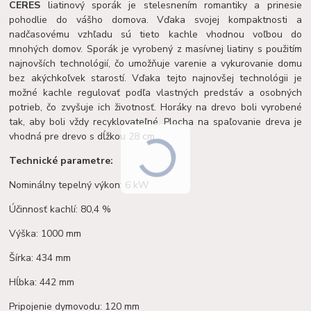
CERES
liatinový sporák je stelesnením romantiky a prinesie
pohodlie do vášho domova. Vďaka svojej kompaktnosti a
nadčasovému vzhľadu sú tieto kachle vhodnou voľbou do
mnohých domov. Sporák je vyrobený z masívnej liatiny s použitím
najnovších technológií, čo umožňuje varenie a vykurovanie domu
bez akýchkoľvek starostí. Vďaka tejto najnovšej technológii je
možné kachle regulovať podľa vlastných predstáv a osobných
potrieb, čo zvyšuje ich životnosť. Horáky na drevo boli vyrobené
tak, aby boli vždy recyklovateľné. Plocha na spaľovanie dreva je
vhodná pre drevo s dĺžkou 28 cm.
Technické parametre:
Nominálny tepelný výkon: 6 kW
Účinnosť kachlí: 80,4 %
Výška: 1000 mm
Šírka: 434 mm
Hĺbka: 442 mm
Pripojenie dymovodu: 120 mm