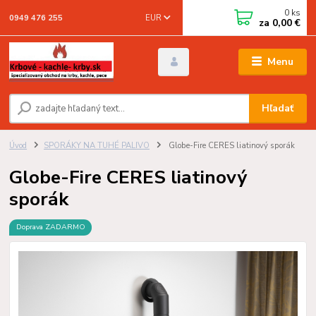
0
ks
EUR
0949 476 255
za
0,00 €
Menu
Hľadať
Úvod
SPORÁKY NA TUHÉ PALIVO
Globe-Fire CERES liatinový sporák
Globe-Fire CERES liatinový
sporák
Doprava ZADARMO