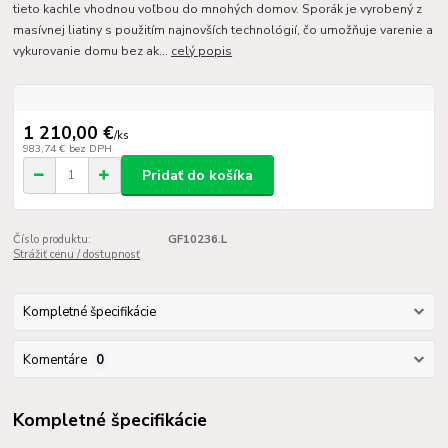
tieto kachle vhodnou voľbou do mnohých domov. Sporák je vyrobený z
masívnej liatiny s použitím najnovších technológií, čo umožňuje varenie a
vykurovanie domu bez ak...
celý popis
1 210,00 €
/
ks
983,74 €
bez DPH
Pridať do košíka
Číslo produktu:
GF10236.L
Strážiť cenu / dostupnosť
Kompletné špecifikácie
Komentáre
0
Kompletné špecifikácie