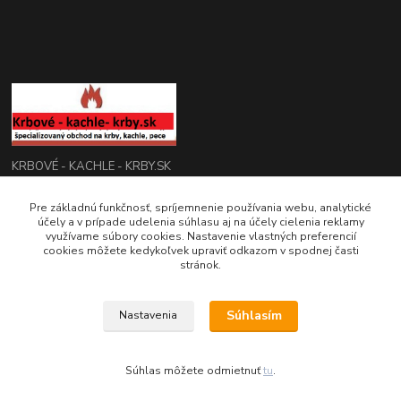
KRBOVÉ - KACHLE - KRBY.SK
0949 476 255
Pre základnú funkčnosť, spríjemnenie používania webu, analytické
účely a v prípade udelenia súhlasu aj na účely cielenia reklamy
08:00 - 17.00
využívame súbory cookies. Nastavenie vlastných preferencií
cookies môžete kedykoľvek upraviť odkazom v spodnej časti
rbobchodsk@gmail.com
stránok.
Súhlasím
Nastavenia
2022 RB Business Slovakia, s. r. o.
Súhlas môžete odmietnuť
tu
.