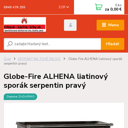
0
ks
EUR
0949 476 255
za
0,00 €
Menu
Hľadať
Úvod
SPORÁKY NA TUHÉ PALIVO
Globe-Fire ALHENA liatinový sporák
serpentin pravý
Globe-Fire ALHENA liatinový
sporák serpentin pravý
Doprava ZADARMO