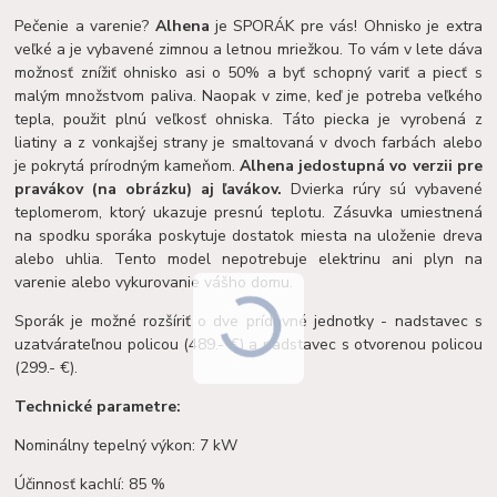
Pečenie a varenie?
Alhena
je SPORÁK pre vás! Ohnisko je extra
veľké a je vybavené zimnou a letnou mriežkou. To vám v lete dáva
možnosť znížiť ohnisko asi o 50% a byť schopný variť a piecť s
malým množstvom paliva. Naopak v zime, keď je potreba veľkého
tepla, použit plnú veľkosť ohniska. Táto piecka je vyrobená z
liatiny a z vonkajšej strany je smaltovaná v dvoch farbách alebo
je pokrytá prírodným kameňom.
Alhena je
dostupná vo verzii pre
pravákov (na obrázku) aj ľavákov.
Dvierka rúry sú vybavené
teplomerom, ktorý ukazuje presnú teplotu. Zásuvka umiestnená
na spodku sporáka poskytuje dostatok miesta na uloženie dreva
alebo uhlia. Tento model nepotrebuje elektrinu ani plyn na
varenie alebo vykurovanie vášho domu.
Sporák je možné rozšíriť o dve prídavné jednotky - nadstavec s
uzatvárateľnou policou (489.- €) a nadstavec s otvorenou policou
(299.- €).
Technické parametre:
Nominálny tepelný výkon: 7 kW
Účinnosť kachlí: 85 %