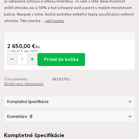
je vybavené zimnou a letnou mriežkou. To vám v lete dáva možnosť
znížiť ohnisko asi o 50% a byť schopný variť a piecť s malým množstvom
paliva. Naopak v zime, keď je potreba veľkého tepla, použit plnú veľkosť
ohniska. Táto piecka ...
celý popis
2 650,00 €
/
ks
2 154,47 €
bez DPH
Pridať do košíka
Číslo produktu:
GF10275.L
Strážiť cenu / dostupnosť
Kompletné špecifikácie
Komentáre
0
Kompletné špecifikácie