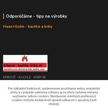
Odporúčáme - tipy na výrobky
Haas+Sohn - kachle a krby
KRBOVÉ - KACHLE - KRBY.SK
0949 476 255
Pre základnú funkčnosť, spríjemnenie používania webu, analytické
účely a v prípade udelenia súhlasu aj na účely cielenia reklamy
08:00 - 17.00
využívame súbory cookies. Nastavenie vlastných preferencií
cookies môžete kedykoľvek upraviť odkazom v spodnej časti
rbobchodsk@gmail.com
stránok.