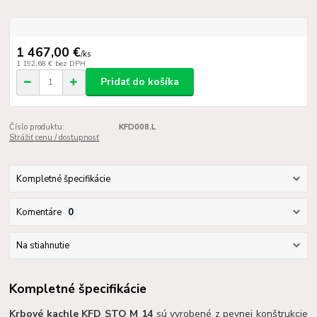
1 467,00 €
/
ks
1 192,68 €
bez DPH
Pridať do košíka
Číslo produktu:
KFD008.L
Strážiť cenu / dostupnosť
Kompletné špecifikácie
Komentáre
0
Na stiahnutie
Kompletné špecifikácie
Krbové kachle KFD STO M 14
sú vyrobené z pevnej konštrukcie