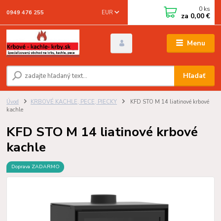
0
ks
EUR
0949 476 255
za
0,00 €
Menu
Hľadať
Úvod
KRBOVÉ KACHLE, PECE, PIECKY
KFD STO M 14 liatinové krbové
kachle
KFD STO M 14 liatinové krbové
kachle
Doprava ZADARMO