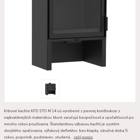
Krbové kachle KFD STO M 14 sú vyrobené z pevnej konštrukcie z
najkvalitnejších materiálov, ktoré zaručujú bezpečnosť a spoľahlivosť po
mnoho rokov používania. Štandardnou výbavou kachlí je systém
dvojitého spaľovania, výfukový deflektor, bez klapky, záručná doba 5
rokov, popolník, podstavec, studená...
celý popis