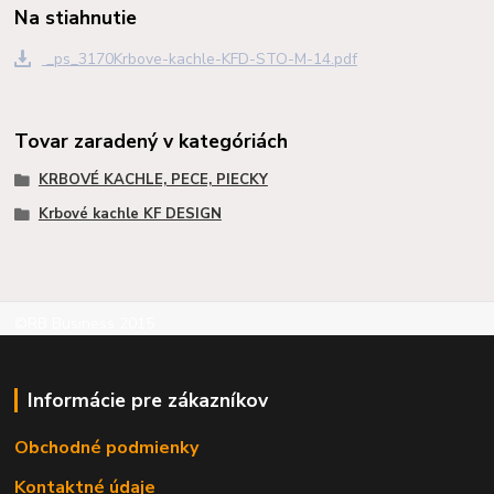
Na stiahnutie
_ps_3170Krbove-kachle-KFD-STO-M-14.pdf
Tovar zaradený v kategóriách
KRBOVÉ KACHLE, PECE, PIECKY
Krbové kachle KF DESIGN
©RB Business 2015
Informácie pre zákazníkov
Obchodné podmienky
Kontaktné údaje