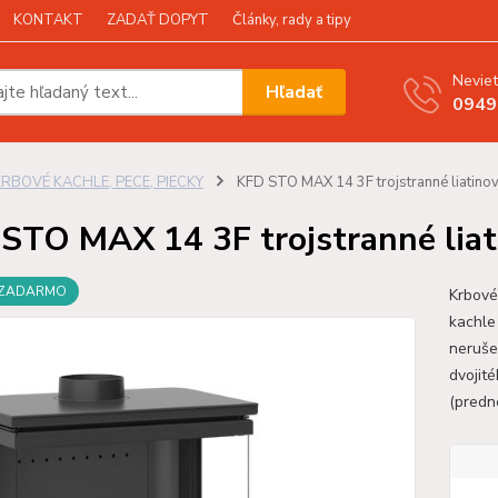
KONTAKT
ZADAŤ DOPYT
Články, rady a tipy
Neviet
Hľadať
0949
KRBOVÉ KACHLE, PECE, PIECKY
KFD STO MAX 14 3F trojstranné liatinov
STO MAX 14 3F trojstranné liat
 ZADARMO
Krbové
kachle
neruše
dvojité
(predn