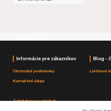
©RB Business 2015
Informácie pre zákazníkov
Blog - 
Obchodné podmienky
Liatinové 
Kontaktné údaje
Zadať dopy na výrobok
Pre základnú funk