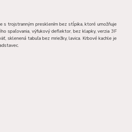
le s trojstranným presklením bez stĺpika, ktoré umožňuje
ho spaľovania, výfukový deflektor, bez klapky, verzia 3F
äť, sklenená tabuľa bez mriežky, lavica. Krbové kachle je
nadstavec.