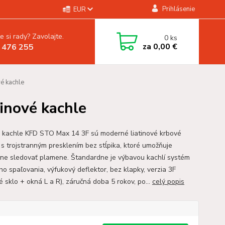
Prihlásenie
EUR
e si rady? Zavolajte.
0
ks
za
0,00 €
 476 255
é kachle
inové kachle
 kachle KFD STO Max 14 3F sú moderné liatinové krbové
 s trojstranným presklením bez stĺpika, ktoré umožňuje
ne sledovať plamene. Štandardne je výbavou kachlí systém
ho spaľovania, výfukový deflektor, bez klapky, verzia 3F
é sklo + okná L a R), záručná doba 5 rokov, po...
celý popis