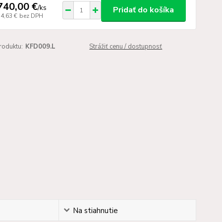
740,00 €
/
ks
Pridať do košíka
14,63 €
bez DPH
roduktu:
KFD009.L
Strážiť cenu / dostupnosť
Na stiahnutie