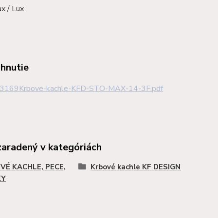
x / Lux
ahnutie
3169Krbove-kachle-KFD-STO-MAX-14-3F.pdf
zaradený v kategóriách
VÉ KACHLE, PECE,
Krbové kachle KF DESIGN
KY