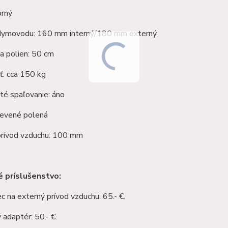
orný
dymovodu: 160 mm interný/180 mm externý
a polien: 50 cm
: cca 150 kg
té spaľovanie: áno
revené polená
prívod vzduchu: 100 mm
é príslušenstvo:
 na externý prívod vzduchu: 65.- €.
adaptér: 50.- €.