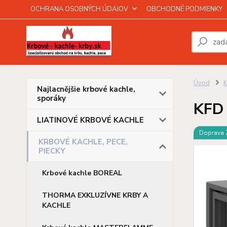
OCHRANA OSOBNÝCH ÚDAJOV
OBCHODNÉ PODMIENKY
Úvod
Najlacnějšie krbové kachle,
sporáky
KFD 
LIATINOVÉ KRBOVÉ KACHLE
Doprava
KRBOVÉ KACHLE, PECE,
PIECKY
Krbové kachle BOREAL
THORMA EXKLUZÍVNE KRBY A
KACHLE