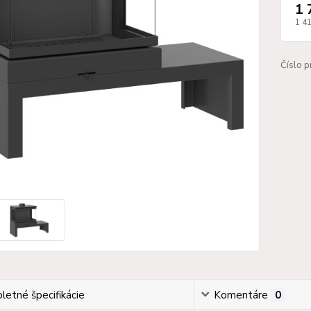
1 
1 4
Číslo p
etné špecifikácie
Komentáre
0