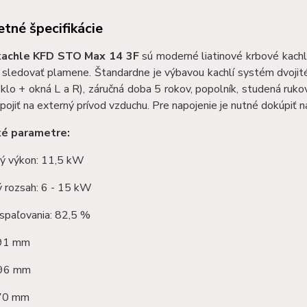
tné špecifikácie
kachle
KFD STO Max 14 3F
sú m
oderné liatinové krbové kach
 sledovať plamene.
Štandardne je výbavou kachlí systém dvojité
klo + okná L a R), záručná doba 5 rokov, popolník, studená rukov
ojiť na externý prívod vzduchu.
Pre napojenie je nutné dokúpiť 
ké parametre:
ý výkon: 11,5 kW
 rozsah: 6 - 15 kW
spaľovania: 82,5 %
891 mm
096 mm
470 mm