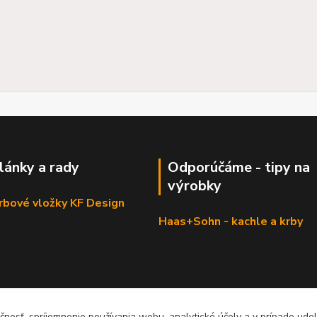
články a rady
Odporúčáme - tipy na
výrobky
krbové vložky KF Design
Haas+Sohn - kachle a krby
čnosť, spríjemnenie používania webu, analytické účely a v prípade udel