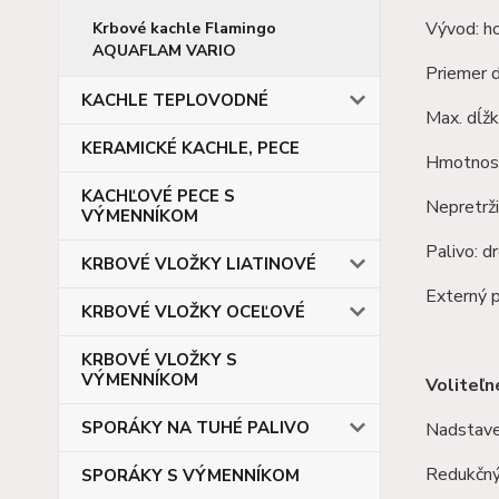
Vývod: h
Krbové kachle Flamingo
AQUAFLAM VARIO
Priemer 
KACHLE TEPLOVODNÉ
Max. dĺžk
KERAMICKÉ KACHLE, PECE
Hmotnosť
KACHĽOVÉ PECE S
Nepretrži
VÝMENNÍKOM
Palivo: d
KRBOVÉ VLOŽKY LIATINOVÉ
Externý 
KRBOVÉ VLOŽKY OCEĽOVÉ
KRBOVÉ VLOŽKY S
VÝMENNÍKOM
Voliteľn
SPORÁKY NA TUHÉ PALIVO
Nadstavec
Redukčný 
SPORÁKY S VÝMENNÍKOM