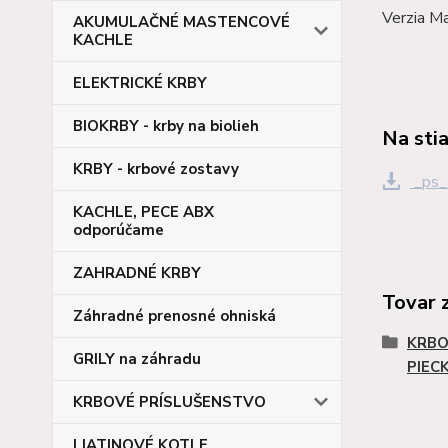
Verzia Ma
AKUMULAČNÉ MASTENCOVÉ
KACHLE
ELEKTRICKÉ KRBY
BIOKRBY - krby na biolieh
Na sti
KRBY - krbové zostavy
_ps_
KACHLE, PECE ABX
odporúčame
ZAHRADNÉ KRBY
Tovar 
Záhradné prenosné ohniská
KRBO
GRILY na záhradu
PIEC
KRBOVÉ PRÍSLUŠENSTVO
LIATINOVÉ KOTLE