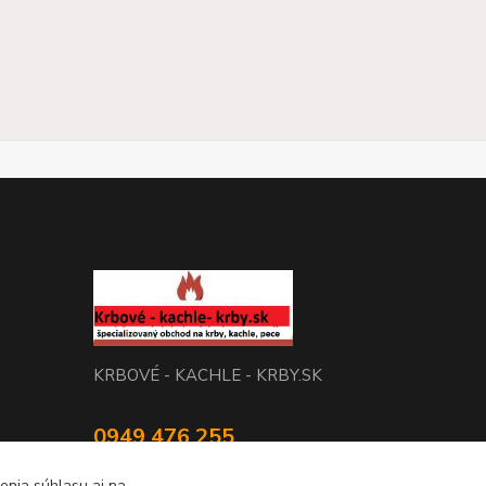
KRBOVÉ - KACHLE - KRBY.SK
0949 476 255
08:00 - 17.00
enia súhlasu aj na