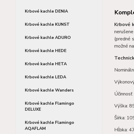
Komple
Krbové kachle DENIA
Krbové 
Krbové kachle KUNST
nerušene
Krbové kachle ADURO
(predné s
možné nap
Krbové kachle HEDE
Technic
Krbové kachle HETA
Nomináln
Krbové kachle LEDA
Výkonový
Krbové kachle Wanders
Účinnosť 
Krbové kachle Flamingo
Výška: 
DELUXE
Šírka: 1
Krbové kachle Flamingo
AQAFLAM
Hĺbka: 