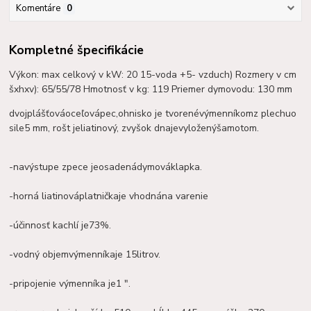
Komentáre
0
Kompletné špecifikácie
Výkon: max celkový v kW: 20 15-voda +5- vzduch) Rozmery v cm
šxhxv): 65/55/78 Hmotnosť v kg: 119 Priemer dymovodu: 130 mm
dvojplášťová
oceľová
pec,
ohnisko
je tvorené
výmenníkom
z plechu
o
sile
5 mm
,
rošt je
liatinový
, zvyšok
dna
je
vyložený
šamotom
.
-na
výstupe z
pece je
osadená
dymová
klapka.
-
horná
liatinová
platnička
je vhodná
na varenie
-
účinnosť
kachlí je
73%.
-
vodný
objem
výmenníka
je 15
litrov.
-
pripojenie
výmenníka je
1 ".