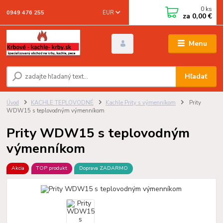
0
ks
EUR
0949 476 255
za
0,00 €
Menu
Hľadať
Úvod
KACHLE TEPLOVODNÉ
Kachle Prity s výmenníkom
Prity
WDW15 s teplovodným výmenníkom
Prity WDW15 s teplovodným
výmenníkom
Akcia
TOP produkt
Doprava ZADARMO