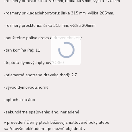
-
rozmery
ohnisko
: šírka
510 mm
, hĺbka
445 mm
, výška
270 mm
-
rozmery
prikladacieho
otvoru
: šírka
315 mm
, výška
205
mm.
-
rozmery
presklenia
: šírka
315 mm
, výška
205
mm.
-
použiteľné
palivo:
drevo a drevené
brikety.
-
ťah
komína
Pa):
11
-
teplota
dymových
plynov
°
C:
360
-
priemerná spotreba
dreva
kg /
hod)
: 2,7
-
vývod
dymovodu:
horný
-
oplach
skla:
áno
-
sekundárne spaľovanie: áno,
neriadené
v prevedení čierny plech béžovej smaltované boky alebo
sa žulovým obkladom - je možné objednať v