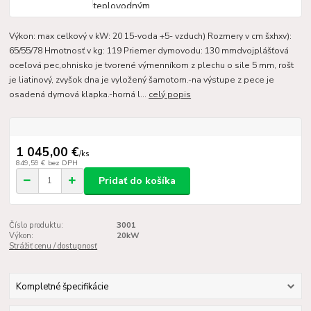
Výkon: max celkový v kW: 20 15-voda +5- vzduch) Rozmery v cm šxhxv):
65/55/78 Hmotnosť v kg: 119 Priemer dymovodu: 130 mmdvojplášťová
oceľová pec,ohnisko je tvorené výmenníkom z plechu o sile 5 mm, rošt
je liatinový, zvyšok dna je vyložený šamotom.-na výstupe z pece je
osadená dymová klapka.-horná l...
celý popis
1 045,00 €
/
ks
849,59 €
bez DPH
Pridať do košíka
Číslo produktu:
3001
Výkon:
20kW
Strážiť cenu / dostupnosť
Kompletné špecifikácie