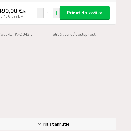
490,00 €
/
ks
Pridať do košíka
50,41 €
bez DPH
roduktu:
KFD043.L
Strážiť cenu / dostupnosť
Na stiahnutie