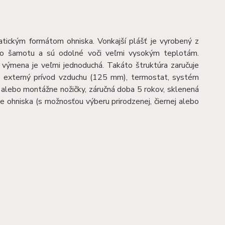
atickým formátom ohniska. Vonkajší plášť je vyrobený z
ého šamotu a sú odolné voči veľmi vysokým teplotám.
 výmena je veľmi jednoduchá. Takáto štruktúra zaručuje
je externý prívod vzduchu (125 mm), termostat, systém
n alebo montážne nožičky, záručná doba 5 rokov, sklenená
e ohniska (s možnosťou výberu prirodzenej, čiernej alebo