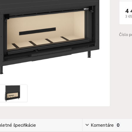
4 
3 6
Číslo p
etné špecifikácie
Komentáre
0