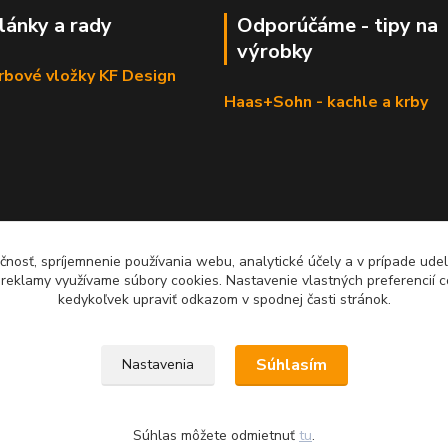
články a rady
Odporúčáme - tipy na
výrobky
krbové vložky KF Design
Haas+Sohn - kachle a krby
čnosť, spríjemnenie používania webu, analytické účely a v prípade udel
a reklamy využívame súbory cookies. Nastavenie vlastných preferencií 
kedykoľvek upraviť odkazom v spodnej časti stránok.
Súhlasím
Nastavenia
Súhlas môžete odmietnuť
tu
.