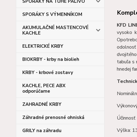
SPORÁKY NA TUHÉ PALIVO
Komple
SPORÁKY S VÝMENNÍKOM
KFD LIN
AKUMULAČNÉ MASTENCOVÉ
vysoko k
KACHLE
Opotrebo
ELEKTRICKÉ KRBY
odolnosť
dvojitého
BIOKRBY - krby na biolieh
tabuľa s 
hnedej fa
KRBY - krbové zostavy
Technic
KACHLE, PECE ABX
odporúčame
Nomináln
ZAHRADNÉ KRBY
Výkonový
Záhradné prenosné ohniská
Účinnosť 
Výška: 
GRILY na záhradu