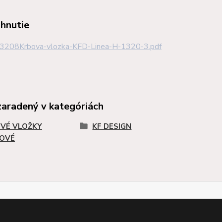
ahnutie
3208Krbova-vlozka-KFD-Linea-H-1320-3.pdf
zaradený v kategóriách
VÉ VLOŽKY
KF DESIGN
OVÉ