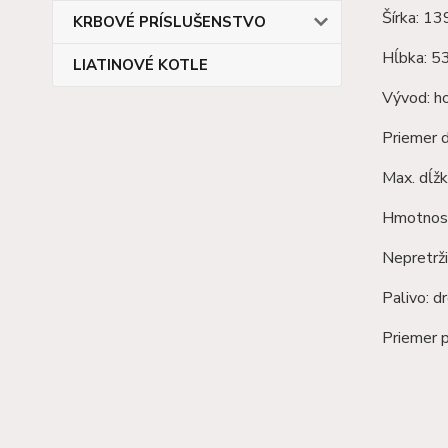
Šírka: 1
KRBOVÉ PRÍSLUŠENSTVO
Hĺbka: 
LIATINOVÉ KOTLE
Vývod: h
Priemer
Max. dĺžk
Hmotnosť
Nepretrži
Palivo: d
Priemer 