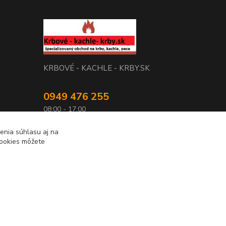
KRBOVÉ - KACHLE - KRBY.SK
0949 476 255
08:00 - 17.00
rbobchodsk@gmail.com
enia súhlasu aj na
cookies môžete