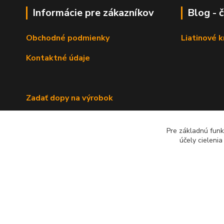
Informácie pre zákazníkov
Blog - 
Obchodné podmienky
Liatinové 
Kontaktné údaje
Zadať dopy na výrobok
Pre základnú funk
účely cieleni
2022 RB Business Slovakia, s. r. o.