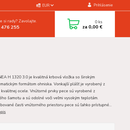
Prihlásenie
EUR
e si rady? Zavolajte.
0
ks
za
0,00 €
 476 255
a
NEA H 1320 3.0 je kvalitná krbová vložka so širokým
matickým formátom ohniska. Vonkajší plášť je vyrobený z
 kvalitnej ocele. Vnútorné prvky pece sú vyrobené z
ného šamotu a sú odolné voči veľmi vysokým teplotám.
bované časti vnútorného priestoru pece sú ľahko prístupné...
opis