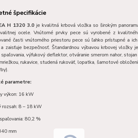
tné špecifikácie
EA H 1320 3.0
je kvalitná krbová vložka so širokým panoram
valitnej ocele. Vnútorné prvky pece sú vyrobené z kvalitn
vané časti vnútorného priestoru pece sú ľahko prístupné a ich
 a zaisťuje bezpečnosť. Štandardnou výbavou krbovej vložky 
 spaľovania, výfukový deflektor, otváranie smerom nahor, stoja
mriežkou, rukavice, studená rukoväť, lopatka, šamotové obloženi
rby).
ké parametre:
y výkon: 16 kW
 rozsah: 8 – 18 kW
spaľovania: 80,2 %
1340 mm