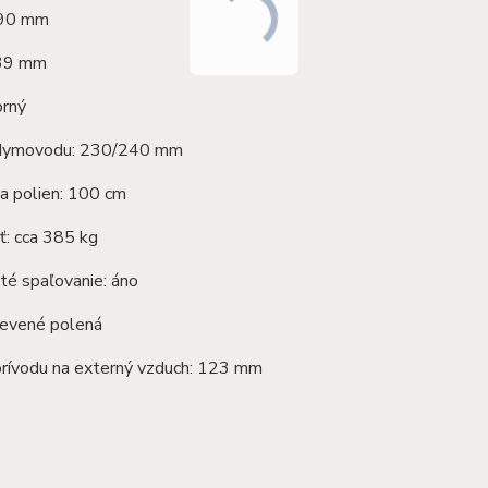
390 mm
539 mm
orný
 dymovodu: 230/240 mm
a polien: 100 cm
: cca 385 kg
té spaľovanie: áno
revené polená
prívodu na externý vzduch: 123 mm