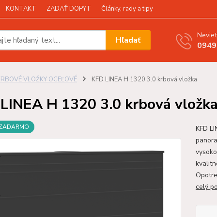
KONTAKT
ZADAŤ DOPYT
Články, rady a tipy
Neviet
Hľadať
0949
KRBOVÉ VLOŽKY OCEĽOVÉ
KFD LINEA H 1320 3.0 krbová vložka
LINEA H 1320 3.0 krbová vložk
 ZADARMO
KFD LI
panora
vysoko
kvalit
Opotre
celý p