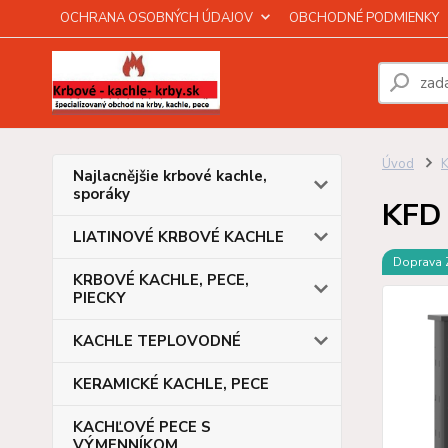
OCHRANA OSOBNÝCH ÚDAJOV
OBCHODNÉ PODMIENKY
Úvod
Najlacnějšie krbové kachle,
sporáky
KFD 
LIATINOVÉ KRBOVÉ KACHLE
Doprava
KRBOVÉ KACHLE, PECE,
PIECKY
KACHLE TEPLOVODNÉ
KERAMICKÉ KACHLE, PECE
KACHĽOVÉ PECE S
VÝMENNÍKOM